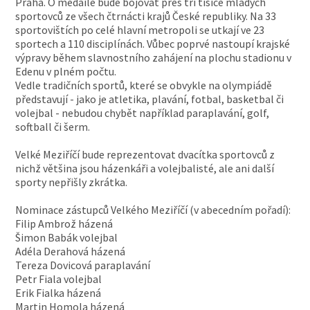
Praha. O medaile bude bojovat přes tři tisíce mladých
sportovců ze všech čtrnácti krajů České republiky. Na 33
sportovištích po celé hlavní metropoli se utkají ve 23
sportech a 110 disciplínách. Vůbec poprvé nastoupí krajské
výpravy během slavnostního zahájení na plochu stadionu v
Edenu v plném počtu.
Vedle tradičních sportů, které se obvykle na olympiádě
představují - jako je atletika, plavání, fotbal, basketbal či
volejbal - nebudou chybět například paraplavání, golf,
softball či šerm.
Velké Meziříčí bude reprezentovat dvacítka sportovců z
nichž většina jsou házenkáři a volejbalisté, ale ani další
sporty nepřišly zkrátka.
Nominace zástupců Velkého Meziříčí (v abecedním pořadí):
Filip Ambrož házená
Šimon Babák volejbal
Adéla Derahová házená
Tereza Dovicová paraplavání
Petr Fiala volejbal
Erik Fialka házená
Martin Homola házená