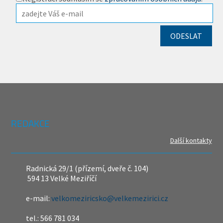
REDAKCE
Další kontakty
Radnická 29/1 (přízemí, dveře č. 104)
594 13 Velké Meziříčí
e-mail:
velkomeziricsko@velkemezirici.cz
tel.: 566 781 034