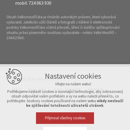
mobil: 724 063 930
Obsah Velkomeziříčska je chráněn autorským právem, které vykonává
vydavatel. Jakékoliv užití článků a fotografií z tištěné či elektronické
podoby Velkomeziříčska včetně převzetí, šíření či dalšího zpřístupňování
obsahu je bez písemného souhlasu vydavatele – město Velké Meziříčí –
ZAKÁZÁNO.
Nastavení cookies
© Copyright 2026 Velkomeziříčsko
Vítejte na našem webu!
Úvod
Mapa webu
Archiv čísel v PDF
Přihlášení
Potřebujeme nastavit cookies a související technologie, aby zobrazovaný
obsah odpovídal vašim potřebám a vy na webu nalezli přesně to, co
potřebujete. Soubory cookies používané na našem webu
nikdy neslouží
Vytvořeno v xart.cz
ke zjišťování totožnosti uživatelů stránek
.
Přijmout všechny cookies