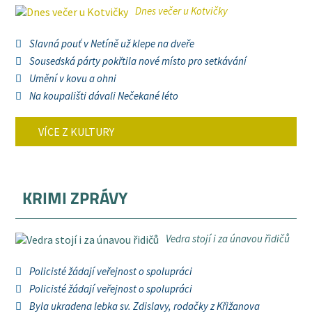
Dnes večer u Kotvičky
Slavná pouť v Netíně už klepe na dveře
Sousedská párty pokřtila nové místo pro setkávání
Umění v kovu a ohni
Na koupališti dávali Nečekané léto
VÍCE Z KULTURY
KRIMI ZPRÁVY
Vedra stojí i za únavou řidičů
Policisté žádají veřejnost o spolupráci
Policisté žádají veřejnost o spolupráci
Byla ukradena lebka sv. Zdislavy, rodačky z Křižanova