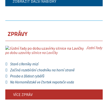
ZOBRAZIT DALŠÍ NABÍDKY
ZPRÁVY
Jízdní řady
po dobu uzavírky silnice na Lavičky
Staré ciferníky mizí
Začíná rozebírání chodníku na horní straně
Prosba a žádost rybářů
Na Hornoměstské ve čtvrtek nepoteče voda
VÍCE ZPRÁV