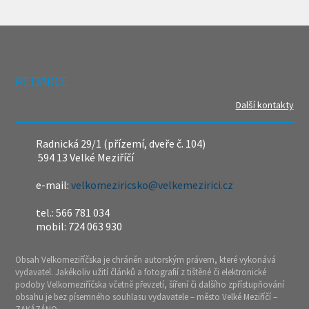
REDAKCE
Další kontakty
Radnická 29/1 (přízemí, dveře č. 104)
594 13 Velké Meziříčí
e-mail:
velkomeziricsko@velkemezirici.cz
tel.: 566 781 034
mobil: 724 063 930
Obsah Velkomeziříčska je chráněn autorským právem, které vykonává
vydavatel. Jakékoliv užití článků a fotografií z tištěné či elektronické
podoby Velkomeziříčska včetně převzetí, šíření či dalšího zpřístupňování
obsahu je bez písemného souhlasu vydavatele – město Velké Meziříčí –