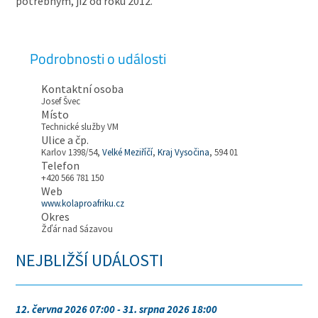
potřebným, již od roku 2012.
Podrobnosti o události
Kontaktní osoba
Josef Švec
Místo
Technické služby VM
Ulice a čp.
Karlov 1398/54,
Velké Meziříčí
,
Kraj Vysočina
, 594 01
Telefon
+420 566 781 150
Web
www.kolaproafriku.cz
Okres
Žďár nad Sázavou
NEJBLIŽŠÍ UDÁLOSTI
12. června 2026 07:00 - 31. srpna 2026 18:00