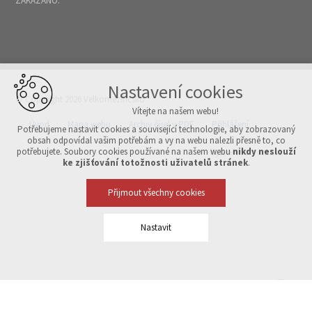
ZAKÁZÁNO.
Nastavení cookies
© Copyright 2026 Velkomeziříčsko
Vítejte na našem webu!
Úvod
Mapa webu
Archiv čísel v PDF
Přihlášení
Potřebujeme nastavit cookies a související technologie, aby zobrazovaný
obsah odpovídal vašim potřebám a vy na webu nalezli přesně to, co
potřebujete. Soubory cookies používané na našem webu
nikdy neslouží
Vytvořeno v xart.cz
ke zjišťování totožnosti uživatelů stránek
.
Přijmout všechny cookies
Nastavit
Technická cookies
nutná pro provozování webu
udržení kontextu stránek (session): případná přihlášení, volby
jazyka, apod.