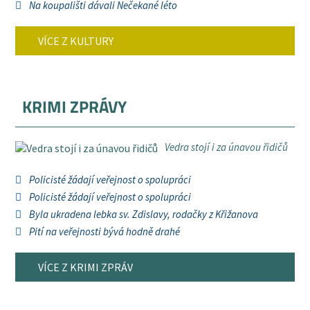
Na koupališti dávali Nečekané léto
VÍCE Z KULTURY
KRIMI ZPRÁVY
Vedra stojí i za únavou řidičů
Policisté žádají veřejnost o spolupráci
Policisté žádají veřejnost o spolupráci
Byla ukradena lebka sv. Zdislavy, rodačky z Křižanova
Pití na veřejnosti bývá hodně drahé
VÍCE Z KRIMI ZPRÁV