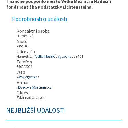
finančně podpořilo město Velké Meziříčí a Nadační
fond Františka Podstatzky Lichtensteina.
Podrobnosti o události
Kontaktní osoba
H. Švecová
Místo
kino JC
Ulice a čp.
Náměstí 17,
Velké Meziříčí
,
Vysočina
, 594 01
Telefon
566782004
Web
www.vgsvm.cz
E-mail
HSvecova@seznam.cz
Okres
Žďár nad Sázavou
NEJBLIŽŠÍ UDÁLOSTI