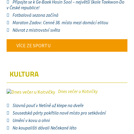
Připojte se k Ge-Baek Hosin Sool – největší škole Taekwon-Do
v České republice!
Fotbalová sezona začíná
Maraton Zadov: Cenné 38. místo mezi domácí elitou
Návrat z mistrovství světa
VÍCE ZE SPORTU
KULTURA
Dnes večer u Kotvičky
Slavná pouť v Netíně už klepe na dveře
Sousedská párty pokřtila nové místo pro setkávání
Umění v kovu a ohni
Na koupališti dávali Nečekané léto