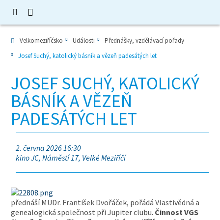
Velkomeziříčsko
Události
Přednášky, vzdělávací pořady
Josef Suchý, katolický básník a vězeň padesátých let
JOSEF SUCHÝ, KATOLICKÝ
BÁSNÍK A VĚZEŇ
PADESÁTÝCH LET
2. června 2026 16:30
kino JC, Náměstí 17, Velké Meziříčí
přednáší MUDr. František Dvořáček, pořádá Vlastivědná a
genealogická společnost při Jupiter clubu.
Činnost VGS