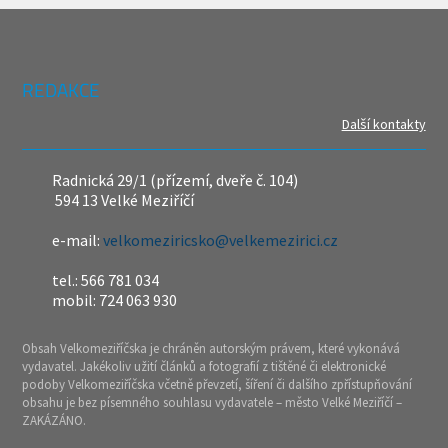
REDAKCE
Další kontakty
Radnická 29/1 (přízemí, dveře č. 104)
594 13 Velké Meziříčí
e-mail:
velkomeziricsko@velkemezirici.cz
tel.: 566 781 034
mobil: 724 063 930
Obsah Velkomeziříčska je chráněn autorským právem, které vykonává
vydavatel. Jakékoliv užití článků a fotografií z tištěné či elektronické
podoby Velkomeziříčska včetně převzetí, šíření či dalšího zpřístupňování
obsahu je bez písemného souhlasu vydavatele – město Velké Meziříčí –
ZAKÁZÁNO.