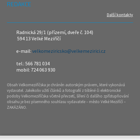
REDAKCE
Další kontakty
Radnická 29/1 (přízemí, dveře č. 104)
594 13 Velké Meziříčí
e-mail:
velkomeziricsko@velkemezirici.cz
tel.: 566 781 034
mobil: 724 063 930
Obsah Velkomeziříčska je chráněn autorským právem, které vykonává
vydavatel. Jakékoliv užití článků a fotografií z tištěné či elektronické
podoby Velkomeziříčska včetně převzetí, šíření či dalšího zpřístupňování
obsahu je bez písemného souhlasu vydavatele – město Velké Meziříčí –
ZAKÁZÁNO.