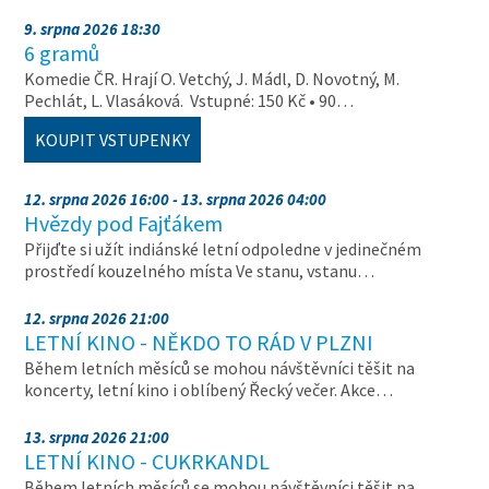
9. srpna 2026 18:30
6 gramů
Komedie ČR. Hrají O. Vetchý, J. Mádl, D. Novotný, M.
Pechlát, L. Vlasáková. Vstupné: 150 Kč • 90…
KOUPIT VSTUPENKY
12. srpna 2026 16:00 - 13. srpna 2026 04:00
Hvězdy pod Fajťákem
Přijďte si užít indiánské letní odpoledne v jedinečném
prostředí kouzelného místa Ve stanu, vstanu…
12. srpna 2026 21:00
LETNÍ KINO - NĚKDO TO RÁD V PLZNI
Během letních měsíců se mohou návštěvníci těšit na
koncerty, letní kino i oblíbený Řecký večer. Akce…
13. srpna 2026 21:00
LETNÍ KINO - CUKRKANDL
Během letních měsíců se mohou návštěvníci těšit na