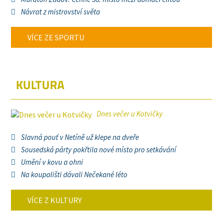
Návrat z mistrovství světa
VÍCE ZE SPORTU
KULTURA
Dnes večer u Kotvičky
Slavná pouť v Netíně už klepe na dveře
Sousedská párty pokřtila nové místo pro setkávání
Umění v kovu a ohni
Na koupališti dávali Nečekané léto
VÍCE Z KULTURY