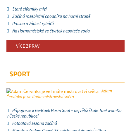
Staré ciferníky mizí
Začíná rozebírání chodníku na horní straně
Prosba a žádost rybářů
Na Hornoměstské ve čtvrtek nepoteče voda
VÍCE ZPRÁV
SPORT
Adam
Červinka je ve finále mistrovství světa
Připojte se k Ge-Baek Hosin Sool – největší škole Taekwon-Do
v České republice!
Fotbalová sezona začíná
Maraton Zadov: Cenné 38. místo mezi domácí elitou