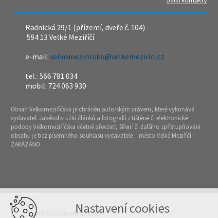
Další kontakty
Radnická 29/1 (přízemí, dveře č. 104)
594 13 Velké Meziříčí
e-mail:
velkomeziricsko@velkemezirici.cz
tel.: 566 781 034
mobil: 724 063 930
Obsah Velkomeziříčska je chráněn autorským právem, které vykonává
vydavatel. Jakékoliv užití článků a fotografií z tištěné či elektronické
podoby Velkomeziříčska včetně převzetí, šíření či dalšího zpřístupňování
obsahu je bez písemného souhlasu vydavatele – město Velké Meziříčí –
ZAKÁZÁNO.
Nastavení cookies
© Copyright 2026 Velkomeziříčsko