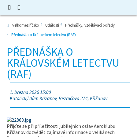
Velkomeziříčsko
Události
Přednášky, vzdělávací pořady
Přednáška o Královském letectvu (RAF)
PŘEDNÁŠKA O
KRÁLOVSKÉM LETECTVU
(RAF)
1. března 2026 15:00
Katolický dům Křižanov, Bezručova 274, Křižanov
Přijďte se při příležitosti jubilejních oslav Aeroklubu
Křižanov dozvědět zajímavé informace o velikánech