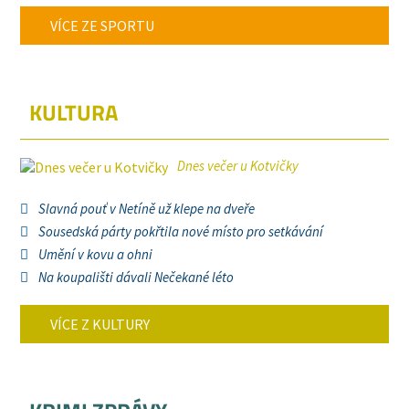
VÍCE ZE SPORTU
KULTURA
Dnes večer u Kotvičky
Slavná pouť v Netíně už klepe na dveře
Sousedská párty pokřtila nové místo pro setkávání
Umění v kovu a ohni
Na koupališti dávali Nečekané léto
VÍCE Z KULTURY