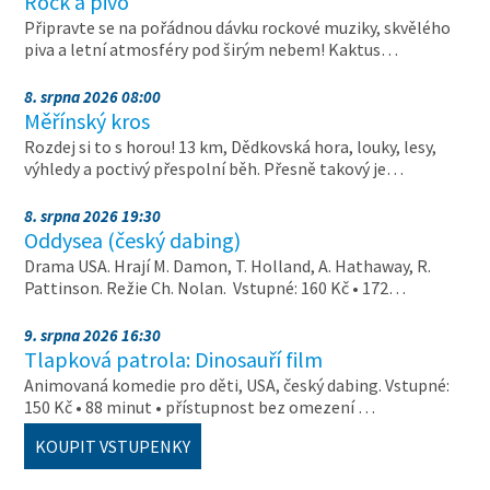
Rock a pivo
Připravte se na pořádnou dávku rockové muziky, skvělého
piva a letní atmosféry pod širým nebem! Kaktus…
8. srpna 2026 08:00
Měřínský kros
Rozdej si to s horou! 13 km, Dědkovská hora, louky, lesy,
výhledy a poctivý přespolní běh. Přesně takový je…
8. srpna 2026 19:30
Oddysea (český dabing)
Drama USA. Hrají M. Damon, T. Holland, A. Hathaway, R.
Pattinson. Režie Ch. Nolan. Vstupné: 160 Kč • 172…
9. srpna 2026 16:30
Tlapková patrola: Dinosauří film
Animovaná komedie pro děti, USA, český dabing. Vstupné:
150 Kč • 88 minut • přístupnost bez omezení …
KOUPIT VSTUPENKY