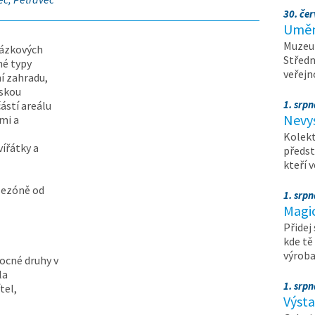
30. čer
Umění
Muzeum
kázkových
Středn
né typy
veřejn
ní zahradu,
vskou
1. srpn
ástí areálu
Nevy
mi a
Kolekt
vířátky a
předst
kteří 
sezóně od
1. srpn
Magi
Přidej
kde tě
výrob
ocné druhy v
la
1. srpn
tel,
Výst