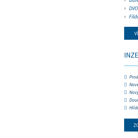
Buf
DVO
Fild
V
INZ
Prod
Nové
Nový
Douč
Hlíd
Z