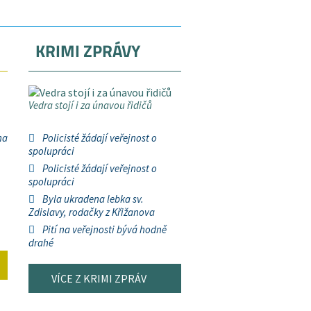
KRIMI ZPRÁVY
Vedra stojí i za únavou řidičů
na
Policisté žádají veřejnost o
spolupráci
Policisté žádají veřejnost o
spolupráci
Byla ukradena lebka sv.
Zdislavy, rodačky z Křižanova
Pití na veřejnosti bývá hodně
drahé
VÍCE Z KRIMI ZPRÁV