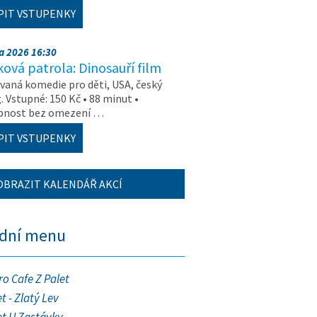
PIT VSTUPENKY
na 2026 16:30
ová patrola: Dinosauří film
aná komedie pro děti, USA, český
. Vstupné: 150 Kč • 88 minut •
upnost bez omezení …
PIT VSTUPENKY
OBRAZIT KALENDÁŘ AKCÍ
ední menu
ro Cafe Z Palet
t - Zlatý Lev