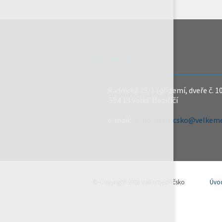
REDAKCE
Radnická 29/1 (přízemí, dveře č. 1
594 13 Velké Meziříčí
e-mail:
velkomeziricsko@velkemez
© Copyright 2026 Velkomeziříčsko
Úvo