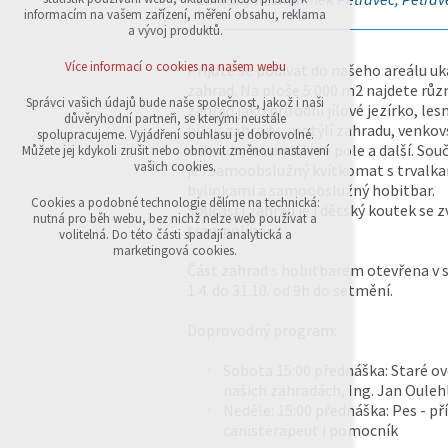
přihlášení, volby jazyka, apod.
informacím na vašem zařízení, měření obsahu, reklama
a vývoj produktů.
Volitelná cookies
analytická pro anonymizované vyhodnocení
Více informací o cookies na našem webu
Přijďte se podívat do našeho areálu u
návštěvnosti
zahrad. Na ploše 5 000 m2 najdete růz
marketingová cookies (Google,Sklik)
Správci vašich údajů bude naše společnost, jakož i naši
zahrad jako přírodní jílové jezírko, les
důvěryhodní partneři, se kterými neustále
bílou zahradu, motýlí zahradu, venko
Více informací o cookies na našem webu
spolupracujeme. Vyjádření souhlasu je dobrovolné.
zahradu, levandulové pole a další. Souč
Můžete jej kdykoli zrušit nebo obnovit změnou nastavení
vašich cookies.
je i samoobslužný kvítkomat s trvalka
bylinkami a samoobslužný hobitbar.
Přijmout všechny cookies
Cookies a podobné technologie dělíme na technická:
Součástí zahrad je i dětský koutek se z
nutná pro běh webu, bez nichž nelze web používat a
trampolína.
volitelná. Do této části spadají analytická a
Odmítnout vše
marketingová cookies.
Část zahrad s hobitbarem otevřena v 
1.4. do 31.10. od 9h do setmění.
Doprovodný program:
Sobota 15:00 přednáška: Staré ov
našich zahradách, Ing. Jan Ouleh
Neděle: 15:00 přednáška: Pes - pří
canisterapeut i pomocník