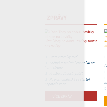
ZPRÁVY
Jízdní řady po dobu uzavírky silnice
A
na Lavičky
m
Staré ciferníky mizí
–
Začíná rozebírání chodníku na
Č
horní straně
Prosba a žádost rybářů
Na Hornoměstské ve čtvrtek
m
nepoteče voda
VÍCE ZPRÁV