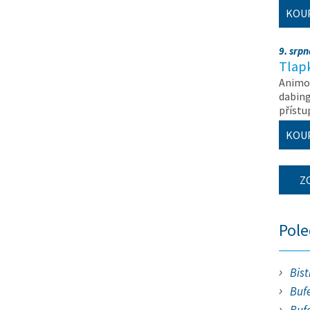
KOU
9. srp
Tlapk
Animov
dabing
příst
KOU
Z
Pol
Bist
Bufe