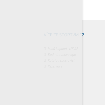
VÍCE ZE SPORTVM.CZ
Malá kopaná - MKVM
Badmintonová liga
Katalog sportovišť
Rezervace