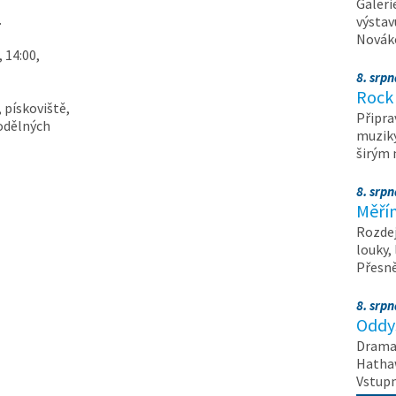
Galeri
.
výstav
Nováko
 14:00,
8. srp
Rock 
 pískoviště,
Připra
kodělných
muziky
širým
8. srp
Měřín
Rozdej
louky,
Přesn
8. srp
Oddys
Drama 
Hathaw
Vstupn