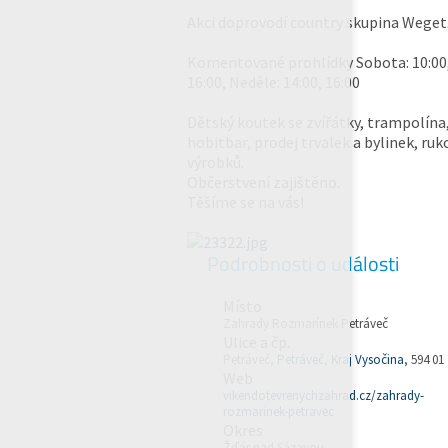
Akci doprovodí country skupina Weget
Komentované prohlídky Sobota: 10:00,
16:00, Neděle: 14:00, 16:00
Dětský koutek se zvířátky, trampolína,
hobitbar, prodej trvalek a bylinek, ru
výrobků.
Občerstvení zajištěno.
Těšíme se na vás!
Podrobnosti o události
Místo
Zahrady Rozmarínek Petráveč
Ulice a čp.
Petráveč,
Petráveč
,
Kraj Vysočina
, 594 01
Web
vikendotevrenychzahrad.cz/zahrady-
rozmarinek-petravec
Okres
Žďár nad Sázavou