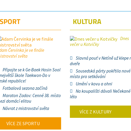
SPORT
KULTURA
Dnes
večer u Kotvičky
dam Červinka je ve finále
istrovství světa
Slavná pouť v Netíně už klepe 
dveře
Připojte se k Ge-Baek Hosin Sool
Sousedská párty pokřtila nové
 největší škole Taekwon-Do v
místo pro setkávání
eské republice!
Umění v kovu a ohni
Fotbalová sezona začíná
Na koupališti dávali Nečekané
Maraton Zadov: Cenné 38. místo
léto
ezi domácí elitou
Návrat z mistrovství světa
VÍCE Z KULTURY
VÍCE ZE SPORTU