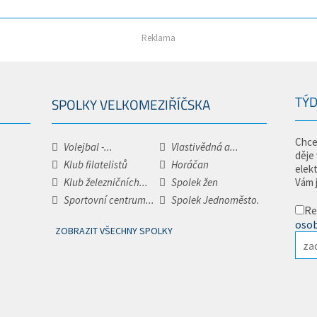
Reklama
TÝD
SPOLKY VELKOMEZIŘÍČSKA
Chce
Volejbal -...
Vlastivědná a...
děje
Klub filatelistů
Horáčan
elek
Klub železničních...
Spolek žen
Vám 
Sportovní centrum...
Spolek Jednoměsto.
Re
osob
ZOBRAZIT VŠECHNY SPOLKY