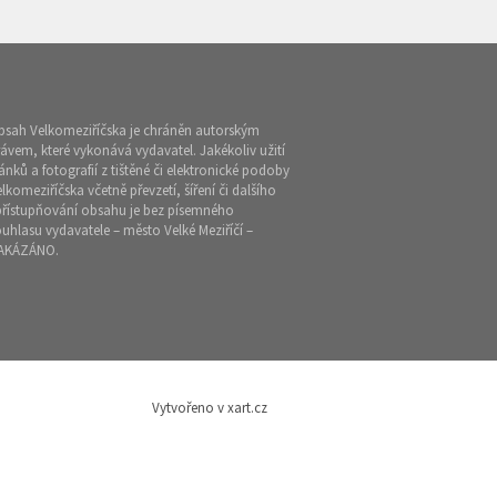
bsah Velkomeziříčska je chráněn autorským
ávem, které vykonává vydavatel. Jakékoliv užití
ánků a fotografií z tištěné či elektronické podoby
lkomeziříčska včetně převzetí, šíření či dalšího
přístupňování obsahu je bez písemného
uhlasu vydavatele – město Velké Meziříčí –
AKÁZÁNO.
Vytvořeno v xart.cz