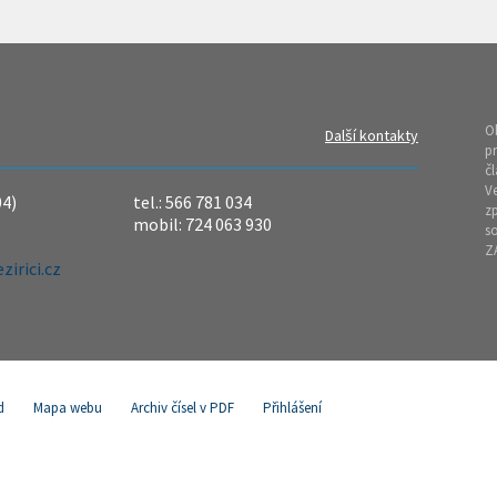
O
Další kontakty
pr
čl
Ve
04)
tel.: 566 781 034
z
mobil: 724 063 930
so
Z
irici.cz
d
Mapa webu
Archiv čísel v PDF
Přihlášení