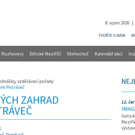
8. srpen 2026 
TVOŘTE S NÁMI
I
Rozhovory
Dětské Meziříčí
Všehochuť
Kalendář akcí
Inz
NEJ
ednášky, vzdělávací pořady
ek Petráveč
NÝCH ZAHRAD
12. če
TRÁVEČ
IMAG
Gotick
Meziří
výsta
6
eč, Petráveč