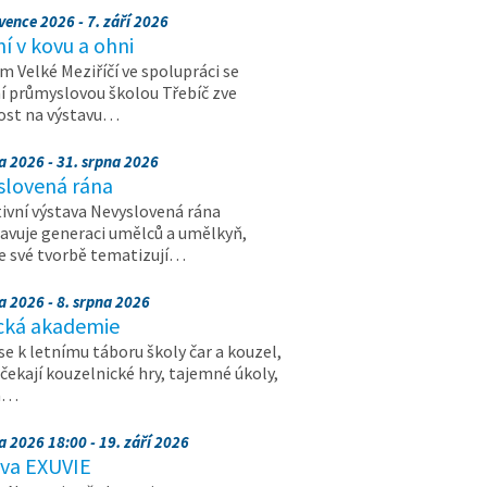
vence 2026 - 7. září 2026
 v kovu a ohni
 Velké Meziříčí ve spolupráci se
í průmyslovou školou Třebíč zve
ost na výstavu…
a 2026 - 31. srpna 2026
slovená rána
ivní výstava Nevyslovená rána
avuje generaci umělců a umělkyň,
ve své tvorbě tematizují…
a 2026 - 8. srpna 2026
cká akademie
 se k letnímu táboru školy čar a kouzel,
 čekají kouzelnické hry, tajemné úkoly,
a…
a 2026 18:00 - 19. září 2026
ava EXUVIE