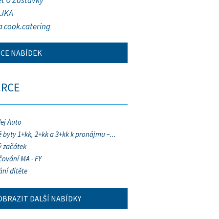
et U Zastávky
JKA
a cook.catering
ÍCE NABÍDEK
ERCE
ej Auto
 byty 1+kk, 2+kk a 3+kk k pronájmu –...
 začátek
ování MA - FY
ání dítěte
OBRAZIT DALŠÍ NABÍDKY