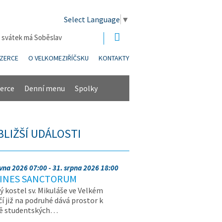
Select Language
▼
| svátek má Soběslav
NZERCE
O VELKOMEZIŘÍČSKU
KONTAKTY
erce
Denní menu
Spolky
BLIŽŠÍ UDÁLOSTI
rvna 2026 07:00 - 31. srpna 2026 18:00
INES SANCTORUM
ý kostel sv. Mikuláše ve Velkém
čí již na podruhé dává prostor k
vě studentských…