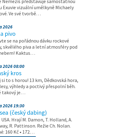
e Nemezis představuje samostatnou
u Exuvie vizuální umělkyně Michaely
vé. Ve své tvorbě…
na 2026
a pivo
vte se na pořádnou dávku rockové
, skvělého piva a letní atmosféry pod
 nebem! Kaktus…
na 2026 08:00
ský kros
 si to s horou! 13 km, Dědkovská hora,
 lesy, výhledy a poctivý přespolní běh.
ě takový je…
na 2026 19:30
ea (český dabing)
USA. Hrají M. Damon, T. Holland, A.
ay, R. Pattinson. Režie Ch. Nolan.
é: 160 Kč • 172…