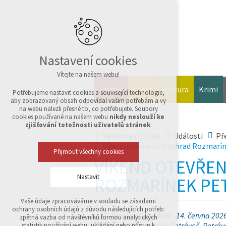
Nastavení cookies
Vítejte na našem webu!
Zprávy
Sport
Kultura
Krimi
Potřebujeme nastavit cookies a související technologie,
aby zobrazovaný obsah odpovídal vašim potřebám a vy
na webu nalezli přesně to, co potřebujete. Soubory
cookies používané na našem webu
nikdy neslouží ke
zjišťování totožnosti uživatelů stránek
.
Velkomeziříčsko
Události
Př
Víkend otevřených zahrad Rozmarín
Přijmout všechny cookies
VÍKEND OTEVŘE
Nastavit
ROZMARÍNEK PE
Vaše údaje zpracováváme v souladu se zásadami
Technická cookies
ochrany osobních údajů z důvodu následujících potřeb:
nutná pro provozování webu
13. června 2026 09:00 - 14. června 202
zpětná vazba od návštěvníků formou analytických
udržení kontextu stránek (session): případná
Zahrady Rozmarínek Petráveč, Petráv
statistik používání webu, ukládání nebo přístup k