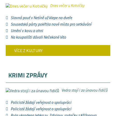
Dnes večer u Kotvičky
Slavná pouť v Netíně už klepe na dveře
Sousedská párty pokřtila nové místo pro setkávání
Umění v kovu a ohni
Na koupališti dávali Nečekané léto
VÍCE Z KULTURY
KRIMI ZPRÁVY
Vedra stojí i za únavou řidičů
Policisté žádají veřejnost o spolupráci
Policisté žádají veřejnost o spolupráci
Byla ukradena lebka sv. Zdislavy, rodačky z Křižanova