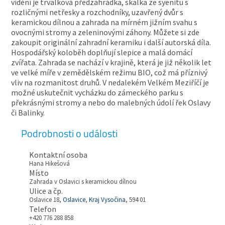
vidění je trvalková předzahrádka, skalka ze syenitu s
rozličnými netřesky a rozchodníky, uzavřený dvůr s
keramickou dílnou a zahrada na mírném jižním svahu s
ovocnými stromy a zeleninovými záhony. Můžete si zde
zakoupit originální zahradní keramiku i další autorská díla.
Hospodářský koloběh doplňují slepice a malá domácí
zvířata. Zahrada se nachází v krajině, která je již několik let
ve velké míře v zemědělském režimu BIO, což má příznivý
vliv na rozmanitost druhů. V nedalekém Velkém Meziříčí je
možné uskutečnit vycházku do zámeckého parku s
překrásnými stromy a nebo do malebných údolí řek Oslavy
či Balinky.
Podrobnosti o události
Kontaktní osoba
Hana Hikešová
Místo
Zahrada v Oslavici s keramickou dílnou
Ulice a čp.
Oslavice 18,
Oslavice
,
Kraj Vysočina
, 594 01
Telefon
+420 776 288 858