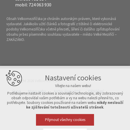
mobil: 724 063 930
Obsah Velkomeziříčska je chráněn autorským právem, které vykonává
vydavatel. Jakékoliv užití článků a fotografií z tištěné či elektronické
podoby Velkomeziříčska včetně převzetí, šíření či dalšího zpřístupňování
obsahu je bez písemného souhlasu vydavatele – město Velké Meziříčí –
ZAKÁZÁNO.
Nastavení cookies
© Copyright 2026 Velkomeziříčsko
Vítejte na našem webu!
Úvod
Mapa webu
Archiv čísel v PDF
Přihlášení
Potřebujeme nastavit cookies a související technologie, aby zobrazovaný
obsah odpovídal vašim potřebám a vy na webu nalezli přesně to, co
potřebujete. Soubory cookies používané na našem webu
nikdy neslouží
Vytvořeno v xart.cz
ke zjišťování totožnosti uživatelů stránek
.
Přijmout všechny cookies