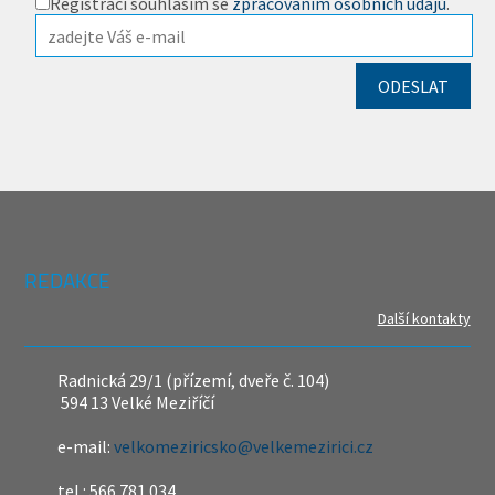
Registrací souhlasím se
zpracováním osobních údajů
.
REDAKCE
Další kontakty
Radnická 29/1 (přízemí, dveře č. 104)
594 13 Velké Meziříčí
e-mail:
velkomeziricsko@velkemezirici.cz
tel.: 566 781 034