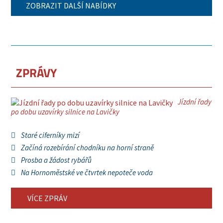
ZOBRAZIT DALŠÍ NABÍDKY
ZPRÁVY
Jízdní řady
po dobu uzavírky silnice na Lavičky
Staré ciferníky mizí
Začíná rozebírání chodníku na horní straně
Prosba a žádost rybářů
Na Hornoměstské ve čtvrtek nepoteče voda
VÍCE ZPRÁV