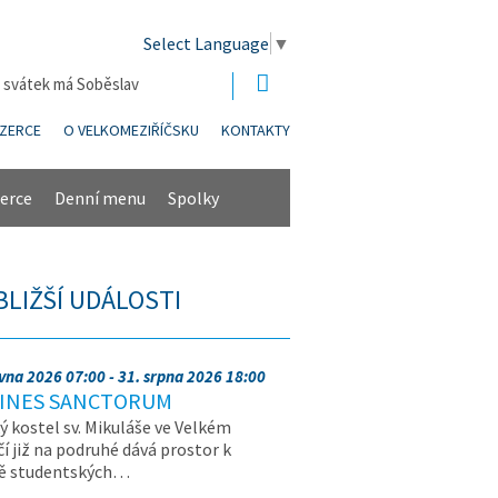
Select Language
▼
| svátek má Soběslav
NZERCE
O VELKOMEZIŘÍČSKU
KONTAKTY
erce
Denní menu
Spolky
BLIŽŠÍ UDÁLOSTI
rvna 2026 07:00 - 31. srpna 2026 18:00
INES SANCTORUM
ý kostel sv. Mikuláše ve Velkém
čí již na podruhé dává prostor k
vě studentských…