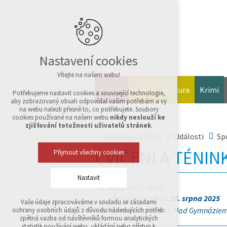
Nastavení cookies
Vítejte na našem webu!
Zprávy
Sport
Kultura
Krimi
Potřebujeme nastavit cookies a související technologie,
aby zobrazovaný obsah odpovídal vašim potřebám a vy
na webu nalezli přesně to, co potřebujete. Soubory
cookies používané na našem webu
nikdy neslouží ke
zjišťování totožnosti uživatelů stránek
.
Velkomeziříčsko
Události
Sp
CVIČENÍ A TÉNIN
Přijmout všechny cookies
Nastavit
6. srpna 2025 09:00
Termín ukončení:
25. srpna 2025
Vaše údaje zpracováváme v souladu se zásadami
Technická cookies
Hřiště za Gymnáziem, Nad Gymnáziem,
ochrany osobních údajů z důvodu následujících potřeb:
nutná pro provozování webu
zpětná vazba od návštěvníků formou analytických
udržení kontextu stránek (session): případná
statistik používání webu, ukládání nebo přístup k