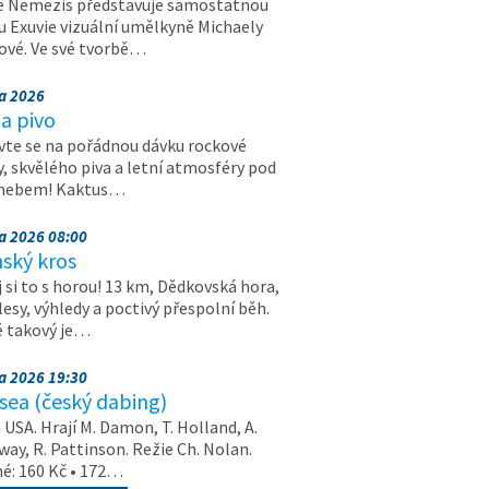
e Nemezis představuje samostatnou
u Exuvie vizuální umělkyně Michaely
vé. Ve své tvorbě…
na 2026
a pivo
vte se na pořádnou dávku rockové
, skvělého piva a letní atmosféry pod
 nebem! Kaktus…
na 2026 08:00
ský kros
 si to s horou! 13 km, Dědkovská hora,
 lesy, výhledy a poctivý přespolní běh.
ě takový je…
na 2026 19:30
ea (český dabing)
USA. Hrají M. Damon, T. Holland, A.
ay, R. Pattinson. Režie Ch. Nolan.
é: 160 Kč • 172…