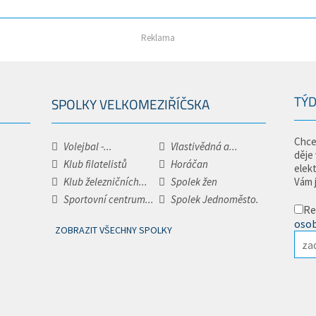
Reklama
TÝD
SPOLKY VELKOMEZIŘÍČSKA
Chce
Volejbal -...
Vlastivědná a...
děje
Klub filatelistů
Horáčan
elek
Klub železničních...
Spolek žen
Vám 
Sportovní centrum...
Spolek Jednoměsto.
Re
osob
ZOBRAZIT VŠECHNY SPOLKY