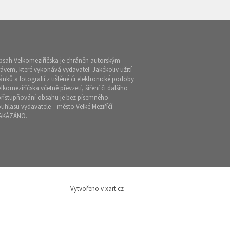
bsah Velkomeziříčska je chráněn autorským
ávem, které vykonává vydavatel. Jakékoliv užití
ánků a fotografií z tištěné či elektronické podoby
lkomeziříčska včetně převzetí, šíření či dalšího
přístupňování obsahu je bez písemného
uhlasu vydavatele – město Velké Meziříčí –
AKÁZÁNO.
Vytvořeno v xart.cz