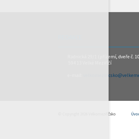
REDAKCE
Radnická 29/1 (přízemí, dveře č. 1
594 13 Velké Meziříčí
e-mail:
velkomeziricsko@velkemez
© Copyright 2026 Velkomeziříčsko
Úvo