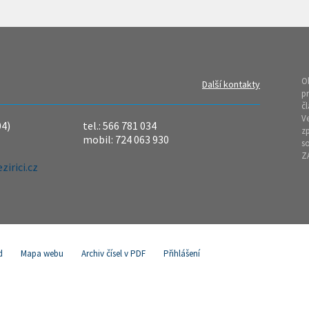
O
Další kontakty
pr
čl
Ve
04)
tel.: 566 781 034
z
mobil: 724 063 930
so
Z
irici.cz
d
Mapa webu
Archiv čísel v PDF
Přihlášení