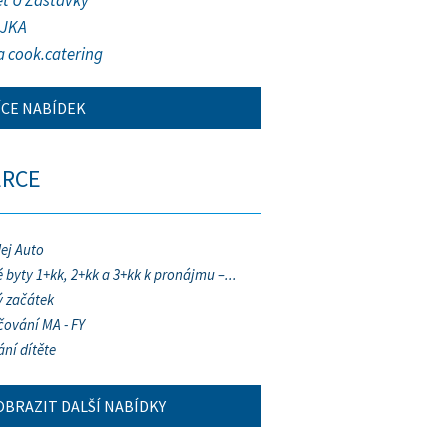
et U Zastávky
JKA
a cook.catering
ÍCE NABÍDEK
ERCE
ej Auto
 byty 1+kk, 2+kk a 3+kk k pronájmu –...
 začátek
ování MA - FY
ání dítěte
OBRAZIT DALŠÍ NABÍDKY