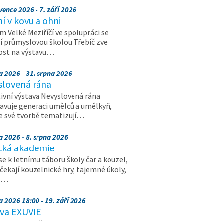
vence 2026 - 7. září 2026
 v kovu a ohni
 Velké Meziříčí ve spolupráci se
í průmyslovou školou Třebíč zve
ost na výstavu…
a 2026 - 31. srpna 2026
slovená rána
ivní výstava Nevyslovená rána
avuje generaci umělců a umělkyň,
ve své tvorbě tematizují…
a 2026 - 8. srpna 2026
cká akademie
 se k letnímu táboru školy čar a kouzel,
 čekají kouzelnické hry, tajemné úkoly,
a…
a 2026 18:00 - 19. září 2026
ava EXUVIE