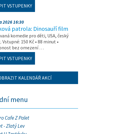
PIT VSTUPENKY
na 2026 16:30
ová patrola: Dinosauří film
aná komedie pro děti, USA, český
. Vstupné: 150 Kč • 88 minut •
upnost bez omezení …
PIT VSTUPENKY
OBRAZIT KALENDÁŘ AKCÍ
ední menu
ro Cafe Z Palet
t - Zlatý Lev