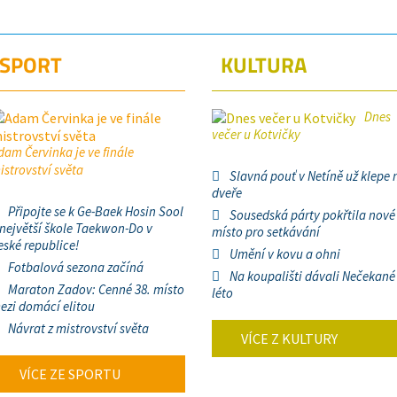
SPORT
KULTURA
Dnes
večer u Kotvičky
dam Červinka je ve finále
istrovství světa
Slavná pouť v Netíně už klepe 
dveře
Připojte se k Ge-Baek Hosin Sool
Sousedská párty pokřtila nové
 největší škole Taekwon-Do v
místo pro setkávání
eské republice!
Umění v kovu a ohni
Fotbalová sezona začíná
Na koupališti dávali Nečekané
Maraton Zadov: Cenné 38. místo
léto
ezi domácí elitou
Návrat z mistrovství světa
VÍCE Z KULTURY
VÍCE ZE SPORTU