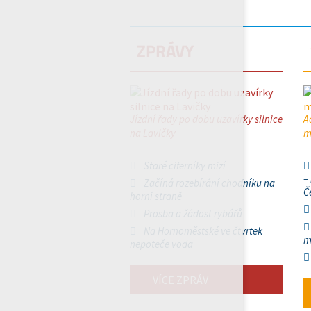
ZPRÁVY
Jízdní řady po dobu uzavírky silnice
A
na Lavičky
m
Staré ciferníky mizí
–
Začíná rozebírání chodníku na
Č
horní straně
Prosba a žádost rybářů
Na Hornoměstské ve čtvrtek
m
nepoteče voda
VÍCE ZPRÁV