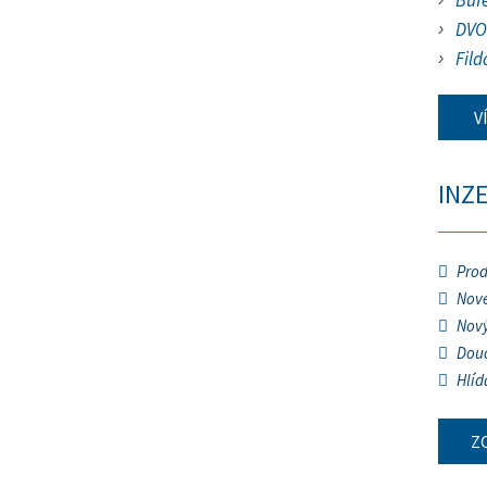
Buf
DVO
Fild
V
INZ
Prod
Nové
Nový
Douč
Hlíd
Z