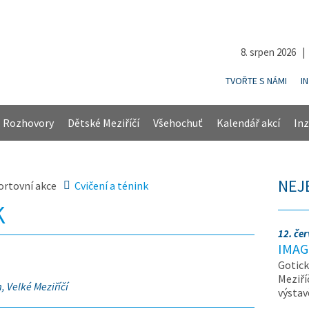
8. srpen 2026 
TVOŘTE S NÁMI
I
Rozhovory
Dětské Meziříčí
Všehochuť
Kalendář akcí
Inz
NEJ
ortovní akce
Cvičení a ténink
K
12. če
IMAG
Gotick
Meziří
 Velké Meziříčí
výsta