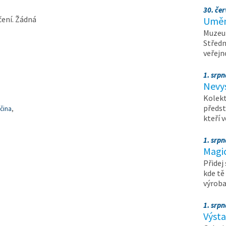
30. čer
čení. Žádná
Umění
Muzeum
Středn
veřejn
1. srpn
Nevy
Kolekt
předst
očina
,
kteří 
1. srpn
Magi
Přidej
kde tě
výrob
1. srpn
Výst