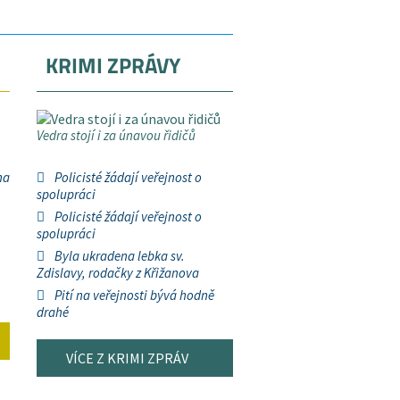
KRIMI ZPRÁVY
Vedra stojí i za únavou řidičů
na
Policisté žádají veřejnost o
spolupráci
Policisté žádají veřejnost o
spolupráci
Byla ukradena lebka sv.
Zdislavy, rodačky z Křižanova
Pití na veřejnosti bývá hodně
drahé
VÍCE Z KRIMI ZPRÁV