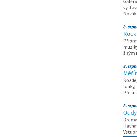
Galeri
výstav
Nováko
8. srp
Rock 
Připra
muziky
širým
8. srp
Měřín
Rozdej
louky,
Přesn
8. srp
Oddys
Drama 
Hathaw
Vstupn