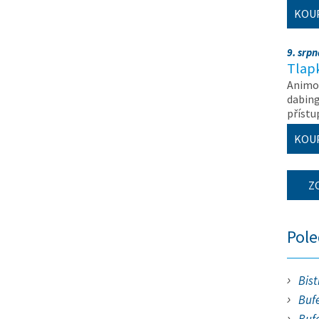
KOU
9. srp
Tlapk
Animov
dabing
příst
KOU
Z
Pol
Bist
Bufe