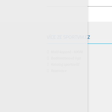
VÍCE ZE SPORTVM.CZ
Malá kopaná - MKVM
Badmintonová liga
Katalog sportovišť
Rezervace