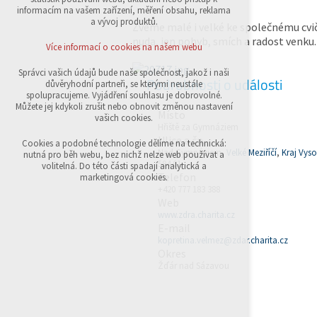
přihlášení, volby jazyka, apod.
informacím na vašem zařízení, měření obsahu, reklama
a vývoj produktů.
Zveme malé i velké ke společnému cvi
Volitelná cookies
nuda, jen pohyb, smích a radost venku.
analytická pro anonymizované vyhodnocení
Více informací o cookies na našem webu
návštěvnosti
marketingová cookies (Google,Sklik)
Správci vašich údajů bude naše společnost, jakož i naši
Podrobnosti o události
důvěryhodní partneři, se kterými neustále
Více informací o cookies na našem webu
spolupracujeme. Vyjádření souhlasu je dobrovolné.
Můžete jej kdykoli zrušit nebo obnovit změnou nastavení
Místo
vašich cookies.
Hřiště za Gymnáziem
Ulice a čp.
Přijmout všechny cookies
Cookies a podobné technologie dělíme na technická:
Nad Gymnáziem,
Velké Meziříčí
,
Kraj Vys
nutná pro běh webu, bez nichž nelze web používat a
594 01
volitelná. Do této části spadají analytická a
Odmítnout vše
Telefon
marketingová cookies.
+420 777 183 388
Web
www.zdra.charita.cz
E-mail
kopretina.velmez@zdar.charita.cz
Okres
Žďár nad Sázavou