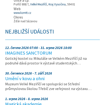
Ulice a čp.
Poříčí 808/7,
Velké Meziříčí
,
Kraj Vysočina
, 594 01
Web
www.kzmtt.cz
Okres
Žďár nad Sázavou
NEJBLIŽŠÍ UDÁLOSTI
12. června 2026 07:00 - 31. srpna 2026 18:00
IMAGINES SANCTORUM
Gotický kostel sv. Mikuláše ve Velkém Meziříčí již na
podruhé dává prostor k výstavě studentských…
30. července 2026 - 7. září 2026
Umění v kovu a ohni
Muzeum Velké Meziříčí ve spolupráci se Střední
průmyslovou školou Třebíč zve veřejnost na výstavu…
1. srpna 2026 - 8. srpna 2026
Magická akademie