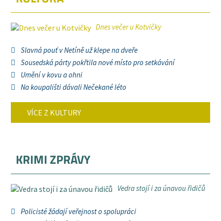
Dnes večer u Kotvičky
Slavná pouť v Netíně už klepe na dveře
Sousedská párty pokřtila nové místo pro setkávání
Umění v kovu a ohni
Na koupališti dávali Nečekané léto
VÍCE Z KULTURY
KRIMI ZPRÁVY
Vedra stojí i za únavou řidičů
Policisté žádají veřejnost o spolupráci