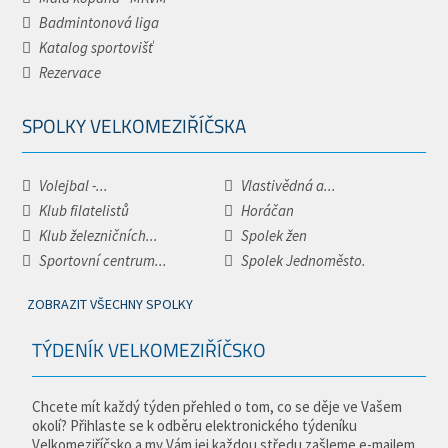
Badmintonová liga
Katalog sportovišť
Rezervace
SPOLKY VELKOMEZIŘÍČSKA
Volejbal -...
Vlastivědná a...
Klub filatelistů
Horáčan
Klub železničních...
Spolek žen
Sportovní centrum...
Spolek Jednoměsto.
ZOBRAZIT VŠECHNY SPOLKY
TÝDENÍK VELKOMEZIŘÍČSKO
Chcete mít každý týden přehled o tom, co se děje ve Vašem
okolí? Přihlaste se k odběru elektronického týdeníku
Velkomeziříčsko a my Vám jej každou středu zašleme e-mailem.