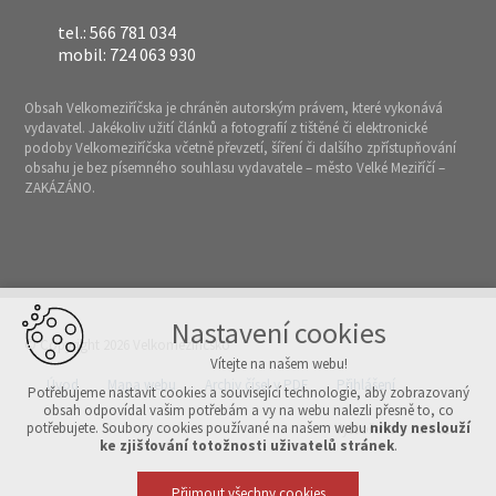
tel.: 566 781 034
mobil: 724 063 930
Obsah Velkomeziříčska je chráněn autorským právem, které vykonává
vydavatel. Jakékoliv užití článků a fotografií z tištěné či elektronické
podoby Velkomeziříčska včetně převzetí, šíření či dalšího zpřístupňování
obsahu je bez písemného souhlasu vydavatele – město Velké Meziříčí –
ZAKÁZÁNO.
Nastavení cookies
© Copyright 2026 Velkomeziříčsko
Vítejte na našem webu!
Úvod
Mapa webu
Archiv čísel v PDF
Přihlášení
Potřebujeme nastavit cookies a související technologie, aby zobrazovaný
obsah odpovídal vašim potřebám a vy na webu nalezli přesně to, co
potřebujete. Soubory cookies používané na našem webu
nikdy neslouží
Vytvořeno v xart.cz
ke zjišťování totožnosti uživatelů stránek
.
Přijmout všechny cookies