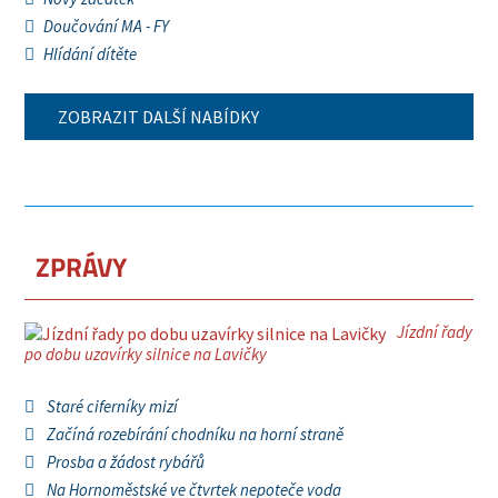
Doučování MA - FY
Hlídání dítěte
ZOBRAZIT DALŠÍ NABÍDKY
ZPRÁVY
Jízdní řady
po dobu uzavírky silnice na Lavičky
Staré ciferníky mizí
Začíná rozebírání chodníku na horní straně
Prosba a žádost rybářů
Na Hornoměstské ve čtvrtek nepoteče voda