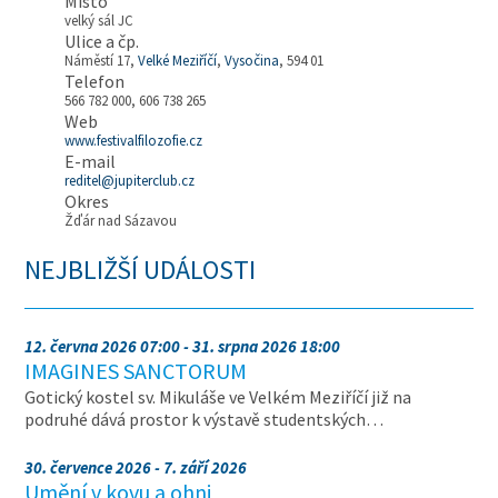
Místo
velký sál JC
Ulice a čp.
Náměstí 17,
Velké Meziříčí
,
Vysočina
, 594 01
Telefon
566 782 000, 606 738 265
Web
www.festivalfilozofie.cz
E-mail
reditel@jupiterclub.cz
Okres
Žďár nad Sázavou
NEJBLIŽŠÍ UDÁLOSTI
12. června 2026 07:00 - 31. srpna 2026 18:00
IMAGINES SANCTORUM
Gotický kostel sv. Mikuláše ve Velkém Meziříčí již na
podruhé dává prostor k výstavě studentských…
30. července 2026 - 7. září 2026
Umění v kovu a ohni