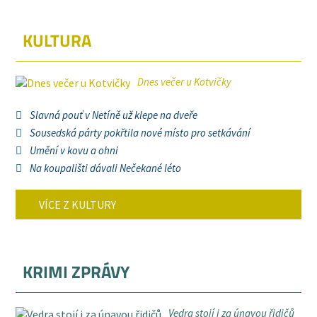
KULTURA
Dnes večer u Kotvičky
Slavná pouť v Netíně už klepe na dveře
Sousedská párty pokřtila nové místo pro setkávání
Umění v kovu a ohni
Na koupališti dávali Nečekané léto
VÍCE Z KULTURY
KRIMI ZPRÁVY
Vedra stojí i za únavou řidičů