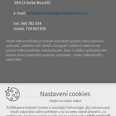
594 13 Velké Meziříčí
e-mail:
velkomeziricsko@velkemezirici.cz
tel.: 566 781 034
mobil: 724 063 930
Obsah Velkomeziříčska je chráněn autorským právem, které vykonává
vydavatel. Jakékoliv užití článků a fotografií z tištěné či elektronické
podoby Velkomeziříčska včetně převzetí, šíření či dalšího zpřístupňování
obsahu je bez písemného souhlasu vydavatele – město Velké Meziříčí –
ZAKÁZÁNO.
Nastavení cookies
© Copyright 2026 Velkomeziříčsko
Vítejte na našem webu!
Úvod
Mapa webu
Archiv čísel v PDF
Přihlášení
Potřebujeme nastavit cookies a související technologie, aby zobrazovaný
obsah odpovídal vašim potřebám a vy na webu nalezli přesně to, co
potřebujete. Soubory cookies používané na našem webu
nikdy neslouží