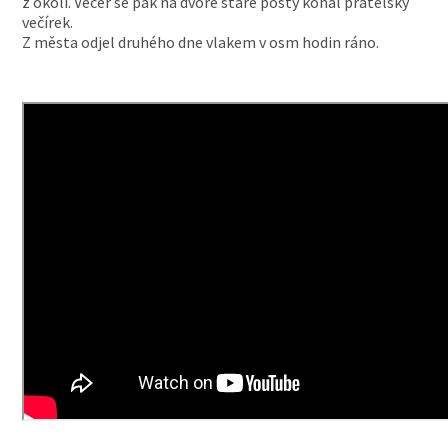
z okolí. Večer se pak na dvoře staré pošty konal přátelský
večírek.
Z města odjel druhého dne vlakem v osm hodin ráno.