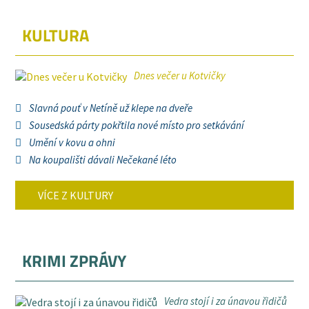
KULTURA
Dnes večer u Kotvičky
Slavná pouť v Netíně už klepe na dveře
Sousedská párty pokřtila nové místo pro setkávání
Umění v kovu a ohni
Na koupališti dávali Nečekané léto
VÍCE Z KULTURY
KRIMI ZPRÁVY
Vedra stojí i za únavou řidičů