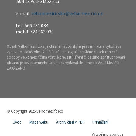
594 13 Velké Meziříčí
e-mail:
velkomeziricsko@velkemezirici.cz
tel.: 566 781 034
mobil: 724 063 930
Obsah Velkomeziříčska je chráněn autorským právem, které vykonává
vydavatel. Jakékoliv užití článků a fotografií z tištěné či elektronické
podoby Velkomeziříčska včetně převzetí, šíření či dalšího zpřístupňování
obsahu je bez písemného souhlasu vydavatele – město Velké Meziříčí –
ZAKÁZÁNO.
© Copyright 2026 Velkomeziříčsko
Úvod
Mapa webu
Archiv čísel v PDF
Přihlášení
Vytvořeno v xart.cz