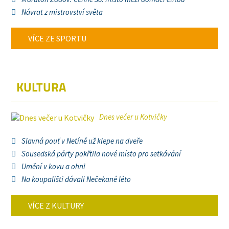
Návrat z mistrovství světa
VÍCE ZE SPORTU
KULTURA
Dnes večer u Kotvičky
Slavná pouť v Netíně už klepe na dveře
Sousedská párty pokřtila nové místo pro setkávání
Umění v kovu a ohni
Na koupališti dávali Nečekané léto
VÍCE Z KULTURY