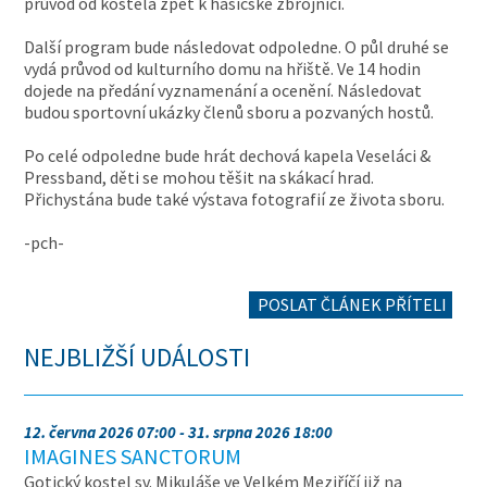
průvod od kostela zpět k hasičské zbrojnici.
Další program bude následovat odpoledne. O půl druhé se
vydá průvod od kulturního domu na hřiště. Ve 14 hodin
dojede na předání vyznamenání a ocenění. Následovat
budou sportovní ukázky členů sboru a pozvaných hostů.
Po celé odpoledne bude hrát dechová kapela Veseláci &
Pressband, děti se mohou těšit na skákací hrad.
Přichystána bude také výstava fotografií ze života sboru.
-pch-
POSLAT ČLÁNEK PŘÍTELI
NEJBLIŽŠÍ UDÁLOSTI
12. června 2026 07:00 - 31. srpna 2026 18:00
IMAGINES SANCTORUM
Gotický kostel sv. Mikuláše ve Velkém Meziříčí již na