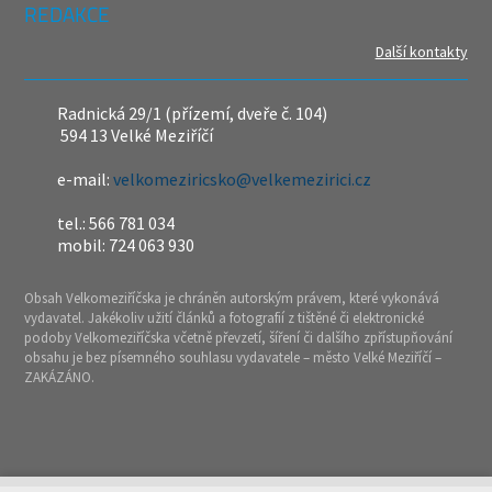
REDAKCE
Další kontakty
Radnická 29/1 (přízemí, dveře č. 104)
594 13 Velké Meziříčí
e-mail:
velkomeziricsko@velkemezirici.cz
tel.: 566 781 034
mobil: 724 063 930
Obsah Velkomeziříčska je chráněn autorským právem, které vykonává
vydavatel. Jakékoliv užití článků a fotografií z tištěné či elektronické
podoby Velkomeziříčska včetně převzetí, šíření či dalšího zpřístupňování
obsahu je bez písemného souhlasu vydavatele – město Velké Meziříčí –
ZAKÁZÁNO.