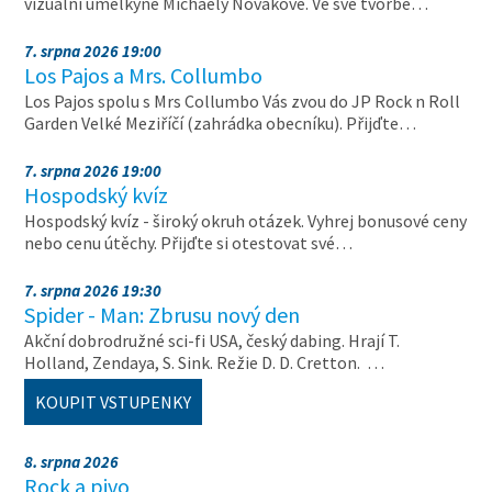
vizuální umělkyně Michaely Novákové. Ve své tvorbě…
7. srpna 2026 19:00
Los Pajos a Mrs. Collumbo
Los Pajos spolu s Mrs Collumbo Vás zvou do JP Rock n Roll
Garden Velké Meziříčí (zahrádka obecníku). Přijďte…
7. srpna 2026 19:00
Hospodský kvíz
Hospodský kvíz - široký okruh otázek. Vyhrej bonusové ceny
nebo cenu útěchy. Přijďte si otestovat své…
7. srpna 2026 19:30
Spider - Man: Zbrusu nový den
Akční dobrodružné sci-fi USA, český dabing. Hrají T.
Holland, Zendaya, S. Sink. Režie D. D. Cretton. …
KOUPIT VSTUPENKY
8. srpna 2026
Rock a pivo