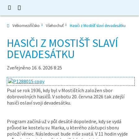
Velkomeziříčsko
Všehochuť
Hasiči z Mostišť slaví devadesátku
HASIČI Z MOSTIŠŤ SLAVÍ
DEVADESÁTKU
Zveřejněno 16. 6. 2026 8:25
Psal se rok 1936, kdy byl v Mostištích založen sbor
dobrovolných hasičů. V sobotu 20. června 2026 tak zdejší
hasiči oslaví svoji devadesátku.
Program začíná už v půl desáté dopoledne, kdy se vydá
průvod ke kostelu sv. Marka, u kterého zástupci sboru
položí věnec. Následovat bude mše svatá. V 11 hodin vyjde