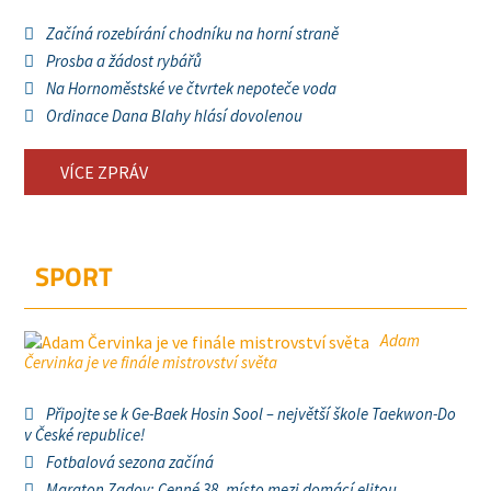
Začíná rozebírání chodníku na horní straně
Prosba a žádost rybářů
Na Hornoměstské ve čtvrtek nepoteče voda
Ordinace Dana Blahy hlásí dovolenou
VÍCE ZPRÁV
SPORT
Adam
Červinka je ve finále mistrovství světa
Připojte se k Ge-Baek Hosin Sool – největší škole Taekwon-Do
v České republice!
Fotbalová sezona začíná
Maraton Zadov: Cenné 38. místo mezi domácí elitou