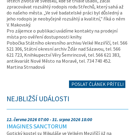
letech života ve Švédsku, kde se trvale usadil, začal
zpracovávat rozsáhlý rodopis rodu Střechů, který sahá až
do našeho města. „Ve své badatelské práci byl důsledný a
jeho rodopis je neobyčejně rozsáhlý a kvalitní," říká o něm
V. Makovský.
Pro zájemce o publikaci uvádíme kontakty na prodejní
místa pro ověření dostupnosti knihy.
Pobočka Státního okresního archivu Velké Meziříčí, tel. 566
521 306, Státní okresní archiv Žďár nad Sázavou, tel. 566
621 723, Knihkupectví Věry Šemrincové, tel. 566 621 383,
antikvariát Nové Město na Moravě, tel. 734 740 452.
Martina Strnadová
POSLAT ČLÁNEK PŘÍTELI
NEJBLIŽŠÍ UDÁLOSTI
12. června 2026 07:00 - 31. srpna 2026 18:00
IMAGINES SANCTORUM
Gotický kostel sv. Mikuláše ve Velkém Meziříčí již na