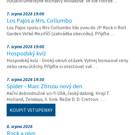
vizuální umělkyně Michaely Novákové. Ve své tvorbě…
7. srpna 2026 19:00
Los Pajos a Mrs. Collumbo
Los Pajos spolu s Mrs Collumbo Vás zvou do JP Rock n Roll
Garden Velké Meziříčí (zahrádka obecníku). Přijďte…
7. srpna 2026 19:00
Hospodský kvíz
Hospodský kvíz - široký okruh otázek. Vyhrej bonusové ceny
nebo cenu útěchy. Přijďte si otestovat své…
7. srpna 2026 19:30
Spider - Man: Zbrusu nový den
Akční dobrodružné sci-fi USA, český dabing. Hrají T.
Holland, Zendaya, S. Sink. Režie D. D. Cretton. …
KOUPIT VSTUPENKY
8. srpna 2026
Rock a pivo