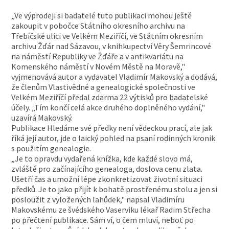
„Ve výprodeji si badatelé tuto publikaci mohou ještě
zakoupit v pobočce Státního okresního archivu na
Třebíčské ulici ve Velkém Meziříčí, ve Státním okresním
archivu Žďár nad Sázavou, v knihkupectví Věry Šemrincové
na náměstí Republiky ve Žďáře a v antikvariátu na
Komenského náměstí v Novém Městě na Moravě,"
vyjmenovává autor a vydavatel Vladimír Makovský a dodává,
že členům Vlastivědné a genealogické společnosti ve
Velkém Meziříčí předal zdarma 22 výtisků pro badatelské
účely. „Tím končí celá akce druhého doplněného vydání,"
uzavírá Makovský.
Publikace Hledáme své předky není vědeckou prací, ale jak
říká její autor, jde o laický pohled na psaní rodinných kronik
s použitím genealogie.
„Je to opravdu vydařená knížka, kde každé slovo má,
zvláště pro začínajícího genealoga, doslova cenu zlata.
Ušetří čas a umožní lépe zkonkretizovat životní situaci
předků. Je to jako přijít k bohatě prostřenému stolu a jen si
posloužit z vyložených lahůdek," napsal Vladimíru
Makovskému ze švédského Vaserviku lékař Radim Střecha
po přečtení publikace. Sám ví, o čem mluví, neboť po