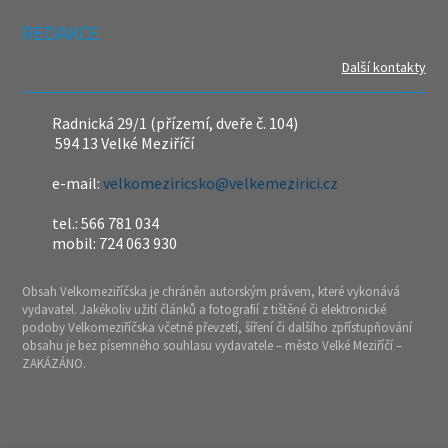
REDAKCE
Další kontakty
Radnická 29/1 (přízemí, dveře č. 104)
594 13 Velké Meziříčí
e-mail:
velkomeziricsko@velkemezirici.cz
tel.: 566 781 034
mobil: 724 063 930
Obsah Velkomeziříčska je chráněn autorským právem, které vykonává
vydavatel. Jakékoliv užití článků a fotografií z tištěné či elektronické
podoby Velkomeziříčska včetně převzetí, šíření či dalšího zpřístupňování
obsahu je bez písemného souhlasu vydavatele – město Velké Meziříčí –
ZAKÁZÁNO.