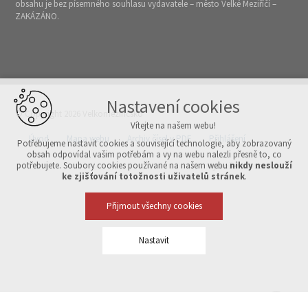
obsahu je bez písemného souhlasu vydavatele – město Velké Meziříčí –
ZAKÁZÁNO.
Nastavení cookies
© Copyright 2026 Velkomeziříčsko
Vítejte na našem webu!
Úvod
Mapa webu
Archiv čísel v PDF
Přihlášení
Potřebujeme nastavit cookies a související technologie, aby zobrazovaný
obsah odpovídal vašim potřebám a vy na webu nalezli přesně to, co
potřebujete. Soubory cookies používané na našem webu
nikdy neslouží
Vytvořeno v xart.cz
ke zjišťování totožnosti uživatelů stránek
.
Přijmout všechny cookies
Nastavit
Technická cookies
nutná pro provozování webu
udržení kontextu stránek (session): případná přihlášení, volby