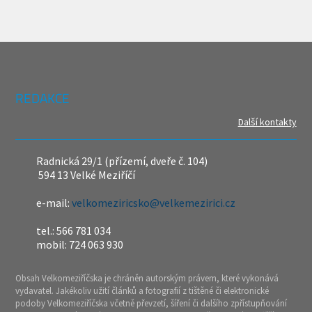
REDAKCE
Další kontakty
Radnická 29/1 (přízemí, dveře č. 104)
594 13 Velké Meziříčí
e-mail:
velkomeziricsko@velkemezirici.cz
tel.: 566 781 034
mobil: 724 063 930
Obsah Velkomeziříčska je chráněn autorským právem, které vykonává
vydavatel. Jakékoliv užití článků a fotografií z tištěné či elektronické
podoby Velkomeziříčska včetně převzetí, šíření či dalšího zpřístupňování