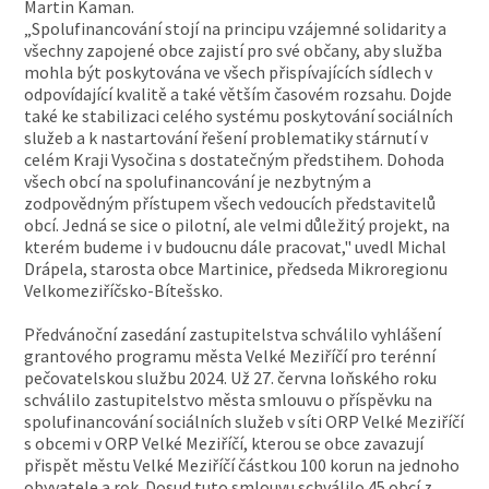
Martin Kaman.
„Spolufinancování stojí na principu vzájemné solidarity a
všechny zapojené obce zajistí pro své občany, aby služba
mohla být poskytována ve všech přispívajících sídlech v
odpovídající kvalitě a také větším časovém rozsahu. Dojde
také ke stabilizaci celého systému poskytování sociálních
služeb a k nastartování řešení problematiky stárnutí v
celém Kraji Vysočina s dostatečným předstihem. Dohoda
všech obcí na spolufinancování je nezbytným a
zodpovědným přístupem všech vedoucích představitelů
obcí. Jedná se sice o pilotní, ale velmi důležitý projekt, na
kterém budeme i v budoucnu dále pracovat," uvedl Michal
Drápela, starosta obce Martinice, předseda Mikroregionu
Velkomeziříčsko-Bítešsko.
Předvánoční zasedání zastupitelstva schválilo vyhlášení
grantového programu města Velké Meziříčí pro terénní
pečovatelskou službu 2024. Už 27. června loňského roku
schválilo zastupitelstvo města smlouvu o příspěvku na
spolufinancování sociálních služeb v síti ORP Velké Meziříčí
s obcemi v ORP Velké Meziříčí, kterou se obce zavazují
přispět městu Velké Meziříčí částkou 100 korun na jednoho
obyvatele a rok. Dosud tuto smlouvu schválilo 45 obcí z