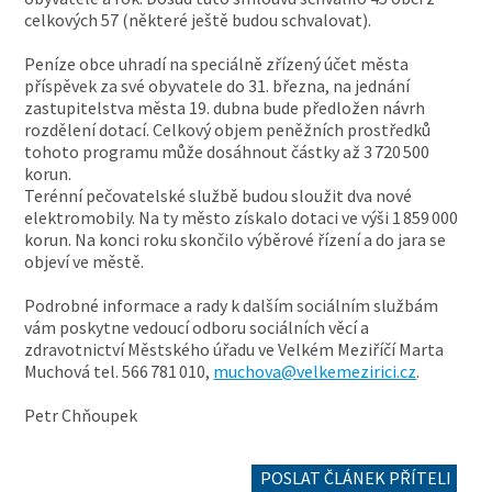
celkových 57 (některé ještě budou schvalovat).
Peníze obce uhradí na speciálně zřízený účet města
příspěvek za své obyvatele do 31. března, na jednání
zastupitelstva města 19. dubna bude předložen návrh
rozdělení dotací. Celkový objem peněžních prostředků
tohoto programu může dosáhnout částky až 3 720 500
korun.
Terénní pečovatelské službě budou sloužit dva nové
elektromobily. Na ty město získalo dotaci ve výši 1 859 000
korun. Na konci roku skončilo výběrové řízení a do jara se
objeví ve městě.
Podrobné informace a rady k dalším sociálním službám
vám poskytne vedoucí odboru sociálních věcí a
zdravotnictví Městského úřadu ve Velkém Meziříčí Marta
Muchová tel. 566 781 010,
muchova@velkemezirici.cz
.
Petr Chňoupek
POSLAT ČLÁNEK PŘÍTELI