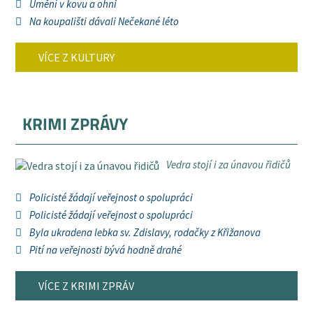
Umění v kovu a ohni
Na koupališti dávali Nečekané léto
VÍCE Z KULTURY
KRIMI ZPRÁVY
Vedra stojí i za únavou řidičů
Policisté žádají veřejnost o spolupráci
Policisté žádají veřejnost o spolupráci
Byla ukradena lebka sv. Zdislavy, rodačky z Křižanova
Pití na veřejnosti bývá hodně drahé
VÍCE Z KRIMI ZPRÁV