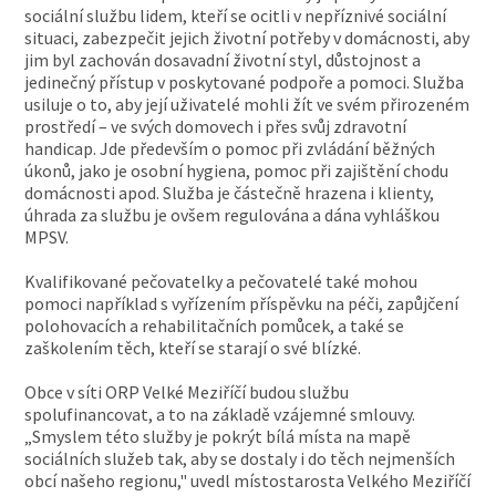
sociální službu lidem, kteří se ocitli v nepříznivé sociální
situaci, zabezpečit jejich životní potřeby v domácnosti, aby
jim byl zachován dosavadní životní styl, důstojnost a
jedinečný přístup v poskytované podpoře a pomoci. Služba
usiluje o to, aby její uživatelé mohli žít ve svém přirozeném
prostředí – ve svých domovech i přes svůj zdravotní
handicap. Jde především o pomoc při zvládání běžných
úkonů, jako je osobní hygiena, pomoc při zajištění chodu
domácnosti apod. Služba je částečně hrazena i klienty,
úhrada za službu je ovšem regulována a dána vyhláškou
MPSV.
Kvalifikované pečovatelky a pečovatelé také mohou
pomoci například s vyřízením příspěvku na péči, zapůjčení
polohovacích a rehabilitačních pomůcek, a také se
zaškolením těch, kteří se starají o své blízké.
Obce v síti ORP Velké Meziříčí budou službu
spolufinancovat, a to na základě vzájemné smlouvy.
„Smyslem této služby je pokrýt bílá místa na mapě
sociálních služeb tak, aby se dostaly i do těch nejmenších
obcí našeho regionu," uvedl místostarosta Velkého Meziříčí