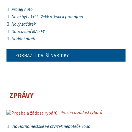
Prodej Auto
Nové byty 1+kk, 2+kk a 3+kk k pronájmu –...
Nový začátek
Doučování MA - FY
Hlídání dítěte
ZOBRAZIT DALŠÍ NABÍDKY
ZPRÁVY
Prosba a žádost rybářů
Na Hornoměstské ve čtvrtek nepoteče voda