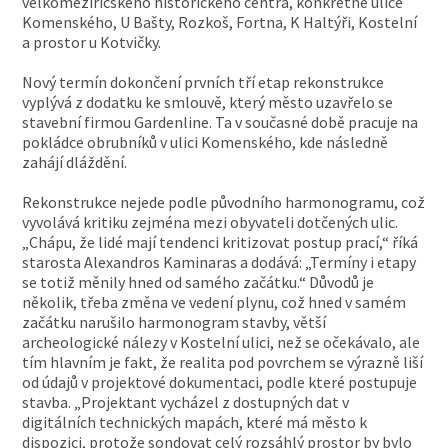
velkomeziříčského historického centra, konkrétně ulice
Komenského, U Bašty, Rozkoš, Fortna, K Haltýři, Kostelní
a prostor u Kotvičky.
Nový termín dokončení prvních tří etap rekonstrukce
vyplývá z dodatku ke smlouvě, který město uzavřelo se
stavební firmou Gardenline. Ta v současné době pracuje na
pokládce obrubníků v ulici Komenského, kde následně
zahájí dláždění.
Rekonstrukce nejede podle původního harmonogramu, což
vyvolává kritiku zejména mezi obyvateli dotčených ulic.
„Chápu, že lidé mají tendenci kritizovat postup prací,“ říká
starosta Alexandros Kaminaras a dodává: „Termíny i etapy
se totiž měnily hned od samého začátku.“ Důvodů je
několik, třeba změna ve vedení plynu, což hned v samém
začátku narušilo harmonogram stavby, větší
archeologické nálezy v Kostelní ulici, než se očekávalo, ale
tím hlavním je fakt, že realita pod povrchem se výrazně liší
od údajů v projektové dokumentaci, podle které postupuje
stavba. „Projektant vycházel z dostupných dat v
digitálních technických mapách, které má město k
dispozici, protože sondovat celý rozsáhlý prostor by bylo