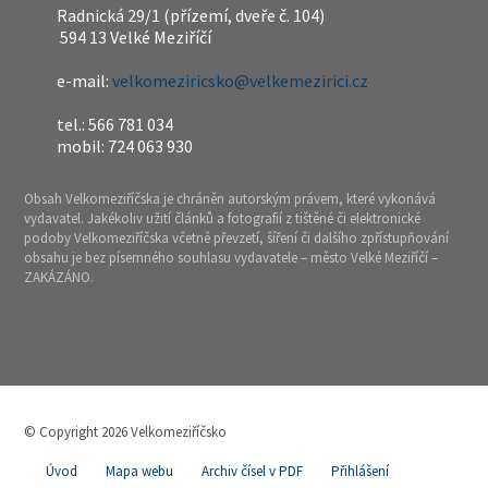
Radnická 29/1 (přízemí, dveře č. 104)
594 13 Velké Meziříčí
e-mail:
velkomeziricsko@velkemezirici.cz
tel.: 566 781 034
mobil: 724 063 930
Obsah Velkomeziříčska je chráněn autorským právem, které vykonává
vydavatel. Jakékoliv užití článků a fotografií z tištěné či elektronické
podoby Velkomeziříčska včetně převzetí, šíření či dalšího zpřístupňování
obsahu je bez písemného souhlasu vydavatele – město Velké Meziříčí –
ZAKÁZÁNO.
© Copyright 2026 Velkomeziříčsko
Úvod
Mapa webu
Archiv čísel v PDF
Přihlášení