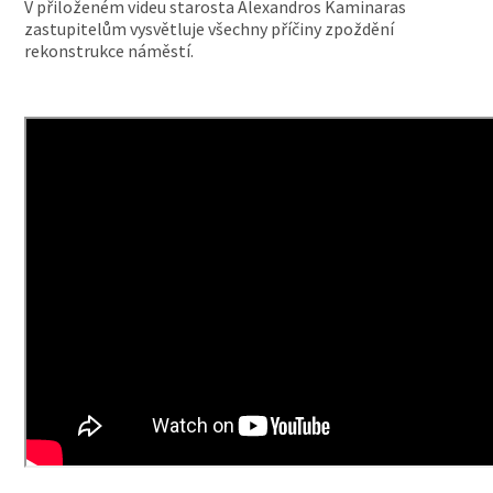
V přiloženém videu starosta Alexandros Kaminaras
zastupitelům vysvětluje všechny příčiny zpoždění
rekonstrukce náměstí.