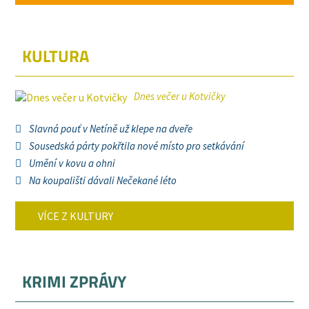
KULTURA
Dnes večer u Kotvičky
Slavná pouť v Netíně už klepe na dveře
Sousedská párty pokřtila nové místo pro setkávání
Umění v kovu a ohni
Na koupališti dávali Nečekané léto
VÍCE Z KULTURY
KRIMI ZPRÁVY