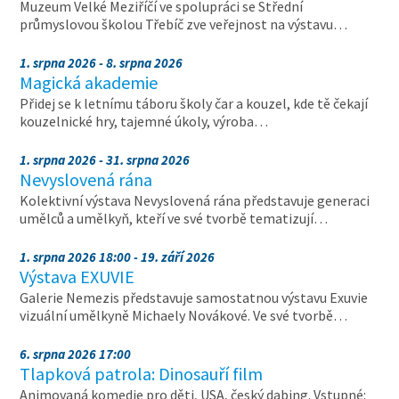
Muzeum Velké Meziříčí ve spolupráci se Střední
průmyslovou školou Třebíč zve veřejnost na výstavu…
1. srpna 2026 - 8. srpna 2026
Magická akademie
Přidej se k letnímu táboru školy čar a kouzel, kde tě čekají
kouzelnické hry, tajemné úkoly, výroba…
1. srpna 2026 - 31. srpna 2026
Nevyslovená rána
Kolektivní výstava Nevyslovená rána představuje generaci
umělců a umělkyň, kteří ve své tvorbě tematizují…
1. srpna 2026 18:00 - 19. září 2026
Výstava EXUVIE
Galerie Nemezis představuje samostatnou výstavu Exuvie
vizuální umělkyně Michaely Novákové. Ve své tvorbě…
6. srpna 2026 17:00
Tlapková patrola: Dinosauří film
Animovaná komedie pro děti, USA, český dabing. Vstupné: