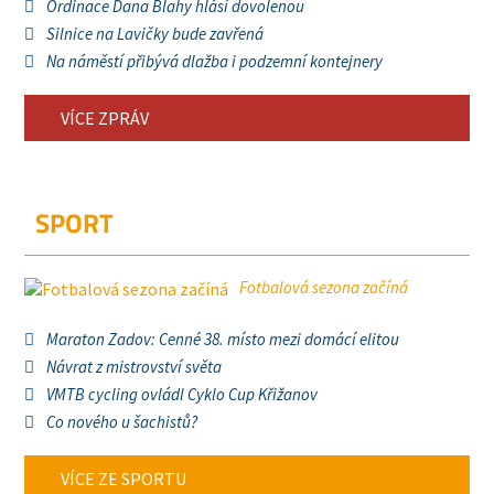
Ordinace Dana Blahy hlásí dovolenou
Silnice na Lavičky bude zavřená
Na náměstí přibývá dlažba i podzemní kontejnery
VÍCE ZPRÁV
SPORT
Fotbalová sezona začíná
Maraton Zadov: Cenné 38. místo mezi domácí elitou
Návrat z mistrovství světa
VMTB cycling ovládl Cyklo Cup Křižanov
Co nového u šachistů?
VÍCE ZE SPORTU