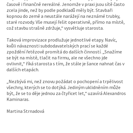
časově i finančně nereálné. Jenomže v praxi jsou sítě často
zcela jinde, než by podle podkladů měly být. Stavbaři
kopnou do země a neustále narážejí na neznámé trubky,
staré rozvody. Vše musejí řešit operativně, přímo na místě,
což stavbu strašně zdržuje,“ vysvětluje starosta.
Taková improvizace prodlužuje jednotlivé etapy. Navíc,
kvůli návaznosti subdodavatelských prací se každé
zpoždění řetězově promítá do dalších činností. „Snažíme
se být na místě, tlačit na firmu, ale ne všechno jde
ovlivnit,“ říká starosta s tím, že stále je šance nahnat čas v
dalších etapách.
„Nezbývá mi, než znovu požádat o pochopení a trpělivost
všechny, kterých se to dotýká. Jediným uklidněním může
být, že se to děje jednou za čtyřicet let,“ uzavírá Alexandros
Kaminaras.
Martina Strnadová