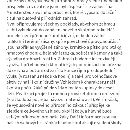
zabezpečení vybudování přírodní zahrady. Vedle finančního
příspěvku zřizovatele jsme byli úspěšní i se žádostí na
Ministerstvu životního prostředí, které vypsalo dotační
titul na budování přírodních zahrad.
Nyní připravujeme všechny podklady, abychom zahradu
stihli vybudovat do zahájení nového školního roku. Náš
projekt není přehnaně ambiciózní, nebudou žádné
radikální terénní zásahy, spíše povrchové úpravy. Součástí
jsou například vyvýšené záhony, krmítko a pítko pro ptáky,
hmatový chodník, balanční stezka, solitérní kameny a také
výsadba drobných rostlin. Zahradu budeme intenzivněji
využívat při vhodných klimatických podmínkách od března
do června a potom od září do konce října pro dopolední
výuku (v rozsahu několika hodin) a také pro volnočasové
aktivity naší školní družiny. Vzhledem k charakteru naší
školy a počtu žáků půjde vždy o malé skupinky do deseti
dětí. Realizaci projektu mohou provázet drobná omezení
(krátkodobá potřeba návozu materiálu atd.). Věřím však,
že vybudování nového přírodního zákoutí přispěje ke
zlepšení celkového vzhledu okolí školy, a hlavně bude
velkým přínosem pro naše žáky. Další informace jsou na
našich webových stránkách nebo kontaktujte vedení školy.