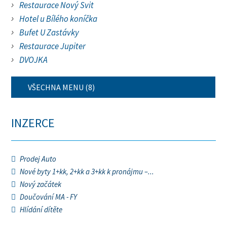
Restaurace Nový Svit
Hotel u Bílého koníčka
Bufet U Zastávky
Restaurace Jupiter
DVOJKA
VŠECHNA MENU (8)
INZERCE
Prodej Auto
Nové byty 1+kk, 2+kk a 3+kk k pronájmu –...
Nový začátek
Doučování MA - FY
Hlídání dítěte