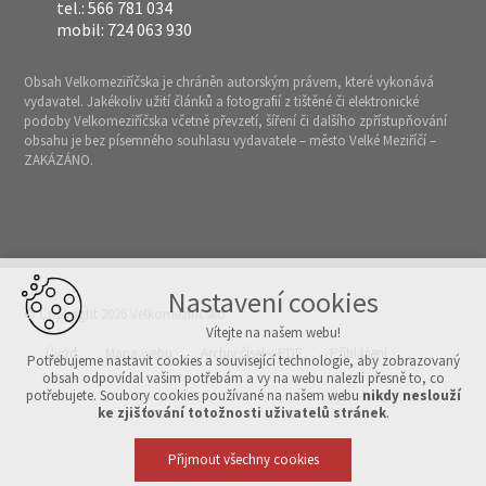
tel.: 566 781 034
mobil: 724 063 930
Obsah Velkomeziříčska je chráněn autorským právem, které vykonává
vydavatel. Jakékoliv užití článků a fotografií z tištěné či elektronické
podoby Velkomeziříčska včetně převzetí, šíření či dalšího zpřístupňování
obsahu je bez písemného souhlasu vydavatele – město Velké Meziříčí –
ZAKÁZÁNO.
Nastavení cookies
© Copyright 2026 Velkomeziříčsko
Vítejte na našem webu!
Úvod
Mapa webu
Archiv čísel v PDF
Přihlášení
Potřebujeme nastavit cookies a související technologie, aby zobrazovaný
obsah odpovídal vašim potřebám a vy na webu nalezli přesně to, co
potřebujete. Soubory cookies používané na našem webu
nikdy neslouží
Vytvořeno v xart.cz
ke zjišťování totožnosti uživatelů stránek
.
Přijmout všechny cookies