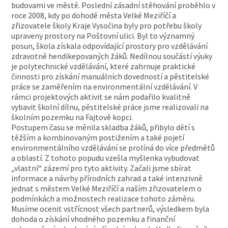
budovami ve městě. Poslední zásadní stěhování proběhlo v
roce 2008, kdy po dohodě města Velké Meziříčí a
zřizovatele školy Kraje Vysočina byly pro potřebu školy
upraveny prostory na Poštovní ulici. Byl to významný
posun, škola získala odpovídající prostory pro vzdělávání
zdravotně hendikepovaných žáků. Nedílnou součástí výuky
je polytechnické vzdělávání, které zahrnuje praktické
činnosti pro získání manuálních dovedností a pěstitelské
práce se zaměřením na environmentální vzdělávání. V
rámci projektových aktivit se nám podařilo kvalitně
vybavit školní dílnu, pěstitelské práce jsme realizovali na
školním pozemku na Fajtově kopci.
Postupem času se měnila skladba žáků, přibylo dětí s
těžším a kombinovaným postižením a také pojetí
environmentálního vzdělávání se prolíná do více předmětů
a oblastí. Z tohoto popudu vzešla myšlenka vybudovat
„vlastní“ zázemí pro tyto aktivity. Začali jsme sbírat
informace a návrhy přírodních zahrad a také intenzivně
jednat s městem Velké Meziříčí a naším zřizovatelem o
podmínkách a možnostech realizace tohoto záměru.
Musíme ocenit vstřícnost všech partnerů, výsledkem byla
dohoda o získání vhodného pozemku a finanční