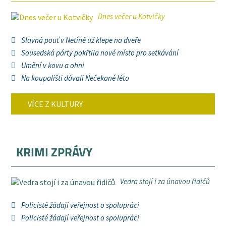
Dnes večer u Kotvičky
Slavná pouť v Netíně už klepe na dveře
Sousedská párty pokřtila nové místo pro setkávání
Umění v kovu a ohni
Na koupališti dávali Nečekané léto
VÍCE Z KULTURY
KRIMI ZPRÁVY
Vedra stojí i za únavou řidičů
Policisté žádají veřejnost o spolupráci
Policisté žádají veřejnost o spolupráci