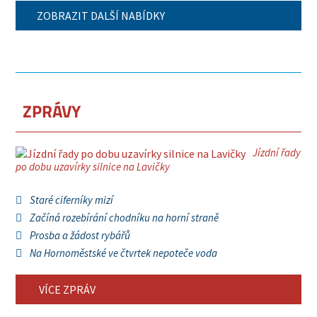
ZOBRAZIT DALŠÍ NABÍDKY
ZPRÁVY
Jízdní řady
po dobu uzavírky silnice na Lavičky
Staré ciferníky mizí
Začíná rozebírání chodníku na horní straně
Prosba a žádost rybářů
Na Hornoměstské ve čtvrtek nepoteče voda
VÍCE ZPRÁV