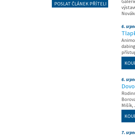
Galeri
POSLAT ČLÁNEK PŘÍTELI
výstav
Nováko
6. srp
Tlapk
Animov
dabing
příst
KOU
6. srp
Dovol
Rodinn
Borová,
Mišík,
KOU
7. srp