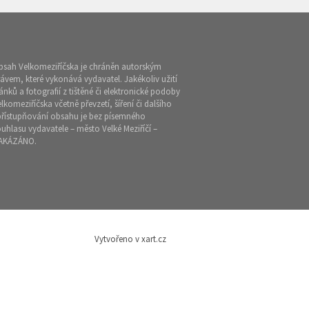
bsah Velkomeziříčska je chráněn autorským
ávem, které vykonává vydavatel. Jakékoliv užití
ánků a fotografií z tištěné či elektronické podoby
lkomeziříčska včetně převzetí, šíření či dalšího
přístupňování obsahu je bez písemného
uhlasu vydavatele – město Velké Meziříčí –
AKÁZÁNO.
Vytvořeno v xart.cz