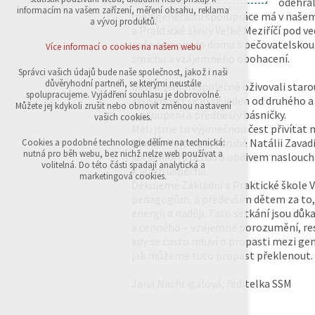
odehrál
přihlášení, volby jazyka, apod.
informacím na vašem zařízení, měření obsahu, reklama
mezigenerační spolupráce má v našem 
a vývoj produktů.
a Praktické školy Velké Meziříčí pod 
Volitelná cookies
analytická pro anonymizované vyhodnocení
naše seniory do domu s pečovatelskou 
Více informací o cookies na našem webu
návštěvnosti
smíchu a vzájemného obohacení.
marketingová cookies (Google,Sklik)
Správci vašich údajů bude naše společnost, jakož i naši
důvěryhodní partneři, se kterými neustále
Děti a senioři společně oživovali staro
Více informací o cookies na našem webu
spolupracujeme. Vyjádření souhlasu je dobrovolné.
zkušenosti, učili se jeden od druhého a
Můžete jej kdykoli zrušit nebo obnovit změnou nastavení
vystoupení a přednesly básničky.
vašich cookies.
Měli jsme tu výjimečnou čest přivítat 
Přijmout všechny cookies
Daniila Vertsuna, i druhé Natálii Zava
Cookies a podobné technologie dělíme na technická:
nutná pro běh webu, bez nichž nelze web používat a
jak senioři s úctou a obdivem naslouc
volitelná. Do této části spadají analytická a
k jejich úspěchu.
Odmítnout vše
marketingová cookies.
Děkujeme Základní a Praktické škole Ve
pedagogům, a především dětem za to, ž
energii a naději. Tato setkání jsou dů
a cenného – vzájemné porozumění, resp
kdy se často mluví o propasti mezi ge
jak můžeme tuto propast překlenout.
Jana Nachtigalová, ředitelka SSM