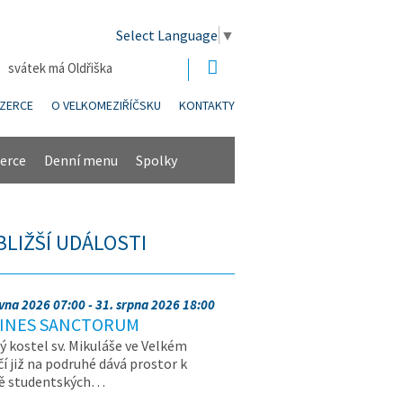
Select Language
▼
| svátek má Oldřiška
NZERCE
O VELKOMEZIŘÍČSKU
KONTAKTY
erce
Denní menu
Spolky
BLIŽŠÍ UDÁLOSTI
rvna 2026 07:00 - 31. srpna 2026 18:00
INES SANCTORUM
ý kostel sv. Mikuláše ve Velkém
čí již na podruhé dává prostor k
vě studentských…