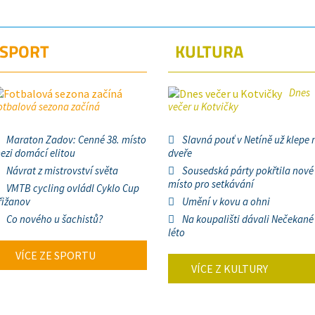
SPORT
KULTURA
Dnes
otbalová sezona začíná
večer u Kotvičky
Maraton Zadov: Cenné 38. místo
Slavná pouť v Netíně už klepe 
ezi domácí elitou
dveře
Návrat z mistrovství světa
Sousedská párty pokřtila nové
místo pro setkávání
VMTB cycling ovládl Cyklo Cup
řižanov
Umění v kovu a ohni
Co nového u šachistů?
Na koupališti dávali Nečekané
léto
VÍCE ZE SPORTU
VÍCE Z KULTURY