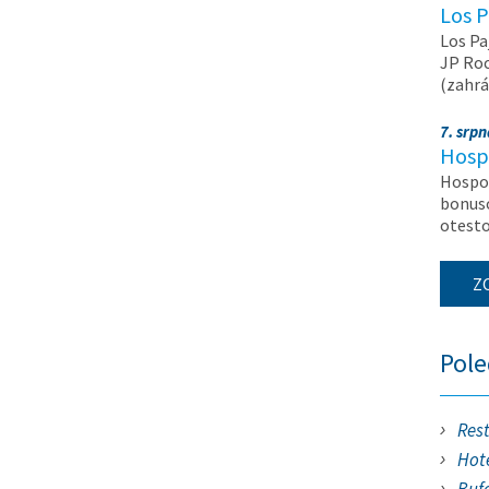
Los P
Los Pa
JP Roc
(zahrá
7. srp
Hosp
Hospod
bonuso
otest
Z
Pol
Res
Hote