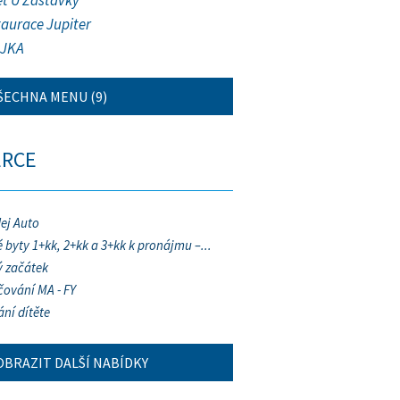
et U Zastávky
taurace Jupiter
JKA
ŠECHNA MENU (9)
ERCE
ej Auto
 byty 1+kk, 2+kk a 3+kk k pronájmu –...
 začátek
ování MA - FY
ání dítěte
OBRAZIT DALŠÍ NABÍDKY