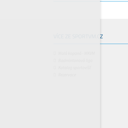
VÍCE ZE SPORTVM.CZ
Malá kopaná - MKVM
Badmintonová liga
Katalog sportovišť
Rezervace