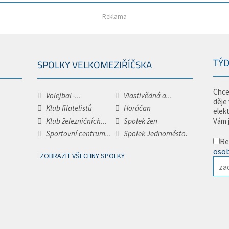
Reklama
TÝD
SPOLKY VELKOMEZIŘÍČSKA
Chce
Volejbal -...
Vlastivědná a...
děje
Klub filatelistů
Horáčan
elek
Klub železničních...
Spolek žen
Vám 
Sportovní centrum...
Spolek Jednoměsto.
Re
osob
ZOBRAZIT VŠECHNY SPOLKY