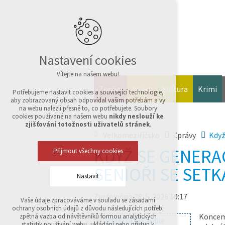
Nastavení cookies
Vítejte na našem webu!
Zprávy
Sport
Kultura
Krimi
Potřebujeme nastavit cookies a související technologie,
aby zobrazovaný obsah odpovídal vašim potřebám a vy
na webu nalezli přesně to, co potřebujete. Soubory
cookies používané na našem webu
nikdy neslouží ke
zjišťování totožnosti uživatelů stránek
.
Velkomeziříčsko
Zprávy
Když
KDYŽ SE GENERAC
Přijmout všechny cookies
SENIOŘI SE SETK
Nastavit
Zveřejněno 28. 5. 2026 10:17
Vaše údaje zpracováváme v souladu se zásadami
Technická cookies
ochrany osobních údajů z důvodu následujících potřeb:
nutná pro provozování webu
Koncem 
zpětná vazba od návštěvníků formou analytických
udržení kontextu stránek (session): případná
statistik používání webu, ukládání nebo přístup k