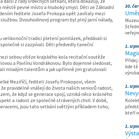
a další z řady srdečných setkání, která dokazují, že
30. čer
městě pevné místo a hluboký smysl. Děti ze Základní
Umění
vedením ředitele Josefa Prokopa opět zavítaly mezi
službou. Dvouhodinový program byl plný jarní nálady,
Muzeum
Středn
veřejn
u velikonoční tradici pletení pomlázek, předávali si
 společně si zazpívali. Děti předvedly taneční
1. srpn
Magi
mezi sebou vítěze krajského kola recitační soutěže
Přidej
dilovou a Pavlínu Vondrákovou. Bylo dojemné sledovat,
kde tě
hali mladým talentům a jak upřímně jim gratulovali
výrob
lké Meziříčí, řediteli Josefu Prokopovi, všem
1. srpn
e pravidelně vnášejí do života našich seniorů radost,
Nevy
kazem, že když se generace spojí, vzniká něco krásného
ekt a radost ze společně strávených chvil. V době,
Kolekt
neracemi, jsou tato setkání světlým příkladem toho,
předst
kteří 
1. srpn
Výst