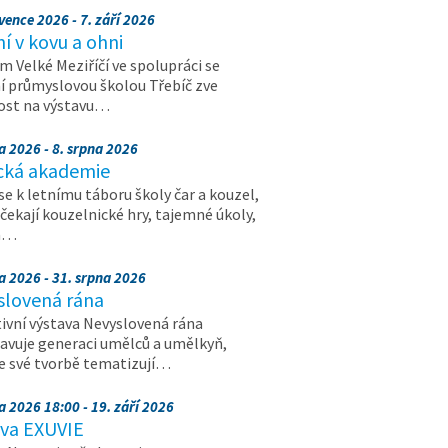
vence 2026 - 7. září 2026
 v kovu a ohni
 Velké Meziříčí ve spolupráci se
í průmyslovou školou Třebíč zve
ost na výstavu…
a 2026 - 8. srpna 2026
cká akademie
 se k letnímu táboru školy čar a kouzel,
 čekají kouzelnické hry, tajemné úkoly,
a…
a 2026 - 31. srpna 2026
slovená rána
ivní výstava Nevyslovená rána
avuje generaci umělců a umělkyň,
ve své tvorbě tematizují…
a 2026 18:00 - 19. září 2026
ava EXUVIE