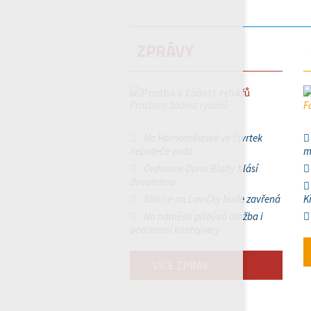
ZPRÁVY
Prosba a žádost rybářů
F
Na Hornoměstské ve čtvrtek
nepoteče voda
m
Ordinace Dana Blahy hlásí
dovolenou
Silnice na Lavičky bude zavřená
K
Na náměstí přibývá dlažba i
podzemní kontejnery
VÍCE ZPRÁV