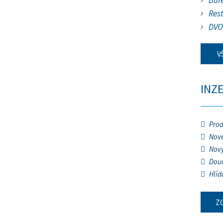
Buf
Res
DVO
V
INZ
Prod
Nové
Nový
Douč
Hlíd
Z