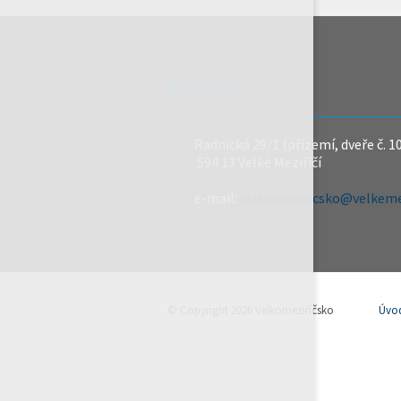
REDAKCE
Radnická 29/1 (přízemí, dveře č. 1
594 13 Velké Meziříčí
e-mail:
velkomeziricsko@velkemez
© Copyright 2026 Velkomeziříčsko
Úvo