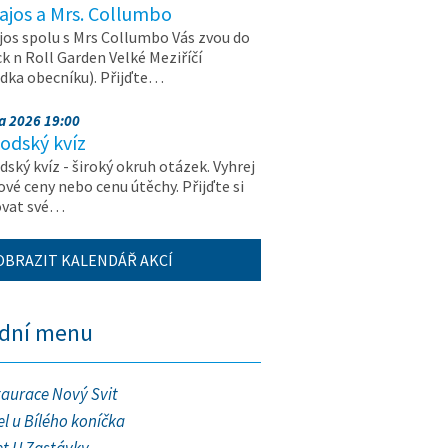
ajos a Mrs. Collumbo
jos spolu s Mrs Collumbo Vás zvou do
k n Roll Garden Velké Meziříčí
dka obecníku). Přijďte…
na 2026 19:00
odský kvíz
ský kvíz - široký okruh otázek. Vyhrej
vé ceny nebo cenu útěchy. Přijďte si
ovat své…
OBRAZIT KALENDÁŘ AKCÍ
ední menu
taurace Nový Svit
l u Bílého koníčka