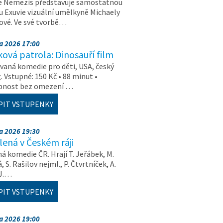
e Nemezis představuje samostatnou
u Exuvie vizuální umělkyně Michaely
vé. Ve své tvorbě…
na 2026 17:00
ová patrola: Dinosauří film
aná komedie pro děti, USA, český
. Vstupné: 150 Kč • 88 minut •
upnost bez omezení …
PIT VSTUPENKY
na 2026 19:30
ená v Českém ráji
á komedie ČR. Hrají T. Jeřábek, M.
 S. Rašilov nejml., P. Čtvrtníček, A.
 J.…
PIT VSTUPENKY
na 2026 19:00