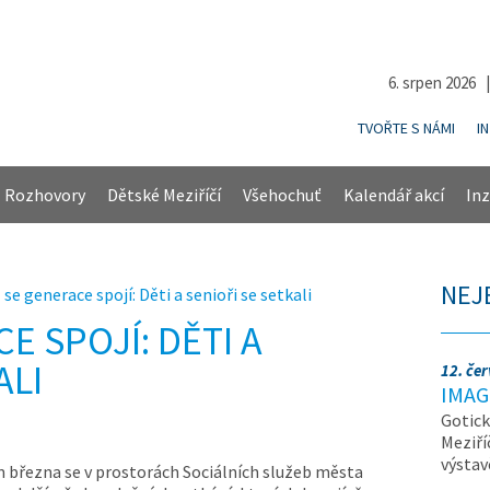
6. srpen 2026 
TVOŘTE S NÁMI
I
Rozhovory
Dětské Meziříčí
Všehochuť
Kalendář akcí
Inz
NEJ
 se generace spojí: Děti a senioři se setkali
E SPOJÍ: DĚTI A
ALI
12. če
IMAG
Gotick
Meziří
výsta
března se v prostorách Sociálních služeb města