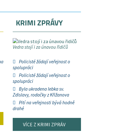
KRIMI ZPRÁVY
Vedra stojí i za únavou řidičů
na
Policisté žádají veřejnost o
spolupráci
Policisté žádají veřejnost o
spolupráci
Byla ukradena lebka sv.
Zdislavy, rodačky z Křižanova
Pití na veřejnosti bývá hodně
drahé
VÍCE Z KRIMI ZPRÁV