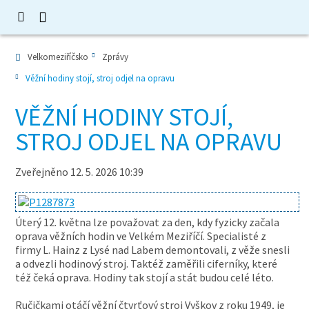
Velkomeziříčsko
Zprávy
Věžní hodiny stojí, stroj odjel na opravu
VĚŽNÍ HODINY STOJÍ,
STROJ ODJEL NA OPRAVU
Zveřejněno 12. 5. 2026 10:39
Úterý 12. května lze považovat za den, kdy fyzicky začala
oprava věžních hodin ve Velkém Meziříčí. Specialisté z
firmy L. Hainz z Lysé nad Labem demontovali, z věže snesli
a odvezli hodinový stroj. Taktéž zaměřili ciferníky, které
též čeká oprava. Hodiny tak stojí a stát budou celé léto.
Ručičkami otáčí věžní čtvrťový stroj Vyškov z roku 1949, je