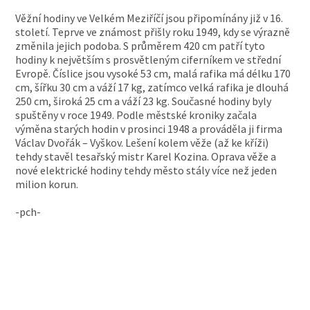
Věžní hodiny ve Velkém Meziříčí jsou připomínány již v 16.
století. Teprve ve známost přišly roku 1949, kdy se výrazně
změnila jejich podoba. S průměrem 420 cm patří tyto
hodiny k největším s prosvětleným ciferníkem ve střední
Evropě. Číslice jsou vysoké 53 cm, malá rafika má délku 170
cm, šířku 30 cm a váží 17 kg, zatímco velká rafika je dlouhá
250 cm, široká 25 cm a váží 23 kg. Současné hodiny byly
spuštěny v roce 1949. Podle městské kroniky začala
výměna starých hodin v prosinci 1948 a prováděla ji firma
Václav Dvořák – Vyškov. Lešení kolem věže (až ke kříži)
tehdy stavěl tesařský mistr Karel Kozina. Oprava věže a
nové elektrické hodiny tehdy město stály více než jeden
milion korun.
-pch-