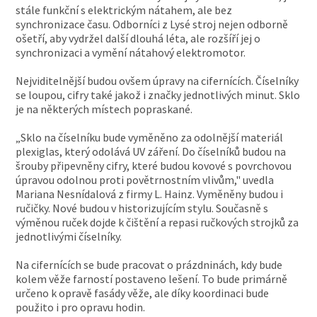
stále funkční s elektrickým nátahem, ale bez
synchronizace času. Odborníci z Lysé stroj nejen odborně
ošetří, aby vydržel další dlouhá léta, ale rozšíří jej o
synchronizaci a vymění nátahový elektromotor.
Nejviditelnější budou ovšem úpravy na cifernících. Číselníky
se loupou, cifry také jakož i značky jednotlivých minut. Sklo
je na některých místech popraskané.
„Sklo na číselníku bude vyměněno za odolnější materiál
plexiglas, který odolává UV záření. Do číselníků budou na
šrouby připevněny cifry, které budou kovové s povrchovou
úpravou odolnou proti povětrnostním vlivům," uvedla
Mariana Nesnídalová z firmy L. Hainz. Vyměněny budou i
ručičky. Nové budou v historizujícím stylu. Současně s
výměnou ruček dojde k čištění a repasi ručkových strojků za
jednotlivými číselníky.
Na cifernících se bude pracovat o prázdninách, kdy bude
kolem věže farností postaveno lešení. To bude primárně
určeno k opravě fasády věže, ale díky koordinaci bude
použito i pro opravu hodin.