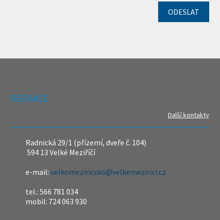
REDAKCE
Další kontakty
Radnická 29/1 (přízemí, dveře č. 104)
594 13 Velké Meziříčí
e-mail:
velkomeziricsko@velkemezirici.cz
tel.: 566 781 034
mobil: 724 063 930