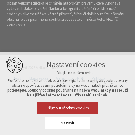
Obsah Velkomeziříčska je chráněn autorským právem, které vykonává
vydavatel. Jakékoliv užití článků a fotografií z tištěné či elektronické
podoby Velkomeziříčska včetně převzetí, šíření či dalšího zpřístupňování
obsahu je bez písemného souhlasu vydavatele – město Velké Meziříčí –
ZAKÁZÁNO.
Nastavení cookies
© Copyright 2026 Velkomeziříčsko
Vítejte na našem webu!
Úvod
Mapa webu
Archiv čísel v PDF
Přihlášení
Potřebujeme nastavit cookies a související technologie, aby zobrazovaný
obsah odpovídal vašim potřebám a vy na webu nalezli přesně to, co
potřebujete. Soubory cookies používané na našem webu
nikdy neslouží
Vytvořeno v xart.cz
ke zjišťování totožnosti uživatelů stránek
.
Přijmout všechny cookies
Nastavit