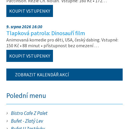
Pattinson. Režie Ch. Nolan. Vstupné: 160 Kč • 172…
KOUPIT VSTUPENKY
9. srpna 2026 16:30
Tlapková patrola: Dinosauří film
Animovaná komedie pro děti, USA, český dabing. Vstupné:
150 Kč • 88 minut • přístupnost bez omezení …
KOUPIT VSTUPENKY
ZOBRAZIT KALENDÁŘ AKCÍ
Polední menu
Bistro Cafe Z Palet
Bufet - Zlatý Lev
Bufet U Zastávky