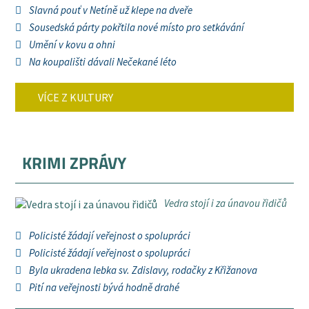
Slavná pouť v Netíně už klepe na dveře
Sousedská párty pokřtila nové místo pro setkávání
Umění v kovu a ohni
Na koupališti dávali Nečekané léto
VÍCE Z KULTURY
KRIMI ZPRÁVY
Vedra stojí i za únavou řidičů
Policisté žádají veřejnost o spolupráci
Policisté žádají veřejnost o spolupráci
Byla ukradena lebka sv. Zdislavy, rodačky z Křižanova
Pití na veřejnosti bývá hodně drahé