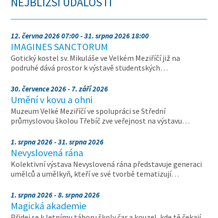
NEJBLIŽŠÍ UDÁLOSTI
12. června 2026 07:00 - 31. srpna 2026 18:00
IMAGINES SANCTORUM
Gotický kostel sv. Mikuláše ve Velkém Meziříčí již na
podruhé dává prostor k výstavě studentských…
30. července 2026 - 7. září 2026
Umění v kovu a ohni
Muzeum Velké Meziříčí ve spolupráci se Střední
průmyslovou školou Třebíč zve veřejnost na výstavu…
1. srpna 2026 - 31. srpna 2026
Nevyslovená rána
Kolektivní výstava Nevyslovená rána představuje generaci
umělců a umělkyň, kteří ve své tvorbě tematizují…
1. srpna 2026 - 8. srpna 2026
Magická akademie
Přidej se k letnímu táboru školy čar a kouzel, kde tě čekají