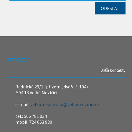
REDAKCE
Další kontakty
Radnická 29/1 (přízemí, dveře č. 104)
594 13 Velké Meziříčí
e-mail:
velkomeziricsko@velkemezirici.cz
tel.: 566 781 034
mobil: 724 063 930