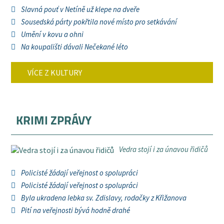
Slavná pouť v Netíně už klepe na dveře
Sousedská párty pokřtila nové místo pro setkávání
Umění v kovu a ohni
Na koupališti dávali Nečekané léto
VÍCE Z KULTURY
KRIMI ZPRÁVY
Vedra stojí i za únavou řidičů
Policisté žádají veřejnost o spolupráci
Policisté žádají veřejnost o spolupráci
Byla ukradena lebka sv. Zdislavy, rodačky z Křižanova
Pití na veřejnosti bývá hodně drahé