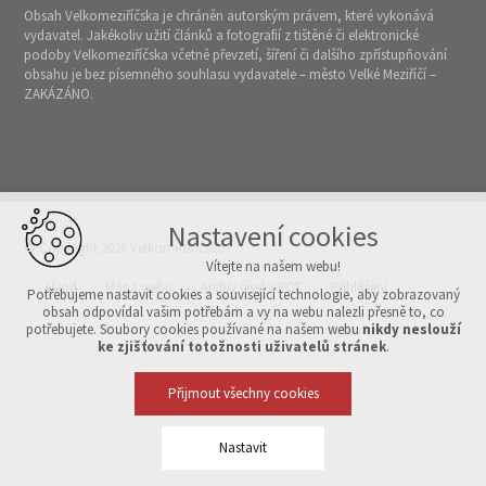
Obsah Velkomeziříčska je chráněn autorským právem, které vykonává
vydavatel. Jakékoliv užití článků a fotografií z tištěné či elektronické
podoby Velkomeziříčska včetně převzetí, šíření či dalšího zpřístupňování
obsahu je bez písemného souhlasu vydavatele – město Velké Meziříčí –
ZAKÁZÁNO.
Nastavení cookies
© Copyright 2026 Velkomeziříčsko
Vítejte na našem webu!
Úvod
Mapa webu
Archiv čísel v PDF
Přihlášení
Potřebujeme nastavit cookies a související technologie, aby zobrazovaný
obsah odpovídal vašim potřebám a vy na webu nalezli přesně to, co
potřebujete. Soubory cookies používané na našem webu
nikdy neslouží
Vytvořeno v xart.cz
ke zjišťování totožnosti uživatelů stránek
.
Přijmout všechny cookies
Nastavit