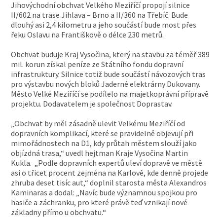
Jihovýchodní obchvat Velkého Meziříčí propojí silnice
II/602 na trase Jihlava – Brno a II/360 na Třebíč. Bude
dlouhý asi 2,4 kilometru a jeho součástí bude most přes
řeku Oslavu na Františkově o délce 230 metrů.
Obchvat buduje Kraj Vysočina, který na stavbu za téměř 389
mil. korun získal peníze ze Státního fondu dopravní
infrastruktury. Silnice totiž bude součástí návozových tras
pro výstavbu nových bloků Jaderné elektrárny Dukovany.
Město Velké Meziříčí se podílelo na majetkoprávní přípravě
projektu. Dodavatelem je společnost Doprastav.
„Obchvat by měl zásadně ulevit Velkému Meziříčí od
dopravních komplikací, které se pravidelně objevují při
mimořádnostech na D1, kdy průtah městem slouží jako
objízdná trasa,“ uvedl hejtman Kraje Vysočina Martin
Kukla. „Podle dopravních expertů uleví dopravě ve městě
asi o třicet procent zejména na Karlově, kde denně projede
zhruba deset tisíc aut,“ doplnil starosta města Alexandros
Kaminaras a dodal: „Navíc bude významnou spojkou pro
hasiče a záchranku, pro které právě teď vznikají nové
základny přímo u obchvatu.“