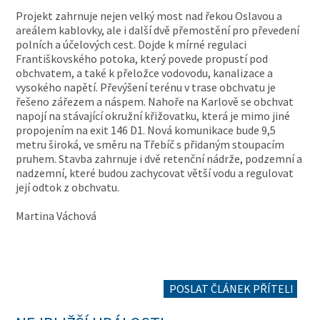
Projekt zahrnuje nejen velký most nad řekou Oslavou a
areálem kablovky, ale i další dvě přemostění pro převedení
polních a účelových cest. Dojde k mírné regulaci
Františkovského potoka, který povede propustí pod
obchvatem, a také k přeložce vodovodu, kanalizace a
vysokého napětí. Převýšení terénu v trase obchvatu je
řešeno zářezem a náspem. Nahoře na Karlově se obchvat
napojí na stávající okružní křižovatku, která je mimo jiné
propojením na exit 146 D1. Nová komunikace bude 9,5
metru široká, ve směru na Třebíč s přidaným stoupacím
pruhem. Stavba zahrnuje i dvě retenční nádrže, podzemní a
nadzemní, které budou zachycovat větší vodu a regulovat
její odtok z obchvatu.
Martina Váchová
POSLAT ČLÁNEK PŘÍTELI