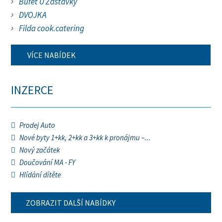
Bufet U Zastávky
DVOJKA
Filda cook.catering
VÍCE NABÍDEK
INZERCE
Prodej Auto
Nové byty 1+kk, 2+kk a 3+kk k pronájmu –...
Nový začátek
Doučování MA - FY
Hlídání dítěte
ZOBRAZIT DALŠÍ NABÍDKY