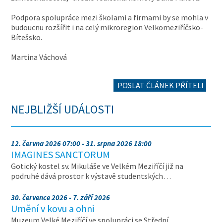
Podpora spolupráce mezi školami a firmami by se mohla v
budoucnu rozšířit i na celý mikroregion Velkomeziříčsko-
Bítešsko.
Martina Váchová
POSLAT ČLÁNEK PŘÍTELI
NEJBLIŽŠÍ UDÁLOSTI
12. června 2026 07:00 - 31. srpna 2026 18:00
IMAGINES SANCTORUM
Gotický kostel sv. Mikuláše ve Velkém Meziříčí již na
podruhé dává prostor k výstavě studentských…
30. července 2026 - 7. září 2026
Umění v kovu a ohni
Muzeum Velké Meziříčí ve spolupráci se Střední