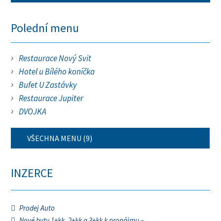
Polední menu
Restaurace Nový Svit
Hotel u Bílého koníčka
Bufet U Zastávky
Restaurace Jupiter
DVOJKA
VŠECHNA MENU (9)
INZERCE
Prodej Auto
Nové byty 1+kk, 2+kk a 3+kk k pronájmu –...