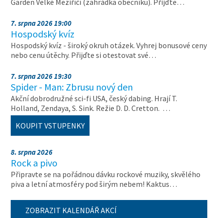
Garden Velké Meziříčí (zahrádka obecníku). Přijďte…
7. srpna 2026 19:00
Hospodský kvíz
Hospodský kvíz - široký okruh otázek. Vyhrej bonusové ceny
nebo cenu útěchy. Přijďte si otestovat své…
7. srpna 2026 19:30
Spider - Man: Zbrusu nový den
Akční dobrodružné sci-fi USA, český dabing. Hrají T.
Holland, Zendaya, S. Sink. Režie D. D. Cretton. …
KOUPIT VSTUPENKY
8. srpna 2026
Rock a pivo
Připravte se na pořádnou dávku rockové muziky, skvělého
piva a letní atmosféry pod širým nebem! Kaktus…
ZOBRAZIT KALENDÁŘ AKCÍ