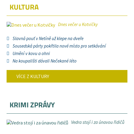
KULTURA
Dnes večer u Kotvičky
Slavná pouť v Netíně už klepe na dveře
Sousedská párty pokřtila nové místo pro setkávání
Umění v kovu a ohni
Na koupališti dávali Nečekané léto
VÍCE Z KULTURY
KRIMI ZPRÁVY
Vedra stojí i za únavou řidičů