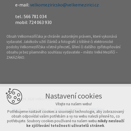
e-mail:
velkomeziricsko@velkemezirici.cz
tel.: 566 781 034
mobil: 724 063 930
Obsah Velkomeziříčska je chráněn autorským právem, které vykonává
vydavatel. Jakékoliv užití článků a fotografií z tištěné či elektronické
podoby Velkomeziříčska včetně převzetí, šíření či dalšího zpřístupňování
obsahu je bez písemného souhlasu vydavatele – město Velké Meziříčí –
ZAKÁZÁNO.
Nastavení cookies
© Copyright 2026 Velkomeziříčsko
Vítejte na našem webu!
Úvod
Mapa webu
Archiv čísel v PDF
Přihlášení
Potřebujeme nastavit cookies a související technologie, aby zobrazovaný
obsah odpovídal vašim potřebám a vy na webu nalezli přesně to, co
potřebujete. Soubory cookies používané na našem webu
nikdy neslouží
Vytvořeno v xart.cz
ke zjišťování totožnosti uživatelů stránek
.