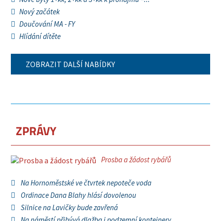
Nový začátek
Doučování MA - FY
Hlídání dítěte
ZOBRAZIT DALŠÍ NABÍDKY
ZPRÁVY
Prosba a žádost rybářů
Na Hornoměstské ve čtvrtek nepoteče voda
Ordinace Dana Blahy hlásí dovolenou
Silnice na Lavičky bude zavřená
Na náměstí přibývá dlažba i podzemní kontejnery