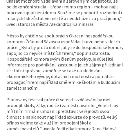
ukázat možnosti vzdělávání a zároveň jim dát jistotu, že
po dokončení studia – třeba i mimo region – mohou najít
pracovní uplatnění doma. Snažíme se podpořit rozhodnutí
mladých lidí zůstat ve městě a neodcházet za prací jinam,“
uvedl starosta města Alexandros Kaminaras.
Město by chtělo ve spolupráci s Okresní hospodářskou
komorou Žďár nad Sázavou uspořádat burzu nebo veletrh
práce. „Bylo by proto dobré, aby se do hospodářské komory
zapojilo co nejvíce místních firem,“ doplnil starosta.
Hospodářská komora svým členům poskytuje důležité
informace pro podnikání, zastupuje jejich zájmy při jednání
se státní správou, zaměřuje se také na sledování
ekonomického vývoje, dotačních možností a pomáhá s
propagací firem například směrem ke školám a budoucím
zaměstnancům.
Plánovaný festival práce či veletrh vzdělávání by měl
propojit školy, žáky, rodiče i zaměstnavatele. „Veletrh by
místním firmám umožnil představit veřejnosti svou
činnost a nabídnout například exkurze do provozů. Velký
přínos vidíme také v užším propojení škol a
zaměstnavatelů,“ uvedla ředitelka komory Dana Fialová.