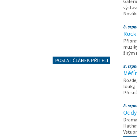
Galeri
výstav
Nováko
8. srp
Rock 
Připra
muziky
širým
POSLAT ČLÁNEK PŘÍTELI
8. srp
Měřín
Rozdej
louky,
Přesn
8. srp
Oddys
Drama 
Hathaw
Vstupn