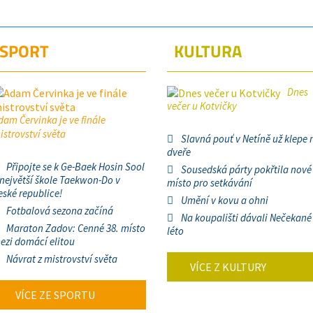
SPORT
KULTURA
Dnes
večer u Kotvičky
dam Červinka je ve finále
istrovství světa
Slavná pouť v Netíně už klepe 
dveře
Připojte se k Ge-Baek Hosin Sool
Sousedská párty pokřtila nové
 největší škole Taekwon-Do v
místo pro setkávání
eské republice!
Umění v kovu a ohni
Fotbalová sezona začíná
Na koupališti dávali Nečekané
Maraton Zadov: Cenné 38. místo
léto
ezi domácí elitou
Návrat z mistrovství světa
VÍCE Z KULTURY
VÍCE ZE SPORTU