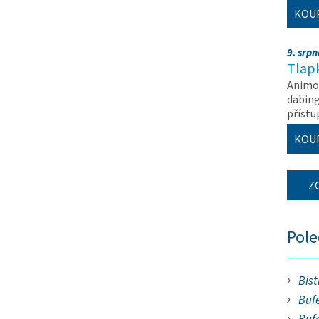
KOU
9. srp
Tlapk
Animov
dabing
příst
KOU
Z
Pol
Bist
Bufe