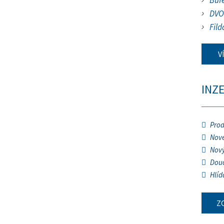
Buf
DVO
Fild
V
INZ
Prod
Nové
Nový
Douč
Hlíd
Z