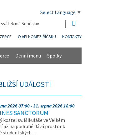
Select Language
▼
| svátek má Soběslav
NZERCE
O VELKOMEZIŘÍČSKU
KONTAKTY
erce
Denní menu
Spolky
BLIŽŠÍ UDÁLOSTI
rvna 2026 07:00 - 31. srpna 2026 18:00
INES SANCTORUM
ý kostel sv. Mikuláše ve Velkém
čí již na podruhé dává prostor k
vě studentských…