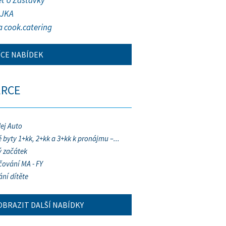
et U Zastávky
JKA
a cook.catering
ÍCE NABÍDEK
ERCE
ej Auto
 byty 1+kk, 2+kk a 3+kk k pronájmu –...
 začátek
ování MA - FY
ání dítěte
OBRAZIT DALŠÍ NABÍDKY