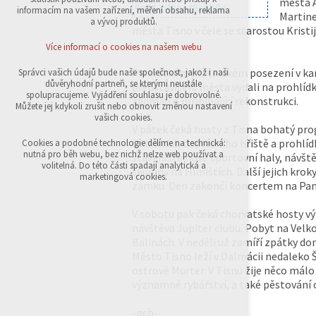
města 
přihlášení, volby jazyka, apod.
informacím na vašem zařízení, měření obsahu, reklama
Martin
a vývoj produktů.
města Tisno v čele se starostou Kris
Volitelná cookies
analytická pro anonymizované vyhodnocení
Více informací o cookies na našem webu
návštěvnosti
marketingová cookies (Google,Sklik)
Po krátkém přátelském posezení v kan
Správci vašich údajů bude naše společnost, jakož i naši
důvěryhodní partneři, se kterými neustále
představitelů města vydali na prohlídk
Více informací o cookies na našem webu
spolupracujeme. Vyjádření souhlasu je dobrovolné.
zajímali o probíhající rekonstrukci.
Můžete jej kdykoli zrušit nebo obnovit změnou nastavení
vašich cookies.
V pátek čeká hosty z Tisna bohatý pro
Přijmout všechny cookies
Oslavická, dopravního hřiště a prohlí
Cookies a podobné technologie dělíme na technická:
nutná pro běh webu, bez nichž nelze web používat a
staveniště nové sportovní haly, návšt
volitelná. Do této části spadají analytická a
skupiny na Hliništích. Další jejich krok
Odmítnout vše
marketingová cookies.
zámku. Den zakončí koncertem na Pan
V sobotu pak čeká chorvatské hosty výl
návštěva Jupiter clubu. Pobyt na Vel
Balinách. V neděli už zamíří zpátky d
Město Tisno leží v Dalmácii nedaleko Ši
ostrově Murter. V Tisnu žije něco málo 
významné rybářství, a také pěstování o
-pch-