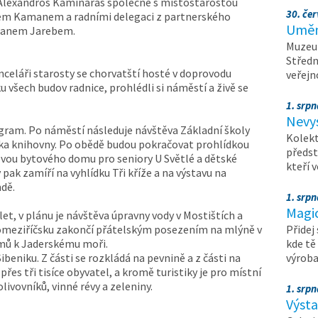
Alexandros Kaminaras společně s místostarostou
30. čer
em Kamanem a radními delegaci z partnerského
Umění
tijanem Jarebem.
Muzeum
Středn
celáři starosty se chorvatští hosté v doprovodu
veřejn
u všech budov radnice, prohlédli si náměstí a živě se
1. srpn
Nevy
gram. Po náměstí následuje návštěva Základní školy
Kolekt
dka knihovny. Po obědě budou pokračovat prohlídkou
předst
ěvou bytového domu pro seniory U Světlé a dětské
kteří 
y pak zamíří na vyhlídku Tři kříže a na výstavu na
dě.
1. srpn
Magi
et, v plánu je návštěva úpravny vody v Mostištích a
komeziříčsku zakončí přátelským posezením na mlýně v
Přidej
omů k Jaderskému moři.
kde tě
beniku. Z části se rozkládá na pevnině a z části na
výrob
přes tři tisíce obyvatel, a kromě turistiky je pro místní
livovníků, vinné révy a zeleniny.
1. srpn
Výst