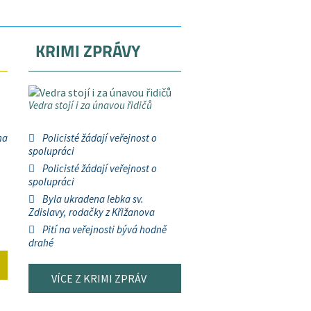
KRIMI ZPRÁVY
Vedra stojí i za únavou řidičů
na
Policisté žádají veřejnost o
spolupráci
Policisté žádají veřejnost o
spolupráci
Byla ukradena lebka sv.
Zdislavy, rodačky z Křižanova
Pití na veřejnosti bývá hodně
drahé
VÍCE Z KRIMI ZPRÁV