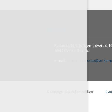
REDAKCE
Radnická 29/1 (přízemí, dveře č. 1
594 13 Velké Meziříčí
e-mail:
velkomeziricsko@velkemez
© Copyright 2026 Velkomeziříčsko
Úvo