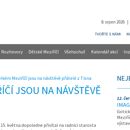
8. srpen 2026 
TVOŘTE S NÁMI
I
Rozhovory
Dětské Meziříčí
Všehochuť
Kalendář akcí
Inz
NEJ
elkém Meziříčí jsou na návštěvě přátelé z Tisna
ÍČÍ JSOU NA NÁVŠTĚVĚ
12. če
IMAG
Gotick
Meziří
výsta
 15. května dopoledne přivítal na radnici starosta