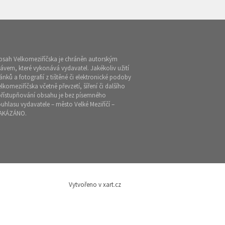
bsah Velkomeziříčska je chráněn autorským
ávem, které vykonává vydavatel. Jakékoliv užití
ánků a fotografií z tištěné či elektronické podoby
lkomeziříčska včetně převzetí, šíření či dalšího
přístupňování obsahu je bez písemného
uhlasu vydavatele – město Velké Meziříčí –
AKÁZÁNO.
Vytvořeno v xart.cz