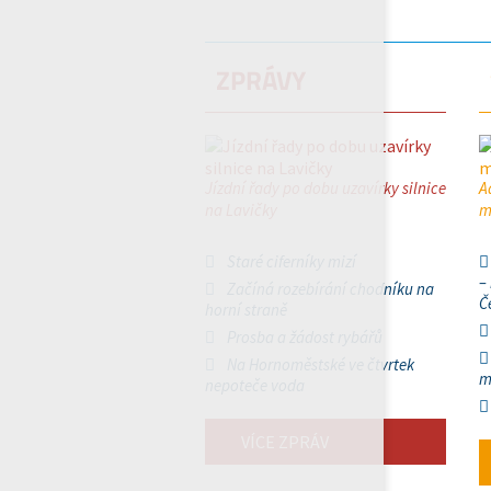
ZPRÁVY
Jízdní řady po dobu uzavírky silnice
A
na Lavičky
m
Staré ciferníky mizí
–
Začíná rozebírání chodníku na
Č
horní straně
Prosba a žádost rybářů
Na Hornoměstské ve čtvrtek
m
nepoteče voda
VÍCE ZPRÁV