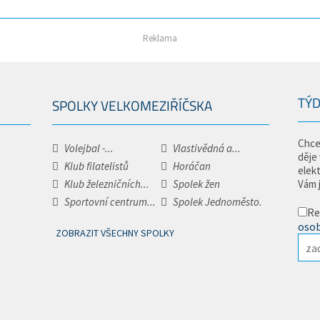
Reklama
TÝD
SPOLKY VELKOMEZIŘÍČSKA
Chce
Volejbal -...
Vlastivědná a...
děje
Klub filatelistů
Horáčan
elek
Klub železničních...
Spolek žen
Vám 
Sportovní centrum...
Spolek Jednoměsto.
Re
osob
ZOBRAZIT VŠECHNY SPOLKY