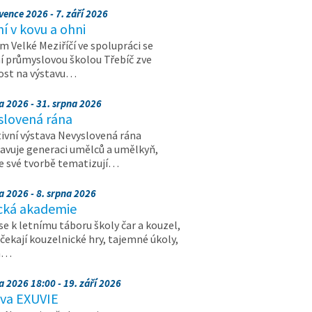
vence 2026 - 7. září 2026
 v kovu a ohni
 Velké Meziříčí ve spolupráci se
í průmyslovou školou Třebíč zve
ost na výstavu…
a 2026 - 31. srpna 2026
slovená rána
ivní výstava Nevyslovená rána
avuje generaci umělců a umělkyň,
ve své tvorbě tematizují…
a 2026 - 8. srpna 2026
cká akademie
 se k letnímu táboru školy čar a kouzel,
 čekají kouzelnické hry, tajemné úkoly,
a…
a 2026 18:00 - 19. září 2026
ava EXUVIE