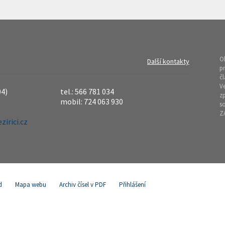
O
Další kontakty
pr
čl
Ve
04)
tel.: 566 781 034
z
mobil: 724 063 930
so
Z
irici.cz
d
Mapa webu
Archiv čísel v PDF
Přihlášení