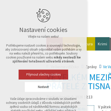
Nastavení cookies
Vítejte na našem webu!
Zprávy
Sport
Kultura
Krimi
Potřebujeme nastavit cookies a související technologie,
aby zobrazovaný obsah odpovídal vašim potřebám a vy
na webu nalezli přesně to, co potřebujete. Soubory
cookies používané na našem webu
nikdy neslouží ke
zjišťování totožnosti uživatelů stránek
.
Velkomeziříčsko
Zprávy
Ve V
VE VELKÉM MEZIŘ
Přijmout všechny cookies
PŘÁTELÉ Z TISNA
Nastavit
Zveřejněno 15. 5. 2026 12:13
Vaše údaje zpracováváme v souladu se zásadami
Technická cookies
ochrany osobních údajů z důvodu následujících potřeb:
nutná pro provozování webu
V pátek
zpětná vazba od návštěvníků formou analytických
udržení kontextu stránek (session): případná
statistik používání webu, ukládání nebo přístup k