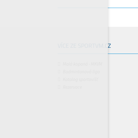
VÍCE ZE SPORTVM.CZ
Malá kopaná - MKVM
Badmintonová liga
Katalog sportovišť
Rezervace