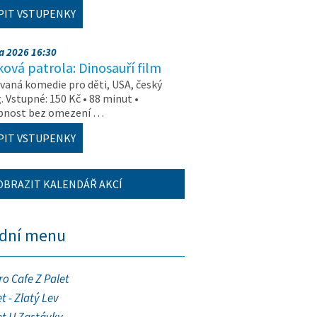
PIT VSTUPENKY
na 2026 16:30
ová patrola: Dinosauří film
aná komedie pro děti, USA, český
. Vstupné: 150 Kč • 88 minut •
upnost bez omezení …
PIT VSTUPENKY
OBRAZIT KALENDÁŘ AKCÍ
ední menu
ro Cafe Z Palet
t - Zlatý Lev