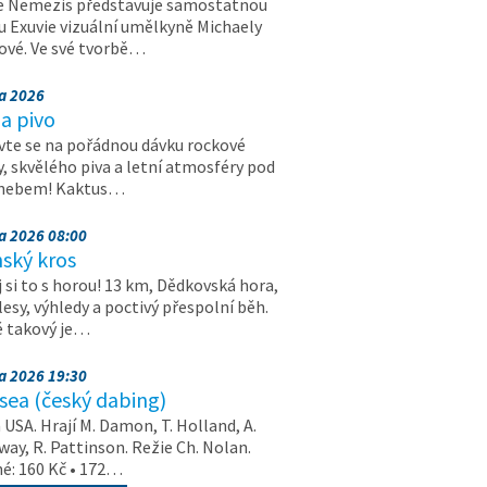
e Nemezis představuje samostatnou
u Exuvie vizuální umělkyně Michaely
vé. Ve své tvorbě…
na 2026
a pivo
vte se na pořádnou dávku rockové
, skvělého piva a letní atmosféry pod
 nebem! Kaktus…
na 2026 08:00
ský kros
 si to s horou! 13 km, Dědkovská hora,
 lesy, výhledy a poctivý přespolní běh.
ě takový je…
na 2026 19:30
ea (český dabing)
USA. Hrají M. Damon, T. Holland, A.
ay, R. Pattinson. Režie Ch. Nolan.
é: 160 Kč • 172…