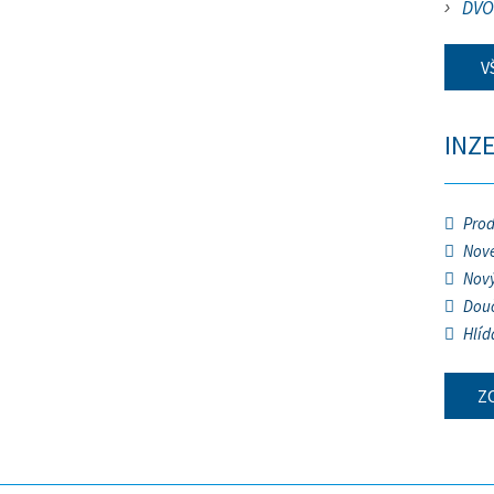
DVO
V
INZ
Prod
Nové
Nový
Douč
Hlíd
Z