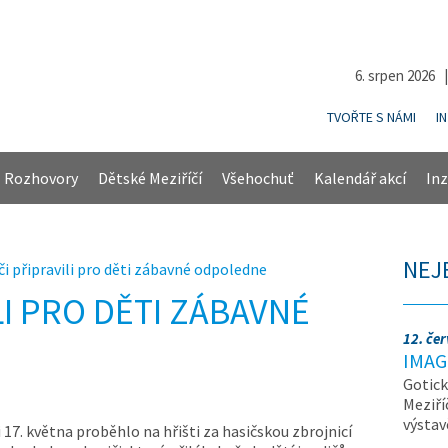
6. srpen 2026 
TVOŘTE S NÁMI
I
Rozhovory
Dětské Meziříčí
Všehochuť
Kalendář akcí
Inz
NEJ
či připravili pro děti zábavné odpoledne
LI PRO DĚTI ZÁBAVNÉ
12. če
IMAG
Gotick
Meziří
výsta
i 17. května proběhlo na hřišti za hasičskou zbrojnicí