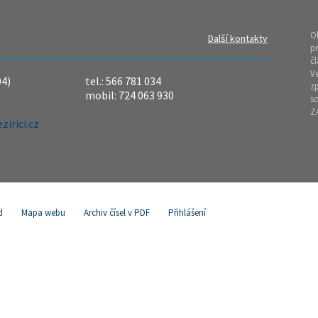
O
Další kontakty
pr
čl
Ve
04)
tel.: 566 781 034
z
mobil: 724 063 930
so
Z
irici.cz
d
Mapa webu
Archiv čísel v PDF
Přihlášení