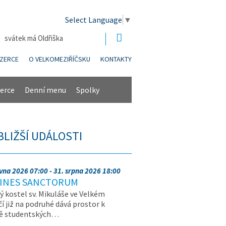
Select Language
▼
| svátek má Oldřiška
NZERCE
O VELKOMEZIŘÍČSKU
KONTAKTY
erce
Denní menu
Spolky
BLIŽŠÍ UDÁLOSTI
rvna 2026 07:00 - 31. srpna 2026 18:00
INES SANCTORUM
ý kostel sv. Mikuláše ve Velkém
čí již na podruhé dává prostor k
vě studentských…