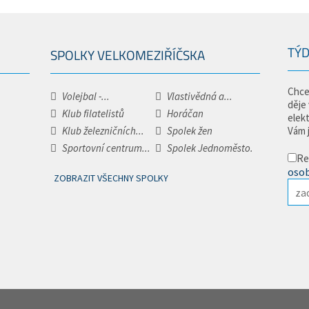
TÝD
SPOLKY VELKOMEZIŘÍČSKA
Chce
Volejbal -...
Vlastivědná a...
děje
Klub filatelistů
Horáčan
elek
Klub železničních...
Spolek žen
Vám 
Sportovní centrum...
Spolek Jednoměsto.
Re
osob
ZOBRAZIT VŠECHNY SPOLKY