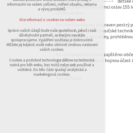
dětské o
přihlášení, volby jazyka, apod.
informacím na vašem zařízení, měření obsahu, reklama
Akce se uskutečnila v rámci oslav 155 le
a vývoj produktů.
oblíbené akce.
Volitelná cookies
analytická pro anonymizované vyhodnocení
Více informací o cookies na našem webu
návštěvnosti
Pro návštěvníky byl připraven pestrý p
marketingová cookies (Google,Sklik)
vzbudila také výstava hasičské technik
Správci vašich údajů bude naše společnost, jakož i naši
důvěryhodní partneři, se kterými neustále
vyzkoušet různé disciplíny, prohlédnout
Více informací o cookies na našem webu
spolupracujeme. Vyjádření souhlasu je dobrovolné.
hasičů.
Můžete jej kdykoli zrušit nebo obnovit změnou nastavení
vašich cookies.
Po celé odpoledne bylo zajištěno občer
Přijmout všechny cookies
organizátoři byli rádi za hojnou účast
Cookies a podobné technologie dělíme na technická:
nutná pro běh webu, bez nichž nelze web používat a
provázela.
volitelná. Do této části spadají analytická a
Odmítnout vše
marketingová cookies.
Tomáš Adam