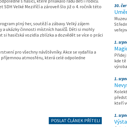
dpoledne s hasiči, které přilákalo řadu dětí i rodičů.
30. čer
t SDH Velké Meziříčí a zároveň šlo již o 4. ročník této
Umění
Muzeum
rogram plný her, soutěží a zábavy. Velký zájem
Středn
y a ukázky činnosti místních hasičů. Děti si mohly
veřejn
 si hasičská vozidla zblízka a dozvědět se více o práci
1. srpn
Magi
stvení pro všechny návštěvníky. Akce se vydařila a
Přidej
 i příjemnou atmosféru, která celé odpoledne
kde tě
výrob
1. srpn
Nevy
Kolekt
předst
kteří 
1. srpn
POSLAT ČLÁNEK PŘÍTELI
Výst