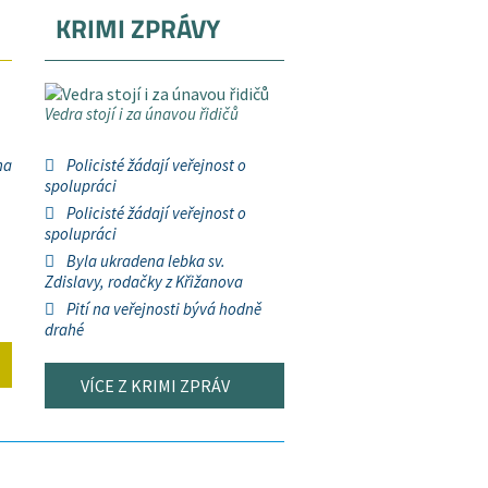
KRIMI ZPRÁVY
Vedra stojí i za únavou řidičů
na
Policisté žádají veřejnost o
spolupráci
Policisté žádají veřejnost o
spolupráci
Byla ukradena lebka sv.
Zdislavy, rodačky z Křižanova
Pití na veřejnosti bývá hodně
drahé
VÍCE Z KRIMI ZPRÁV