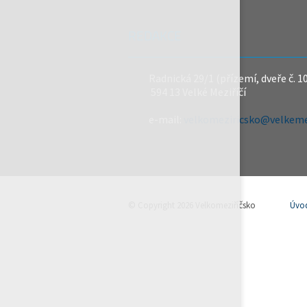
REDAKCE
Radnická 29/1 (přízemí, dveře č. 1
594 13 Velké Meziříčí
e-mail:
velkomeziricsko@velkemez
© Copyright 2026 Velkomeziříčsko
Úvo