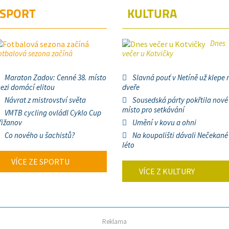
SPORT
KULTURA
Dnes
otbalová sezona začíná
večer u Kotvičky
Maraton Zadov: Cenné 38. místo
Slavná pouť v Netíně už klepe 
ezi domácí elitou
dveře
Návrat z mistrovství světa
Sousedská párty pokřtila nové
místo pro setkávání
VMTB cycling ovládl Cyklo Cup
řižanov
Umění v kovu a ohni
Co nového u šachistů?
Na koupališti dávali Nečekané
léto
VÍCE ZE SPORTU
VÍCE Z KULTURY
Reklama