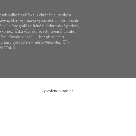
bsah Velkomeziříčska je chráněn autorským
ávem, které vykonává vydavatel. Jakékoliv užití
ánků a fotografií z tištěné či elektronické podoby
lkomeziříčska včetně převzetí, šíření či dalšího
přístupňování obsahu je bez písemného
uhlasu vydavatele – město Velké Meziříčí –
AKÁZÁNO.
Vytvořeno v xart.cz