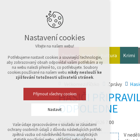
Nastavení cookies
Vítejte na našem webu!
Zprávy
Sport
Kultura
Krimi
Potřebujeme nastavit cookies a související technologie,
aby zobrazovaný obsah odpovídal vašim potřebám a vy
na webu nalezli přesně to, co potřebujete. Soubory
cookies používané na našem webu
nikdy neslouží ke
zjišťování totožnosti uživatelů stránek
.
Velkomeziříčsko
Zprávy
Hasi
HASIČI PŘIPRAVI
Přijmout všechny cookies
ODPOLEDNE
Nastavit
Zveřejněno 19. 5. 2026 7:00
Vaše údaje zpracováváme v souladu se zásadami
Technická cookies
ochrany osobních údajů z důvodu následujících potřeb:
nutná pro provozování webu
V neděl
zpětná vazba od návštěvníků formou analytických
udržení kontextu stránek (session): případná
statistik používání webu, ukládání nebo přístup k