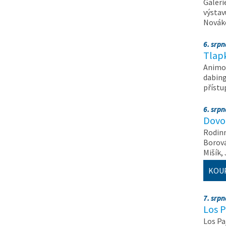
Galeri
výstav
Nováko
6. srp
Tlapk
Animov
dabing
příst
6. srp
Dovol
Rodinn
Borová,
Mišík,
KOU
7. srp
Los P
Los Pa