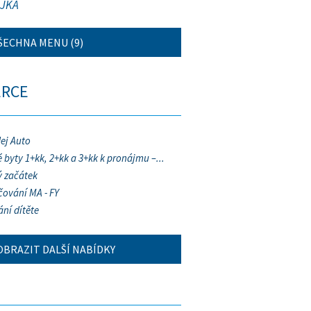
JKA
ŠECHNA MENU (9)
ERCE
ej Auto
 byty 1+kk, 2+kk a 3+kk k pronájmu –...
 začátek
ování MA - FY
ání dítěte
OBRAZIT DALŠÍ NABÍDKY