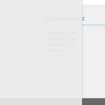
VÍCE ZE SPORTVM.CZ
Malá kopaná - MKVM
Badmintonová liga
Katalog sportovišť
Rezervace