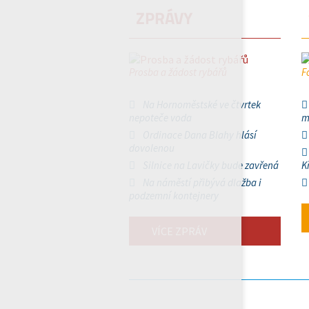
ZPRÁVY
Prosba a žádost rybářů
F
Na Hornoměstské ve čtvrtek
nepoteče voda
m
Ordinace Dana Blahy hlásí
dovolenou
Silnice na Lavičky bude zavřená
K
Na náměstí přibývá dlažba i
podzemní kontejnery
VÍCE ZPRÁV