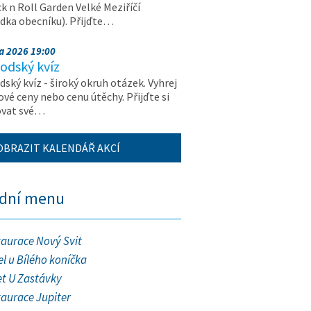
k n Roll Garden Velké Meziříčí
dka obecníku). Přijďte…
na 2026 19:00
odský kvíz
ský kvíz - široký okruh otázek. Vyhrej
vé ceny nebo cenu útěchy. Přijďte si
ovat své…
OBRAZIT KALENDÁŘ AKCÍ
ední menu
taurace Nový Svit
l u Bílého koníčka
et U Zastávky
taurace Jupiter