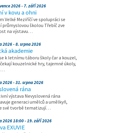
vence 2026 - 7. září 2026
 v kovu a ohni
 Velké Meziříčí ve spolupráci se
í průmyslovou školou Třebíč zve
ost na výstavu…
a 2026 - 8. srpna 2026
cká akademie
 se k letnímu táboru školy čar a kouzel,
 čekají kouzelnické hry, tajemné úkoly,
a…
a 2026 - 31. srpna 2026
slovená rána
ivní výstava Nevyslovená rána
avuje generaci umělců a umělkyň,
ve své tvorbě tematizují…
a 2026 18:00 - 19. září 2026
ava EXUVIE