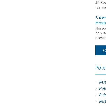
JP Roc
(zahrá
7. srp
Hosp
Hospod
bonuso
otest
Z
Pol
Res
Hote
Buf
Res