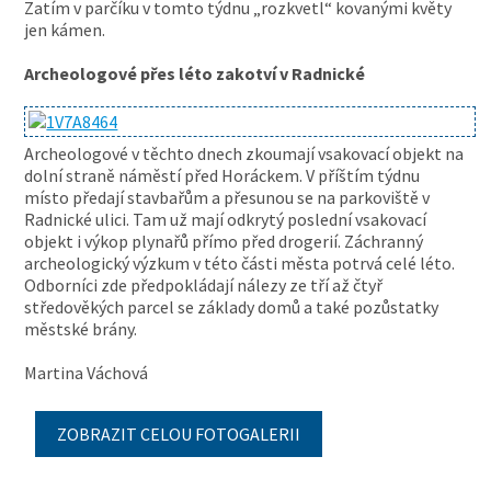
Zatím v parčíku v tomto týdnu „rozkvetl“ kovanými květy
jen kámen.
Archeologové přes léto zakotví v Radnické
Archeologové v těchto dnech zkoumají vsakovací objekt na
dolní straně náměstí před Horáckem. V příštím týdnu
místo předají stavbařům a přesunou se na parkoviště v
Radnické ulici. Tam už mají odkrytý poslední vsakovací
objekt i výkop plynařů přímo před drogerií. Záchranný
archeologický výzkum v této části města potrvá celé léto.
Odborníci zde předpokládají nálezy ze tří až čtyř
středověkých parcel se základy domů a také pozůstatky
městské brány.
Martina Váchová
ZOBRAZIT CELOU FOTOGALERII