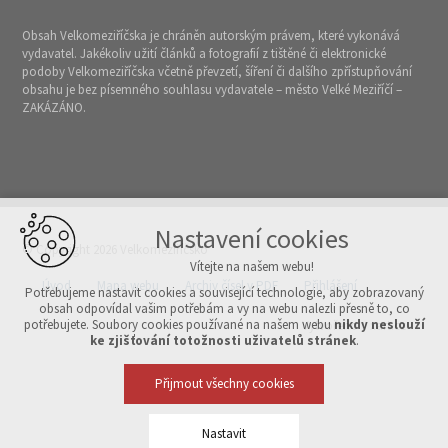
Obsah Velkomeziříčska je chráněn autorským právem, které vykonává
vydavatel. Jakékoliv užití článků a fotografií z tištěné či elektronické
podoby Velkomeziříčska včetně převzetí, šíření či dalšího zpřístupňování
obsahu je bez písemného souhlasu vydavatele – město Velké Meziříčí –
ZAKÁZÁNO.
Nastavení cookies
© Copyright 2026 Velkomeziříčsko
Vítejte na našem webu!
Úvod
Mapa webu
Archiv čísel v PDF
Přihlášení
Potřebujeme nastavit cookies a související technologie, aby zobrazovaný
obsah odpovídal vašim potřebám a vy na webu nalezli přesně to, co
potřebujete. Soubory cookies používané na našem webu
nikdy neslouží
Vytvořeno v xart.cz
ke zjišťování totožnosti uživatelů stránek
.
Přijmout všechny cookies
Nastavit