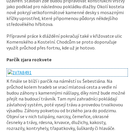
uzavřen. Stavbaři zde budou připravovat konstrukční vrstvy
jako podklad pro následnou pokládku dlažby. Okolí kostela
nově pokryjí velkoformátové kamenné desky s mosaznými
křížky uprostřed, které připomenou půdorys někdejšího
středověkého hřbitova.
Přípravné práce k dláždění pokračují také v křižovatce ulic
Komenského a Kostelní. Chodcům se proto doporučuje
využít průchod přes fortnu, kde už je hotovo.
Parčík zjara rozkvete
K finále se blíží i parčík na náměstí sv. Šebestiána. Na
průchod kolem hradeb se vrací mlatová cesta a vedle ní
budou záhony s kamennými nášlapy, díky nimž bude možné
přejít na budoucí trávník. Tam nyní zahradníci pokládají
závlahový systém, poté vysejí trávu a provedou trvalkovou
výsadbu. Záhony pokvetou od brzkého jara do podzimu.
Objeví se v nich tulipány, narcisy, čemeřice, okrasné
česneky a trávy, rdesna, krvavce, dlužichy, kakosty,
rozrazily, kontryhely, třapatkovky, šuškardy či hlaváče.