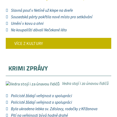
Slavná pouť v Netíně už klepe na dveře
Sousedská párty pokřtila nové místo pro setkávání
Umění v kovu a ohni
Na koupališti dávali Nečekané léto
VÍCE Z KULTURY
KRIMI ZPRÁVY
Vedra stojí i za únavou řidičů
Policisté žádají veřejnost o spolupráci
Policisté žádají veřejnost o spolupráci
Byla ukradena lebka sv. Zdislavy, rodačky z Křižanova
Pití na veřejnosti bývá hodně drahé