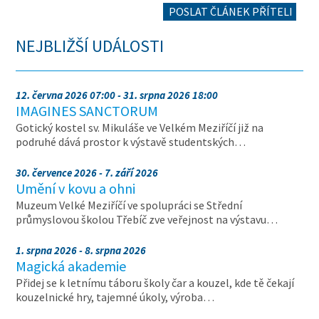
POSLAT ČLÁNEK PŘÍTELI
NEJBLIŽŠÍ UDÁLOSTI
12. června 2026 07:00 - 31. srpna 2026 18:00
IMAGINES SANCTORUM
Gotický kostel sv. Mikuláše ve Velkém Meziříčí již na
podruhé dává prostor k výstavě studentských…
30. července 2026 - 7. září 2026
Umění v kovu a ohni
Muzeum Velké Meziříčí ve spolupráci se Střední
průmyslovou školou Třebíč zve veřejnost na výstavu…
1. srpna 2026 - 8. srpna 2026
Magická akademie
Přidej se k letnímu táboru školy čar a kouzel, kde tě čekají
kouzelnické hry, tajemné úkoly, výroba…