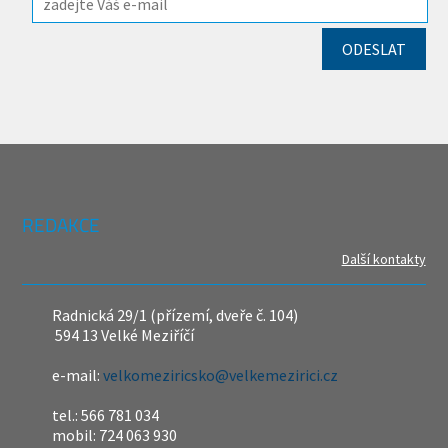
REDAKCE
Další kontakty
Radnická 29/1 (přízemí, dveře č. 104)
594 13 Velké Meziříčí
e-mail:
velkomeziricsko@velkemezirici.cz
tel.: 566 781 034
mobil: 724 063 930