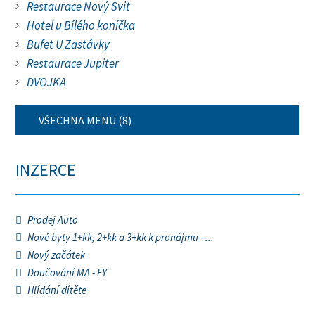
Restaurace Nový Svit
Hotel u Bílého koníčka
Bufet U Zastávky
Restaurace Jupiter
DVOJKA
VŠECHNA MENU (8)
INZERCE
Prodej Auto
Nové byty 1+kk, 2+kk a 3+kk k pronájmu –...
Nový začátek
Doučování MA - FY
Hlídání dítěte