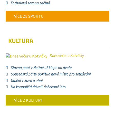
Fotbalová sezona začíná
VÍCE ZE SPORTU
KULTURA
Dnes večer u Kotvičky
Slavná pouť v Netíně už klepe na dveře
Sousedská párty pokřtila nové místo pro setkávání
Umění v kovu a ohni
Na koupališti dávali Nečekané léto
VÍCE Z KULTURY