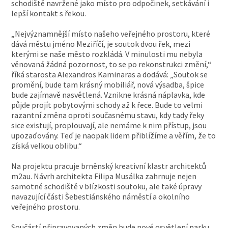
schodiště navržené jako místo pro odpočinek, setkávání i
lepší kontakt s řekou.
„Nejvýznamnější místo našeho veřejného prostoru, které
dává městu jméno Meziříčí, je soutok dvou řek, mezi
kterými se naše město rozkládá. V minulosti mu nebyla
věnovaná žádná pozornost, to se po rekonstrukci změní,“
říká starosta Alexandros Kaminaras a dodává: „Soutok se
promění, bude tam krásný mobiliář, nová výsadba, špice
bude zajímavě nasvětlená. Vznikne krásná náplavka, kde
půjde projít pobytovými schody až k řece. Bude to velmi
razantní změna oproti současnému stavu, kdy tady řeky
sice existují, proplouvají, ale nemáme k nim přístup, jsou
upozaďovány. Teď je naopak lidem přiblížíme a věřím, že to
získá velkou oblibu.“
Na projektu pracuje brněnský kreativní klastr architektů
m2au. Návrh architekta Filipa Musálka zahrnuje nejen
samotné schodiště v blízkosti soutoku, ale také úpravy
navazující části Šebestiánského náměstí a okolního
veřejného prostoru.
Součástí připravovaných změn bude nové osvětlení parku,