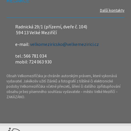
REDAKCE
Další kontakty
Radnická 29/1 (přízemí, dveře č. 104)
594 13 Velké Meziříčí
e-mail:
velkomeziricsko@velkemezirici.cz
tel.: 566 781 034
mobil: 724 063 930
Obsah Velkomeziříčska je chráněn autorským právem, které vykonává
vydavatel. Jakékoliv užití článků a fotografií z tištěné či elektronické
podoby Velkomeziříčska včetně převzetí, šíření či dalšího zpřístupňování
obsahu je bez písemného souhlasu vydavatele – město Velké Meziříčí –
ZAKÁZÁNO.