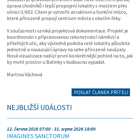
úprava chodníků i lepší propojení lokality s mostem přes
silnici II/602. Cílem je vytvořit atraktivní a funkční místo,
které přirozeně propojí centrum města s okolím řeky.
V současnosti vzniká projektová dokumentace. Projekt je
koordinován s připravovanou rekonstrukcí náměstí a
přilehlých ulic, aby výsledná podoba celé lokality působila
jednotně a navazující úpravy na sebe přirozeně navázaly.
Nová vizualizace nabízí první konkrétnější pohled na to, jak
by mohl prostor u Balinky v budoucnu vypadat.
Martina Váchová
POSLAT ČLÁNEK PŘÍTELI
NEJBLIŽŠÍ UDÁLOSTI
12. června 2026 07:00 - 31. srpna 2026 18:00
IMAGINES SANCTORUM