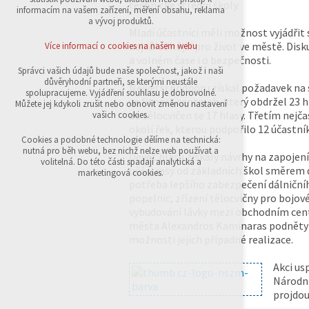
technické střední školy.
přihlášení, volby jazyka, apod.
informacím na vašem zařízení, měření obsahu, reklama
a vývoj produktů.
Volitelná cookies
Mladí účastníci měli možnost vyjádřit
analytická pro anonymizované vyhodnocení
nejdůležitější pro život ve městě. Disk
Více informací o cookies na našem webu
návštěvnosti
a volném čase i o bezpečnosti.
marketingová cookies (Google,Sklik)
Správci vašich údajů bude naše společnost, jakož i naši
důvěryhodní partneři, se kterými neustále
Největší podporu získal požadavek na s
Více informací o cookies na našem webu
spolupracujeme. Vyjádření souhlasu je dobrovolné.
ve fitness centrech, který obdržel 23 
Můžete jej kdykoli zrušit nebo obnovit změnou nastavení
do tělocvičen se 17 hlasy. Třetím nej
vašich cookies.
okolí řek, kterou podpořilo 12 účastní
Přijmout všechny cookies
Cookies a podobné technologie dělíme na technická:
nutná pro běh webu, bez nichž nelze web používat a
Devět hlasů získaly návrhy na zapojení
volitelná. Do této části spadají analytická a
pěší trasy od základních škol směrem 
Odmítnout vše
marketingová cookies.
potřeba lepšího zabezpečení dálniční
popelnic, zřízení tělocvičny pro bojo
vybudování lávky mezi obchodním cen
města Alexandros Kaminaras podněty ž
možnosti jejich případné realizace.
Akci us
Národní
projdou