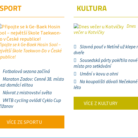
SPORT
KULTURA
Dnes
večer u Kotvičky
řipojte se k Ge-Baek Hosin Sool –
Slavná pouť v Netíně už klepe 
ejvětší škole Taekwon-Do v České
dveře
epublice!
Sousedská párty pokřtila nové
místo pro setkávání
Fotbalová sezona začíná
Umění v kovu a ohni
Maraton Zadov: Cenné 38. místo
Na koupališti dávali Nečekané
ezi domácí elitou
léto
Návrat z mistrovství světa
VMTB cycling ovládl Cyklo Cup
VÍCE Z KULTURY
řižanov
VÍCE ZE SPORTU