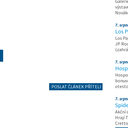
Galeri
výstav
Nováko
7. srp
Los P
Los Pa
JP Roc
(zahrá
7. srp
Hosp
Hospod
bonuso
otest
POSLAT ČLÁNEK PŘÍTELI
7. srp
Spide
Akční 
Hrají T
Crett