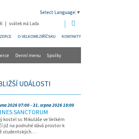
Select Language
▼
26 | svátek má Lada
NZERCE
O VELKOMEZIŘÍČSKU
KONTAKTY
erce
Denní menu
Spolky
BLIŽŠÍ UDÁLOSTI
rvna 2026 07:00 - 31. srpna 2026 18:00
INES SANCTORUM
ý kostel sv. Mikuláše ve Velkém
čí již na podruhé dává prostor k
vě studentských…