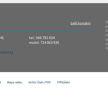
O
Další kontakty
pr
čl
Ve
04)
tel.: 566 781 034
z
mobil: 724 063 930
so
Z
irici.cz
d
Mapa webu
Archiv čísel v PDF
Přihlášení