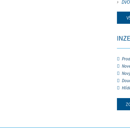
DVO
V
INZ
Prod
Nové
Nový
Douč
Hlíd
Z