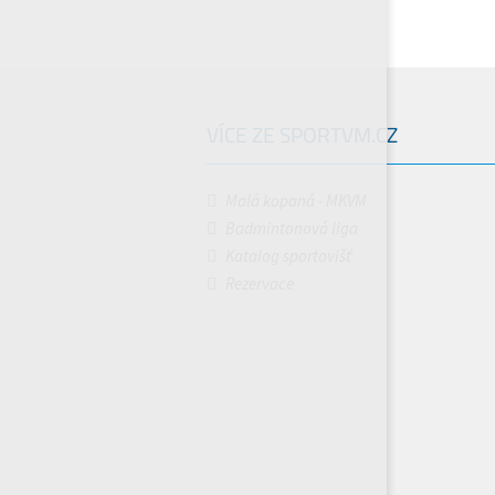
VÍCE ZE SPORTVM.CZ
Malá kopaná - MKVM
Badmintonová liga
Katalog sportovišť
Rezervace