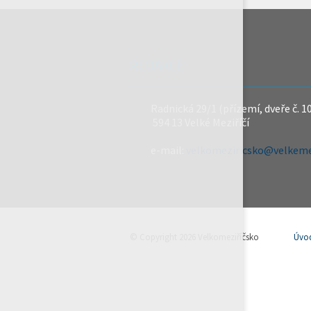
REDAKCE
Radnická 29/1 (přízemí, dveře č. 1
594 13 Velké Meziříčí
e-mail:
velkomeziricsko@velkemez
© Copyright 2026 Velkomeziříčsko
Úvo