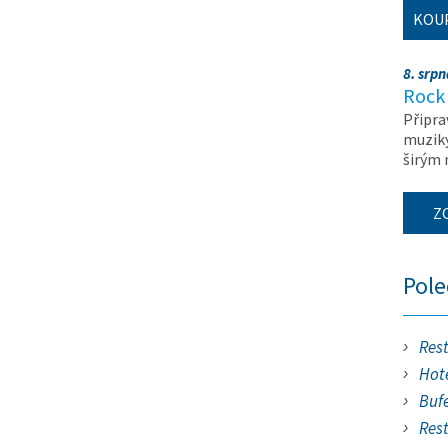
KOU
8. srp
Rock 
Připra
muziky
širým
Z
Pol
Res
Hote
Buf
Res