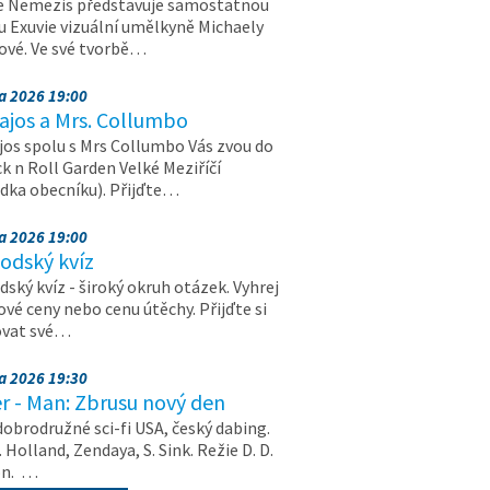
e Nemezis představuje samostatnou
u Exuvie vizuální umělkyně Michaely
vé. Ve své tvorbě…
na 2026 19:00
ajos a Mrs. Collumbo
jos spolu s Mrs Collumbo Vás zvou do
k n Roll Garden Velké Meziříčí
dka obecníku). Přijďte…
na 2026 19:00
odský kvíz
ský kvíz - široký okruh otázek. Vyhrej
vé ceny nebo cenu útěchy. Přijďte si
ovat své…
na 2026 19:30
r - Man: Zbrusu nový den
dobrodružné sci-fi USA, český dabing.
. Holland, Zendaya, S. Sink. Režie D. D.
on. …