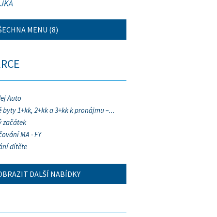
JKA
ŠECHNA MENU (8)
ERCE
ej Auto
 byty 1+kk, 2+kk a 3+kk k pronájmu –...
 začátek
ování MA - FY
ání dítěte
OBRAZIT DALŠÍ NABÍDKY