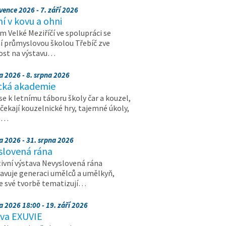
vence 2026 - 7. září 2026
 v kovu a ohni
 Velké Meziříčí ve spolupráci se
í průmyslovou školou Třebíč zve
ost na výstavu…
a 2026 - 8. srpna 2026
cká akademie
 se k letnímu táboru školy čar a kouzel,
 čekají kouzelnické hry, tajemné úkoly,
a…
a 2026 - 31. srpna 2026
slovená rána
ivní výstava Nevyslovená rána
avuje generaci umělců a umělkyň,
ve své tvorbě tematizují…
a 2026 18:00 - 19. září 2026
ava EXUVIE