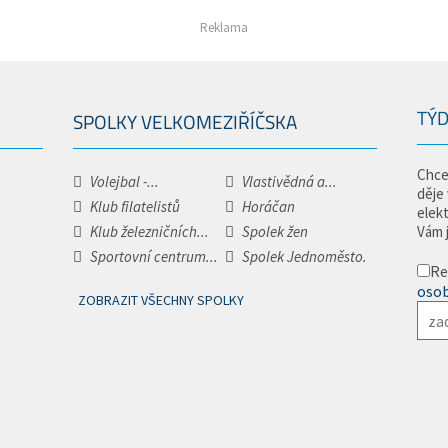
Reklama
TÝD
SPOLKY VELKOMEZIŘÍČSKA
Chce
Volejbal -...
Vlastivědná a...
děje
Klub filatelistů
Horáčan
elek
Klub železničních...
Spolek žen
Vám 
Sportovní centrum...
Spolek Jednoměsto.
Re
osob
ZOBRAZIT VŠECHNY SPOLKY