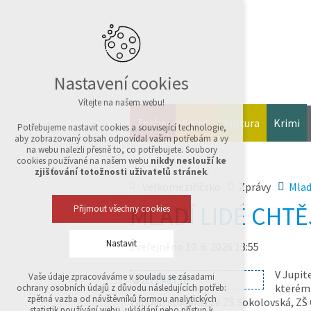
Nastavení cookies
Vítejte na našem webu!
Zprávy
Sport
Kultura
Krimi
Potřebujeme nastavit cookies a související technologie,
aby zobrazovaný obsah odpovídal vašim potřebám a vy
na webu nalezli přesně to, co potřebujete. Soubory
cookies používané na našem webu
nikdy neslouží ke
zjišťování totožnosti uživatelů stránek
.
Velkomeziříčsko
Zprávy
Mlad
MLADÍ LIDÉ CHTĚ
Přijmout všechny cookies
Nastavit
Zveřejněno 10. 6. 2026 13:55
V Jupit
Vaše údaje zpracováváme v souladu se zásadami
Technická cookies
kterém 
ochrany osobních údajů z důvodu následujících potřeb:
nutná pro provozování webu
zpětná vazba od návštěvníků formou analytických
zapojili studenti ze ZŠ Sokolovská, ZŠ
udržení kontextu stránek (session): případná
statistik používání webu, ukládání nebo přístup k