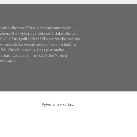
bsah Velkomeziříčska je chráněn autorským
ávem, které vykonává vydavatel. Jakékoliv užití
ánků a fotografií z tištěné či elektronické podoby
lkomeziříčska včetně převzetí, šíření či dalšího
přístupňování obsahu je bez písemného
uhlasu vydavatele – město Velké Meziříčí –
AKÁZÁNO.
Vytvořeno v xart.cz