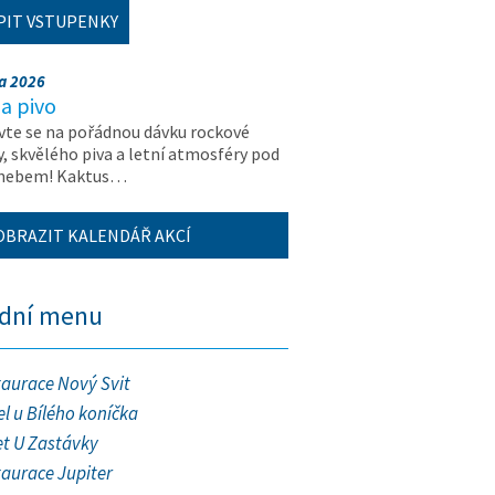
PIT VSTUPENKY
na 2026
a pivo
vte se na pořádnou dávku rockové
, skvělého piva a letní atmosféry pod
 nebem! Kaktus…
OBRAZIT KALENDÁŘ AKCÍ
ední menu
taurace Nový Svit
l u Bílého koníčka
et U Zastávky
taurace Jupiter