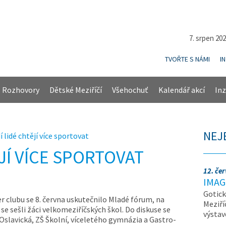
7. srpen 20
TVOŘTE S NÁMI
I
Rozhovory
Dětské Meziříčí
Všehochuť
Kalendář akcí
Inz
NEJ
í lidé chtějí více sportovat
JÍ VÍCE SPORTOVAT
12. če
IMAG
Gotick
er clubu se 8. června uskutečnilo Mladé fórum, na
Meziří
se sešli žáci velkomeziříčských škol. Do diskuse se
výsta
 Oslavická, ZŠ Školní, víceletého gymnázia a Gastro-