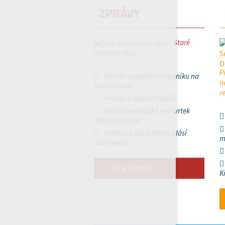
ZPRÁVY
Staré
ciferníky mizí
P
Začíná rozebírání chodníku na
n
horní straně
r
Prosba a žádost rybářů
Na Hornoměstské ve čtvrtek
nepoteče voda
Ordinace Dana Blahy hlásí
m
dovolenou
VÍCE ZPRÁV
K