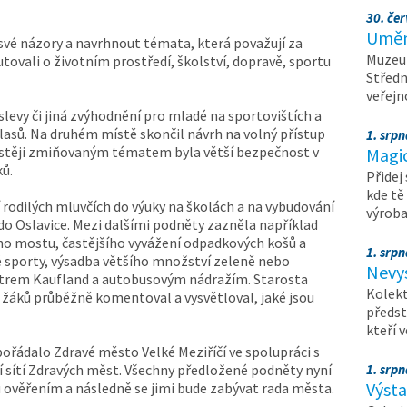
30. čer
Umění
 své názory a navrhnout témata, která považují za
Muzeum
utovali o životním prostředí, školství, dopravě, sportu
Středn
veřejn
levy či jiná zvýhodnění pro mladé na sportovištích a
hlasů. Na druhém místě skončil návrh na volný přístup
1. srpn
častěji zmiňovaným tématem byla větší bezpečnost v
Magi
ků.
Přidej
kde tě
 rodilých mluvčích do výuky na školách a na vybudování
výrob
do Oslavice. Mezi dalšími podněty zazněla například
ho mostu, častějšího vyvážení odpadkových košů a
1. srpn
vé sporty, výsadba většího množství zeleně nebo
Nevy
trem Kaufland a autobusovým nádražím. Starosta
Kolekt
áků průběžně komentoval a vysvětloval, jaké jsou
předst
kteří 
pořádalo Zdravé město Velké Meziříčí ve spolupráci s
 sítí Zdravých měst. Všechny předložené podněty nyní
1. srpn
Výst
 ověřením a následně se jimi bude zabývat rada města.