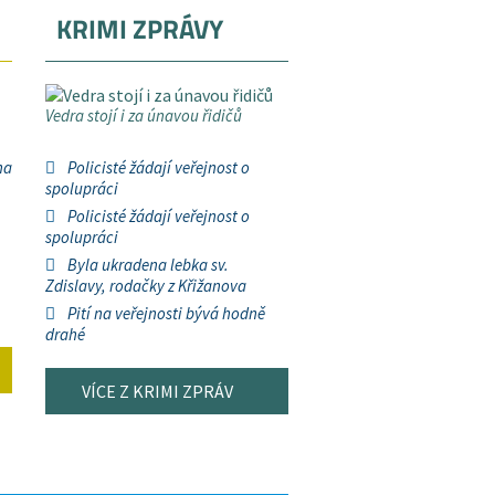
KRIMI ZPRÁVY
Vedra stojí i za únavou řidičů
na
Policisté žádají veřejnost o
spolupráci
Policisté žádají veřejnost o
spolupráci
Byla ukradena lebka sv.
Zdislavy, rodačky z Křižanova
Pití na veřejnosti bývá hodně
drahé
VÍCE Z KRIMI ZPRÁV