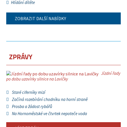
Hlídání dítěte
ZOBRAZIT DALŠÍ NABÍDKY
ZPRÁVY
Jízdní řady
po dobu uzavírky silnice na Lavičky
Staré ciferníky mizí
Začíná rozebírání chodníku na horní straně
Prosba a žádost rybářů
Na Hornoměstské ve čtvrtek nepoteče voda