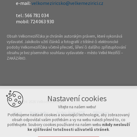
e-mail:
velkomeziricsko@velkemezirici.cz
tel.: 566 781 034
mobil: 724 063 930
Obsah Velkomeziříčska je chráněn autorským právem, které vykonává
vydavatel. Jakékoliv užití článků a fotografií z tištěné či elektronické
podoby Velkomeziříčska včetně převzetí, šíření či dalšího zpřístupňování
obsahu je bez písemného souhlasu vydavatele – město Velké Meziříčí –
ZAKÁZÁNO.
Nastavení cookies
© Copyright 2026 Velkomeziříčsko
Vítejte na našem webu!
Úvod
Mapa webu
Archiv čísel v PDF
Přihlášení
Potřebujeme nastavit cookies a související technologie, aby zobrazovaný
obsah odpovídal vašim potřebám a vy na webu nalezli přesně to, co
potřebujete. Soubory cookies používané na našem webu
nikdy neslouží
Vytvořeno v xart.cz
ke zjišťování totožnosti uživatelů stránek
.