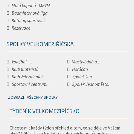
Malá kopaná - MKVM
Badmintonová liga
Katalog sportovišť
Rezervace
SPOLKY VELKOMEZIŘÍČSKA
Volejbal -...
Vlastivědná a...
Klub filatelistů
Horáčan
Klub železničních...
Spolek žen
Sportovní centrum...
Spolek Jednoměsto.
ZOBRAZIT VŠECHNY SPOLKY
TÝDENÍK VELKOMEZIŘÍČSKO
Chcete mít každý týden přehled o tom, co se děje ve Vašem
okolí? Přihlaste se k odběru elektronického týdeníku