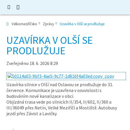
Velkomeziříčsko
Zprávy
Uzavírka v Olší se prodlužuje
UZAVÍRKA V OLŠÍ SE
PRODLUŽUJE
Zveřejněno 18. 6. 2026 8:29
Uzavírka silnice v Olší nad Oslavou se prodlužuje do 31.
července. Komunikace je uzavřena v souvislosti s
budováním nové kanalizace v obci.
Objízdná trasa vede po silnicích II/354, II/602, II/360 a
III/36049 přes Netín, Velké Meziříčí a Mostiště. Autobusy
jezdí přes Závist a Lavičky.