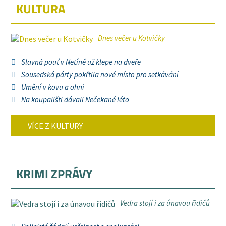
KULTURA
Dnes večer u Kotvičky
Slavná pouť v Netíně už klepe na dveře
Sousedská párty pokřtila nové místo pro setkávání
Umění v kovu a ohni
Na koupališti dávali Nečekané léto
VÍCE Z KULTURY
KRIMI ZPRÁVY
Vedra stojí i za únavou řidičů