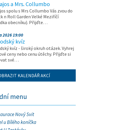
ajos a Mrs. Collumbo
jos spolu s Mrs Collumbo Vás zvou do
k n Roll Garden Velké Meziříčí
dka obecníku). Přijďte…
na 2026 19:00
odský kvíz
ský kvíz - široký okruh otázek. Vyhrej
vé ceny nebo cenu útěchy. Přijďte si
ovat své…
OBRAZIT KALENDÁŘ AKCÍ
ední menu
taurace Nový Svit
l u Bílého koníčka