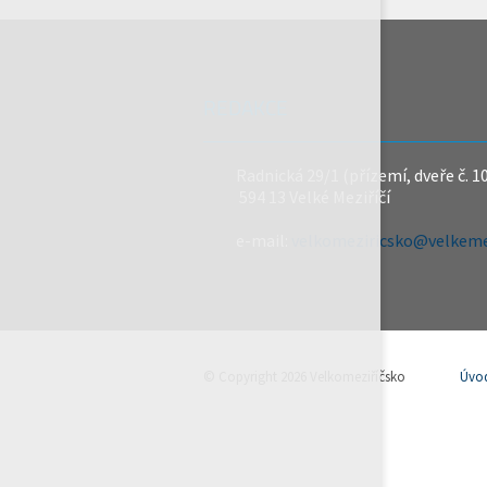
REDAKCE
Radnická 29/1 (přízemí, dveře č. 1
594 13 Velké Meziříčí
e-mail:
velkomeziricsko@velkemez
© Copyright 2026 Velkomeziříčsko
Úvo