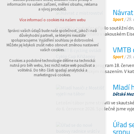
přihlášení, volby jazyka, apod.
informacím na vašem zařízení, měření obsahu, reklama
a vývoj produktů.
Návrat 
Volitelná cookies
analytická pro anonymizované vyhodnocení
Sport
/ 29.
Více informací o cookies na našem webu
návštěvnosti
V neděli v podvečer přijelo soutěžní dr
marketingová cookies (Google,Sklik)
Správci vašich údajů bude naše společnost, jakož i naši
CTIF, které se konalo v rakouském Eis
důvěryhodní partneři, se kterými neustále
Více informací o cookies na našem webu
spolupracujeme. Vyjádření souhlasu je dobrovolné.
Můžete jej kdykoli zrušit nebo obnovit změnou nastavení
VMTB c
vašich cookies.
Sport
/ 29.
Přijmout všechny cookies
Cookies a podobné technologie dělíme na technická:
Dopolední sobotní program 18. červen
nutná pro běh webu, bez nichž nelze web používat a
volitelná. Do této části spadají analytická a
bojovali s obrovským nasazením. V kat
Odmítnout vše
marketingová cookies.
Mladí h
Dětské Mezi
Letošní tábor jsme strávili ve skautsk
do 6. července 2026. Společně jsme vyj
Úřad s
srpnu