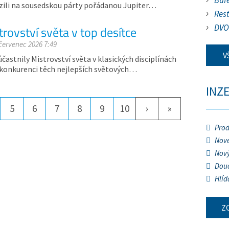
Buf
razili na sousedskou párty pořádanou Jupiter…
Res
DVO
rovství světa v top desítce
 červenec 2026 7:49
V
častnily Mistrovství světa v klasických disciplínách
 konkurenci těch nejlepších světových…
INZ
5
6
7
8
9
10
›
»
Prod
Nové
Nový
Douč
Hlíd
Z