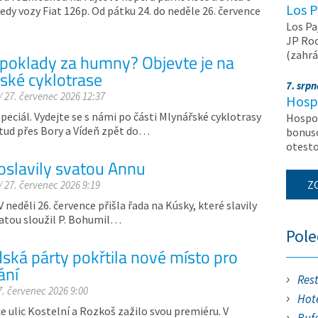
Los P
edy vozy Fiat 126p. Od pátku 24. do neděle 26. července
Los Pa
JP Roc
(zahrá
 poklady za humny? Objevte je na
ské cyklotrase
7. srp
/ 27. červenec 2026 12:37
Hosp
eciál. Vydejte se s námi po části Mlynářské cyklotrasy
Hospod
dtud přes Bory a Vídeň zpět do…
bonuso
otest
oslavily svatou Annu
Z
/ 27. červenec 2026 9:19
 neděli 26. července přišla řada na Kúsky, které slavily
vatou sloužil P. Bohumil…
Pol
ská párty pokřtila nové místo pro
ání
Res
7. červenec 2026 9:00
Hote
 ulic Kostelní a Rozkoš zažilo svou premiéru. V