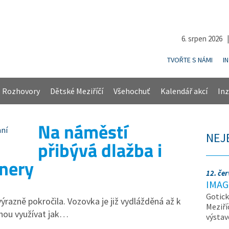
6. srpen 2026 
TVOŘTE S NÁMI
I
Rozhovory
Dětské Meziříčí
Všehochuť
Kalendář akcí
Inz
Na náměstí
NEJ
přibývá dlažba i
nery
12. če
IMAG
Gotick
ýrazně pokročila. Vozovka je již vydlážděná až k
Meziří
hou využívat jak…
výsta