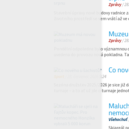
Zprávy
/ 28
Stavební úpravy nové budovy radnice z
životního prostředí se sem vrátí až ve 
Muzeu
Zprávy
/ 28
Pondělní odpoledne bylo významnou c
uvedena do provozu nová pokladna. Ta
Co nov
Sport
/ 28. červenec 2026 5:24
Sezóna družstev 2025/2026 je sice již
turnaje – a to ať už jde o turnaje jed
Maluchá
nemocn
Všehochuť
Skiareál p