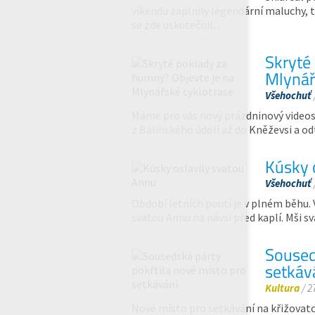
víkendu zaplnily legendární maluchy, t
se zde uskutečnil…
Skryté
Mlynář
Všehochuť
Máme pro vás nový prázdninový videosp
z Balinského údolí až do Kněževsi a o
Kúsky 
Všehochuť
Období letních poutí je v plném běhu. V
svatou Annu na návsi před kaplí. Mši s
Soused
setkáv
Kultura
/ 2
Nové místo pro setkávání na křižovatce