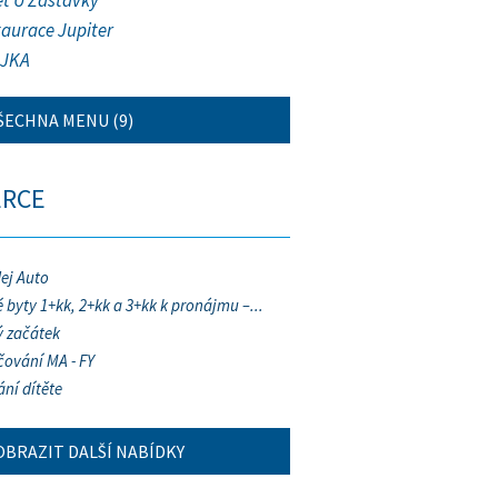
et U Zastávky
taurace Jupiter
JKA
ŠECHNA MENU (9)
ERCE
ej Auto
 byty 1+kk, 2+kk a 3+kk k pronájmu –...
 začátek
ování MA - FY
ání dítěte
OBRAZIT DALŠÍ NABÍDKY