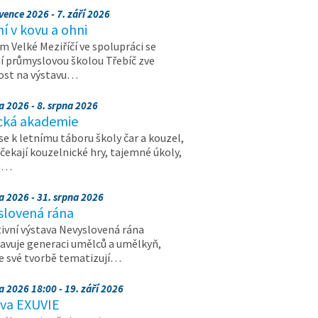
vence 2026 - 7. září 2026
 v kovu a ohni
 Velké Meziříčí ve spolupráci se
í průmyslovou školou Třebíč zve
ost na výstavu…
a 2026 - 8. srpna 2026
cká akademie
 se k letnímu táboru školy čar a kouzel,
 čekají kouzelnické hry, tajemné úkoly,
a…
a 2026 - 31. srpna 2026
slovená rána
ivní výstava Nevyslovená rána
avuje generaci umělců a umělkyň,
ve své tvorbě tematizují…
a 2026 18:00 - 19. září 2026
ava EXUVIE