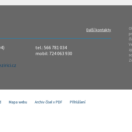
O
Další kontakty
pr
čl
Ve
04)
tel.: 566 781 034
z
mobil: 724 063 930
so
Z
irici.cz
d
Mapa webu
Archiv čísel v PDF
Přihlášení