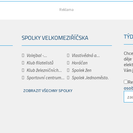
Reklama
TÝD
SPOLKY VELKOMEZIŘÍČSKA
Chce
Volejbal -...
Vlastivědná a...
děje
Klub filatelistů
Horáčan
elek
Klub železničních...
Spolek žen
Vám 
Sportovní centrum...
Spolek Jednoměsto.
Re
osob
ZOBRAZIT VŠECHNY SPOLKY