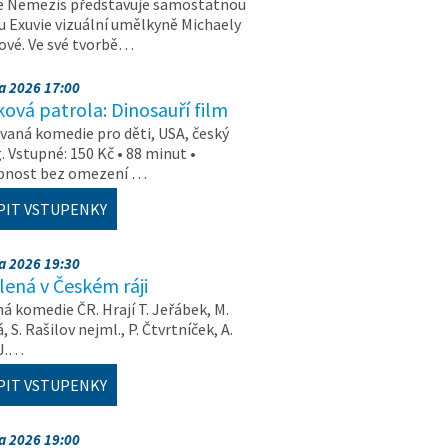
e Nemezis představuje samostatnou
u Exuvie vizuální umělkyně Michaely
vé. Ve své tvorbě…
na 2026 17:00
ová patrola: Dinosauří film
aná komedie pro děti, USA, český
. Vstupné: 150 Kč • 88 minut •
upnost bez omezení …
PIT VSTUPENKY
na 2026 19:30
ená v Českém ráji
á komedie ČR. Hrají T. Jeřábek, M.
 S. Rašilov nejml., P. Čtvrtníček, A.
 J.…
PIT VSTUPENKY
na 2026 19:00