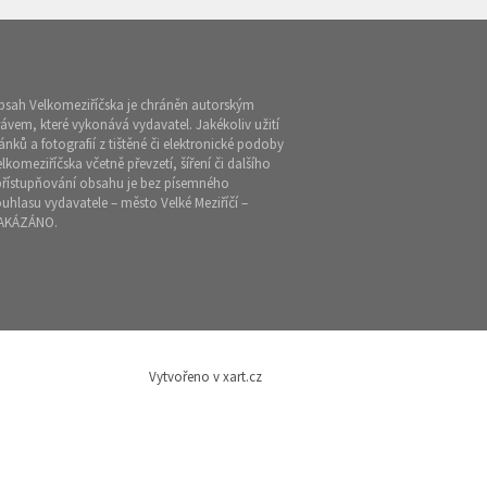
bsah Velkomeziříčska je chráněn autorským
ávem, které vykonává vydavatel. Jakékoliv užití
ánků a fotografií z tištěné či elektronické podoby
lkomeziříčska včetně převzetí, šíření či dalšího
přístupňování obsahu je bez písemného
uhlasu vydavatele – město Velké Meziříčí –
AKÁZÁNO.
Vytvořeno v xart.cz