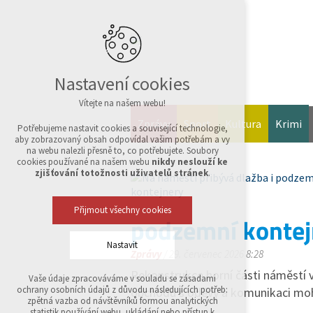
Nastavení cookies
Vítejte na našem webu!
Zprávy
Sport
Kultura
Krimi
Potřebujeme nastavit cookies a související technologie,
aby zobrazovaný obsah odpovídal vašim potřebám a vy
na webu nalezli přesně to, co potřebujete. Soubory
cookies používané na našem webu
nikdy neslouží ke
zjišťování totožnosti uživatelů stránek
.
Přijmout všechny cookies
podzemní kontej
Nastavit
Zprávy
/ 29. červenec 2026 8:28
Rekonstrukce horní části náměstí v
Vaše údaje zpracováváme v souladu se zásadami
Technická cookies
ochrany osobních údajů z důvodu následujících potřeb:
obchodu s oděvy a komunikaci mo
nutná pro provozování webu
zpětná vazba od návštěvníků formou analytických
udržení kontextu stránek (session): případná
statistik používání webu, ukládání nebo přístup k