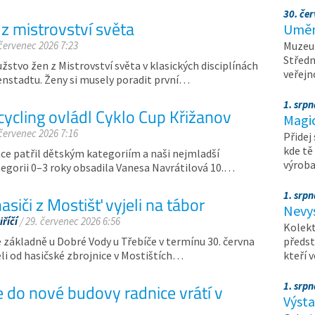
30. čer
z mistrovství světa
Umění
 červenec 2026 7:23
Muzeum
Středn
užstvo žen z Mistrovství světa v klasických disciplínách
veřejn
enstadtu. Ženy si musely poradit první…
1. srpn
ycling ovládl Cyklo Cup Křižanov
Magi
 červenec 2026 7:16
Přidej
kde tě
ce patřil dětským kategoriím a naši nejmladší
výrob
egorii 0–3 roky obsadila Vanesa Navrátilová 10.…
1. srpn
asiči z Mostišť vyjeli na tábor
Nevy
říčí
/ 29. červenec 2026 6:56
Kolekt
é základně u Dobré Vody u Třebíče v termínu 30. června
předst
eli od hasičské zbrojnice v Mostištích…
kteří 
1. srpn
e do nové budovy radnice vrátí v
Výst