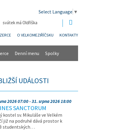
Select Language
▼
| svátek má Oldřiška
NZERCE
O VELKOMEZIŘÍČSKU
KONTAKTY
erce
Denní menu
Spolky
BLIŽŠÍ UDÁLOSTI
rvna 2026 07:00 - 31. srpna 2026 18:00
INES SANCTORUM
ý kostel sv. Mikuláše ve Velkém
čí již na podruhé dává prostor k
vě studentských…