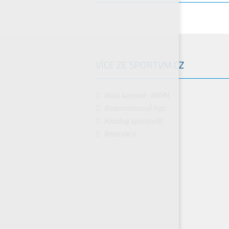
VÍCE ZE SPORTVM.CZ
Malá kopaná - MKVM
Badmintonová liga
Katalog sportovišť
Rezervace