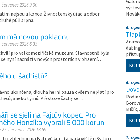
Galeri
. červenec 2026 9:00
výstav
atím nejsou u konce. Živnostenský úřad a odbor
Nováko
druhé půli srpna.
6. srp
Tlapk
m má novou pokladnu
Animov
. červenec 2026 6:33
dabing
hvílí pro velkomeziříčské muzeum. Slavnostně byla
příst
 se nyní nachází v nových prostorách v přízemí…
KOU
ého u šachistů?
6. srp
Dovol
 dávno ukončena, dlouhá herní pauza ovšem neplatí pro
Rodinn
notlivců, anebo týmů. Přestože šachy se…
Borová,
Mišík,
ři se sjeli na Fajtův kopec. Pro
ého Honzíka vybrali 5 000 korun
KOU
/ 27. červenec 2026 13:59
7. srp
od rozhlednou na Fajtově kopci a parkoviště u Svitu o