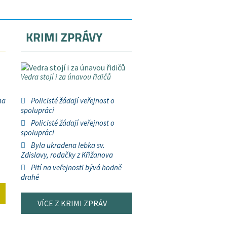
KRIMI ZPRÁVY
Vedra stojí i za únavou řidičů
na
Policisté žádají veřejnost o
spolupráci
Policisté žádají veřejnost o
spolupráci
Byla ukradena lebka sv.
Zdislavy, rodačky z Křižanova
Pití na veřejnosti bývá hodně
drahé
VÍCE Z KRIMI ZPRÁV