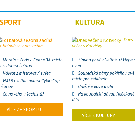
SPORT
KULTURA
Dnes
otbalová sezona začíná
večer u Kotvičky
Maraton Zadov: Cenné 38. místo
Slavná pouť v Netíně už klepe 
ezi domácí elitou
dveře
Návrat z mistrovství světa
Sousedská párty pokřtila nové
místo pro setkávání
VMTB cycling ovládl Cyklo Cup
řižanov
Umění v kovu a ohni
Co nového u šachistů?
Na koupališti dávali Nečekané
léto
VÍCE ZE SPORTU
VÍCE Z KULTURY