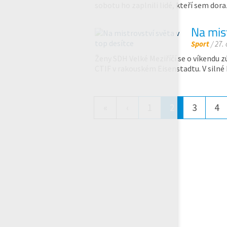
sobotu ho zaplnili lidé, kteří sem do
Na mist
Sport
/ 27.
Ženy SDH Velké Meziříčí se o víkendu zú
CTIF v rakouském Eisenstadtu. V silné
«
‹
1
2
3
4