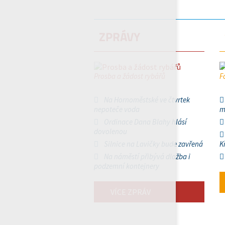
ZPRÁVY
Prosba a žádost rybářů
F
Na Hornoměstské ve čtvrtek
nepoteče voda
m
Ordinace Dana Blahy hlásí
dovolenou
Silnice na Lavičky bude zavřená
K
Na náměstí přibývá dlažba i
podzemní kontejnery
VÍCE ZPRÁV