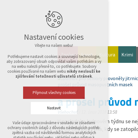
Nastavení cookies
Vítejte na našem webu!
Zprávy
Sport
Kultura
Krimi
Potřebujeme nastavit cookies a související technologie,
aby zobrazovaný obsah odpovídal vašim potřebám a vy
na webu nalezli přesně to, co potřebujete. Soubory
cookies používané na našem webu
nikdy neslouží ke
zjišťování totožnosti uživatelů stránek
.
Přijmout všechny cookies
a prošel průvod
Nastavit
Všehochuť
/ 12. únor 2018 13:58
V posledním lednovém týdnu se nejd
Vaše údaje zpracováváme v souladu se zásadami
Technická cookies
ochrany osobních údajů z důvodu následujících potřeb:
už od časného rána, kdy se zatopi
nutná pro provozování webu
zpětná vazba od návštěvníků formou analytických
udržení kontextu stránek (session): případná
statistik používání webu, ukládání nebo přístup k