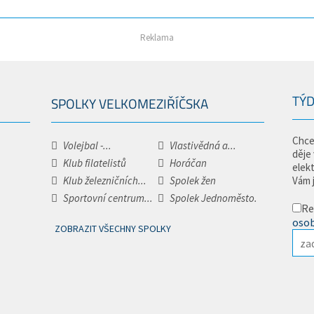
Reklama
TÝD
SPOLKY VELKOMEZIŘÍČSKA
Chce
Volejbal -...
Vlastivědná a...
děje
Klub filatelistů
Horáčan
elek
Klub železničních...
Spolek žen
Vám 
Sportovní centrum...
Spolek Jednoměsto.
Re
osob
ZOBRAZIT VŠECHNY SPOLKY