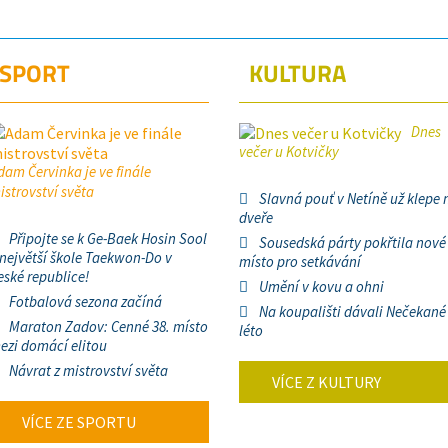
SPORT
KULTURA
Dnes
večer u Kotvičky
dam Červinka je ve finále
istrovství světa
Slavná pouť v Netíně už klepe 
dveře
Připojte se k Ge-Baek Hosin Sool
Sousedská párty pokřtila nové
 největší škole Taekwon-Do v
místo pro setkávání
eské republice!
Umění v kovu a ohni
Fotbalová sezona začíná
Na koupališti dávali Nečekané
Maraton Zadov: Cenné 38. místo
léto
ezi domácí elitou
Návrat z mistrovství světa
VÍCE Z KULTURY
VÍCE ZE SPORTU