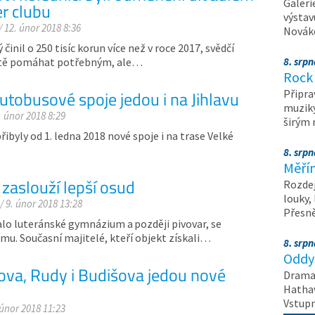
Galeri
er clubu
výstav
/ 12. únor 2018 8:36
Nováko
 činil o 250 tisíc korun více než v roce 2017, svědčí
chotě pomáhat potřebným, ale…
8. srp
Rock 
utobusové spoje jedou i na Jihlavu
Připra
muziky
. únor 2018 8:29
širým
řibyly od 1. ledna 2018 nové spoje i na trase Velké
8. srp
Měřín
zaslouží lepší osud
Rozdej
louky,
/ 9. únor 2018 13:28
Přesn
lo luteránské gymnázium a později pivovar, se
mu. Současní majitelé, kteří objekt získali…
8. srp
Oddys
ova, Rudy i Budišova jedou nové
Drama 
Hathaw
Vstupn
 únor 2018 11:23