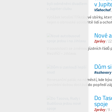
v Jupit
Všehochuť
Výtěžek letošní Tříkrálové sbírky, který
nejen o obrovské solidaritě lidí a o
Nové a
Zprávy
/ 12
V souvislosti se změnou jízdních řádů p
Meziříčí – Jihlava.
Dům si 
Rozhovory
Renesanční palác na náměstí, kde býva
poslední dobou dostává do popředí záj
Do Tas
spoje
Zprávy
/ 9.