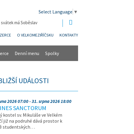
Select Language
▼
| svátek má Soběslav
NZERCE
O VELKOMEZIŘÍČSKU
KONTAKTY
erce
Denní menu
Spolky
BLIŽŠÍ UDÁLOSTI
rvna 2026 07:00 - 31. srpna 2026 18:00
INES SANCTORUM
ý kostel sv. Mikuláše ve Velkém
čí již na podruhé dává prostor k
vě studentských…