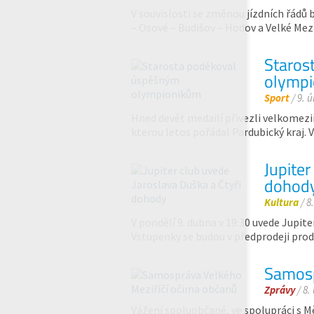
V souvislosti se změnou jízdních řádů b
– Osové – Budišov – Hodov a Velké Mez
Staros
olymp
Sport
/ 9. 
Hned devět medailí přivezli velkomezi
kterou letos pořádal Pardubický kraj. 
Jupiter
dohod
Kultura
/ 8
V pondělí 9. dubna v 19:30 uvede Jupit
Vstupenky se budou v předprodeji pro
Samosp
Zprávy
/ 8.
Vážení spoluobčané, ve spolupráci s M