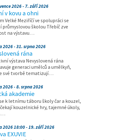
vence 2026 - 7. září 2026
 v kovu a ohni
 Velké Meziříčí ve spolupráci se
í průmyslovou školou Třebíč zve
ost na výstavu…
a 2026 - 31. srpna 2026
slovená rána
ivní výstava Nevyslovená rána
avuje generaci umělců a umělkyň,
ve své tvorbě tematizují…
a 2026 - 8. srpna 2026
cká akademie
 se k letnímu táboru školy čar a kouzel,
 čekají kouzelnické hry, tajemné úkoly,
a…
a 2026 18:00 - 19. září 2026
ava EXUVIE