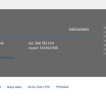
O
Další kontakty
pr
čl
Ve
04)
tel.: 566 781 034
z
mobil: 724 063 930
so
Z
irici.cz
d
Mapa webu
Archiv čísel v PDF
Přihlášení