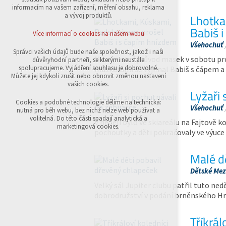
přihlášení, volby jazyka, apod.
informacím na vašem zařízení, měření obsahu, reklama
a vývoj produktů.
Lhotka
Volitelná cookies
Babiš 
analytická pro anonymizované vyhodnocení
Více informací o cookies na našem webu
návštěvnosti
Všehochuť
marketingová cookies (Google,Sklik)
Správci vašich údajů bude naše společnost, jakož i naši
Masopustní průvod masek v sobotu pro
důvěryhodní partneři, se kterými neustále
Více informací o cookies na našem webu
spolupracujeme. Vyjádření souhlasu je dobrovolné.
maškarami se vyjímal Babiš s čápem a
Můžete jej kdykoli zrušit nebo obnovit změnou nastavení
vašich cookies.
Lyžaři 
Přijmout všechny cookies
Cookies a podobné technologie dělíme na technická:
Všehochuť
nutná pro běh webu, bez nichž nelze web používat a
volitelná. Do této části spadají analytická a
V neděli bylo ve skiareálu na Fajtově k
Odmítnout vše
marketingová cookies.
pochoutky a děti pokračovaly ve výuce 
Malé d
Dětské Mezi
Velký sál Jupiter clubu patřil tuto n
dobrodružství v podání brněnského H
Tříkrál