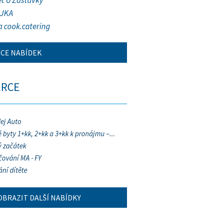
et U Zastávky
JKA
a cook.catering
ÍCE NABÍDEK
ERCE
ej Auto
 byty 1+kk, 2+kk a 3+kk k pronájmu –...
 začátek
ování MA - FY
ání dítěte
OBRAZIT DALŠÍ NABÍDKY