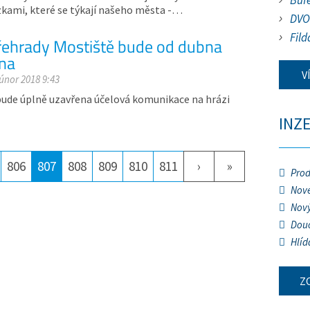
Buf
zkami, které se týkají našeho města -…
DVO
Fild
řehrady Mostiště bude od dubna
na
V
 únor 2018 9:43
 bude úplně uzavřena účelová komunikace na hrázi
INZ
806
807
808
809
810
811
›
»
Prod
Nové
Nový
Douč
Hlíd
Z