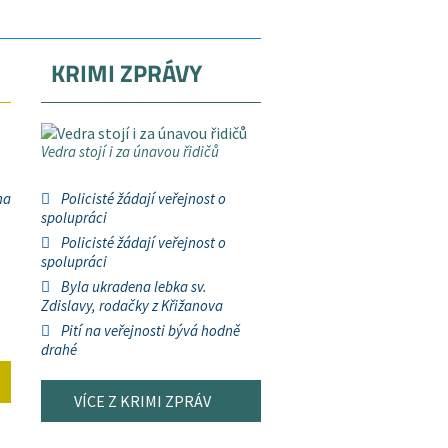
KRIMI ZPRÁVY
Vedra stojí i za únavou řidičů
na
Policisté žádají veřejnost o
spolupráci
Policisté žádají veřejnost o
spolupráci
Byla ukradena lebka sv.
Zdislavy, rodačky z Křižanova
Pití na veřejnosti bývá hodně
drahé
VÍCE Z KRIMI ZPRÁV