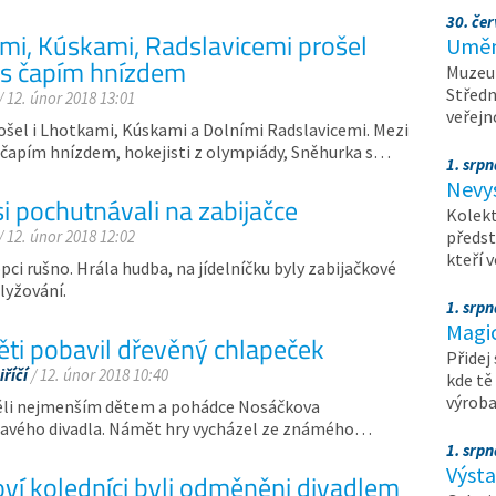
30. čer
mi, Kúskami, Radslavicemi prošel
Umění
i s čapím hnízdem
Muzeum
Středn
/ 12. únor 2018 13:01
veřejn
šel i Lhotkami, Kúskami a Dolními Radslavicemi. Mezi
 čapím hnízdem, hokejisti z olympiády, Sněhurka s…
1. srpn
Nevy
si pochutnávali na zabijačce
Kolekt
/ 12. únor 2018 12:02
předst
kteří 
opci rušno. Hrála hudba, na jídelníčku byly zabijačkové
lyžování.
1. srpn
Magi
ěti pobavil dřevěný chlapeček
Přidej
říčí
/ 12. únor 2018 10:40
kde tě
výrob
eděli nejmenším dětem a pohádce Nosáčkova
ravého divadla. Námět hry vycházel ze známého…
1. srpn
Výst
oví koledníci byli odměněni divadlem