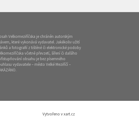
bsah Velkomeziříčska je chráněn autorským
ávem, které vykonává vydavatel. Jakékoliv užití
ánků a fotografií z tištěné či elektronické podoby
lkomeziříčska včetně převzetí, šíření či dalšího
přístupňování obsahu je bez písemného
uhlasu vydavatele – město Velké Meziříčí –
AKÁZÁNO.
Vytvořeno v xart.cz