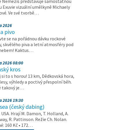
e Nemezis představuje samostatnou
u Exuvie vizuální umělkyně Michaely
vé. Ve své tvorbě…
na 2026
a pivo
vte se na pořádnou dávku rockové
, skvělého piva a letní atmosféry pod
 nebem! Kaktus…
na 2026 08:00
ský kros
 si to s horou! 13 km, Dědkovská hora,
 lesy, výhledy a poctivý přespolní běh.
ě takový je…
na 2026 19:30
ea (český dabing)
USA. Hrají M. Damon, T. Holland, A.
ay, R. Pattinson. Režie Ch. Nolan.
é: 160 Kč • 172…