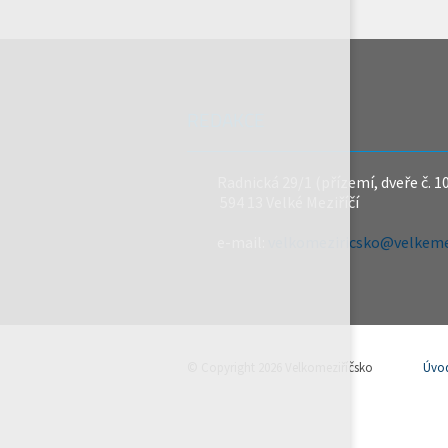
REDAKCE
Radnická 29/1 (přízemí, dveře č. 1
594 13 Velké Meziříčí
e-mail:
velkomeziricsko@velkemez
© Copyright 2026 Velkomeziříčsko
Úvo