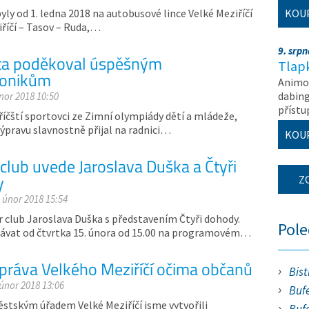
yly od 1. ledna 2018 na autobusové lince Velké Meziříčí
KOU
iříčí – Tasov – Ruda,…
9. srp
ta poděkoval úspěšným
Tlapk
ionikům
Animov
dabing
únor 2018 10:50
příst
říčští sportovci ze Zimní olympiády dětí a mládeže,
Výpravu slavnostně přijal na radnici…
KOU
 club uvede Jaroslava Duška a Čtyři
y
Z
. únor 2018 15:54
er club Jaroslava Duška s představením Čtyři dohody.
Pol
dávat od čtvrtka 15. února od 15.00 na programovém…
ráva Velkého Meziříčí očima občanů
Bist
 únor 2018 13:06
Bufe
ěstským úřadem Velké Meziříčí jsme vytvořili