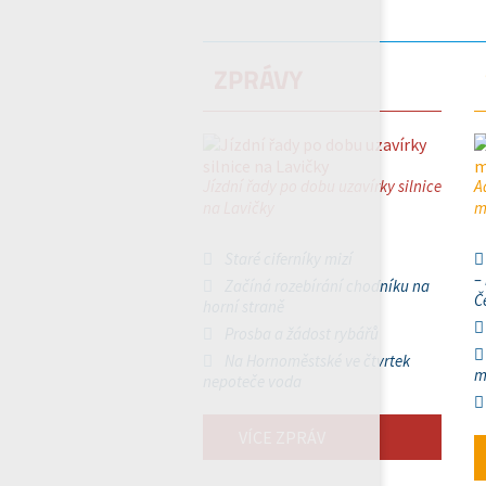
ZPRÁVY
Jízdní řady po dobu uzavírky silnice
A
na Lavičky
m
Staré ciferníky mizí
–
Začíná rozebírání chodníku na
Č
horní straně
Prosba a žádost rybářů
Na Hornoměstské ve čtvrtek
m
nepoteče voda
VÍCE ZPRÁV