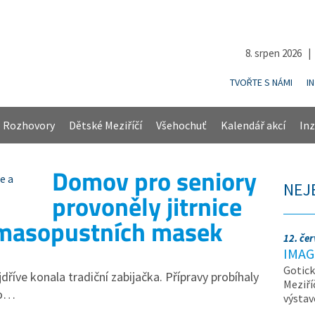
8. srpen 2026 
TVOŘTE S NÁMI
I
Rozhovory
Dětské Meziříčí
Všehochuť
Kalendář akcí
Inz
Domov pro seniory
NEJ
provoněly jitrnice
 masopustních masek
12. če
IMAG
Gotick
říve konala tradiční zabijačka. Přípravy probíhaly
Meziří
lo…
výsta