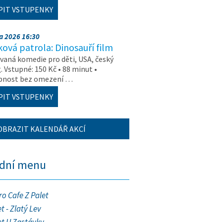
PIT VSTUPENKY
na 2026 16:30
ová patrola: Dinosauří film
aná komedie pro děti, USA, český
. Vstupné: 150 Kč • 88 minut •
upnost bez omezení …
PIT VSTUPENKY
OBRAZIT KALENDÁŘ AKCÍ
ední menu
ro Cafe Z Palet
t - Zlatý Lev