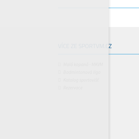
VÍCE ZE SPORTVM.CZ
Malá kopaná - MKVM
Badmintonová liga
Katalog sportovišť
Rezervace