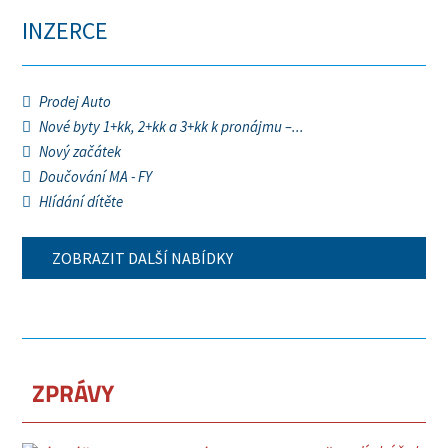
INZERCE
Prodej Auto
Nové byty 1+kk, 2+kk a 3+kk k pronájmu –...
Nový začátek
Doučování MA - FY
Hlídání dítěte
ZOBRAZIT DALŠÍ NABÍDKY
ZPRÁVY