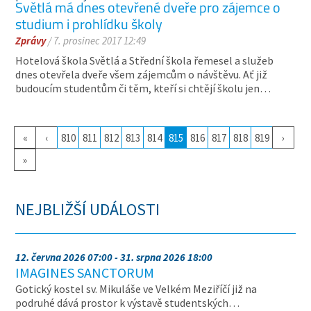
Světlá má dnes otevřené dveře pro zájemce o
studium i prohlídku školy
Zprávy
/ 7. prosinec 2017 12:49
Hotelová škola Světlá a Střední škola řemesel a služeb
dnes otevřela dveře všem zájemcům o návštěvu. Ať již
budoucím studentům či těm, kteří si chtějí školu jen…
«
‹
810
811
812
813
814
815
816
817
818
819
›
»
NEJBLIŽŠÍ UDÁLOSTI
12. června 2026 07:00 - 31. srpna 2026 18:00
IMAGINES SANCTORUM
Gotický kostel sv. Mikuláše ve Velkém Meziříčí již na
podruhé dává prostor k výstavě studentských…