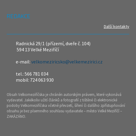
REDAKCE
Další kontakty
Radnická 29/1 (přízemí, dveře č. 104)
594 13 Velké Meziříčí
e-mail:
velkomeziricsko@velkemezirici.cz
tel.: 566 781 034
mobil: 724 063 930
Obsah Velkomeziříčska je chráněn autorským právem, které vykonává
vydavatel. Jakékoliv užití článků a fotografií z tištěné či elektronické
podoby Velkomeziříčska včetně převzetí, šíření či dalšího zpřístupňování
obsahu je bez písemného souhlasu vydavatele – město Velké Meziříčí –
ZAKÁZÁNO.