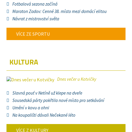
Fotbalová sezona začíná
Maraton Zadov: Cenné 38. místo mezi domácí elitou
Návrat z mistrovství světa
VÍCE ZE SPORTU
KULTURA
Dnes večer u Kotvičky
Slavná pouť v Netíně už klepe na dveře
Sousedská párty pokřtila nové místo pro setkávání
Umění v kovu a ohni
Na koupališti dávali Nečekané léto
VÍCE Z KULTURY