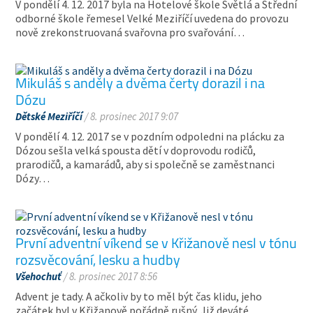
V pondělí 4. 12. 2017 byla na Hotelové škole Světlá a Střední
odborné škole řemesel Velké Meziříčí uvedena do provozu
nově zrekonstruovaná svařovna pro svařování…
Mikuláš s anděly a dvěma čerty dorazil i na
Dózu
Dětské Meziříčí
/ 8. prosinec 2017 9:07
V pondělí 4. 12. 2017 se v pozdním odpoledni na plácku za
Dózou sešla velká spousta dětí v doprovodu rodičů,
prarodičů, a kamarádů, aby si společně se zaměstnanci
Dózy…
První adventní víkend se v Křižanově nesl v tónu
rozsvěcování, lesku a hudby
Všehochuť
/ 8. prosinec 2017 8:56
Advent je tady. A ačkoliv by to měl být čas klidu, jeho
začátek byl v Křižanově pořádně rušný. Již deváté