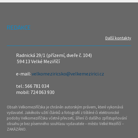
REDAKCE
Další kontakty
Radnická 29/1 (přízemí, dveře č. 104)
594 13 Velké Meziříčí
e-mail:
velkomeziricsko@velkemezirici.cz
tel.: 566 781 034
mobil: 724 063 930
Obsah Velkomeziříčska je chráněn autorským právem, které vykonává
vydavatel. Jakékoliv užití článků a fotografií z tištěné či elektronické
podoby Velkomeziříčska včetně převzetí, šíření či dalšího zpřístupňování
obsahu je bez písemného souhlasu vydavatele – město Velké Meziříčí –
ZAKÁZÁNO.