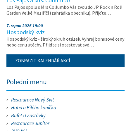
Los Pajos a Mrs. Collumbo
Los Pajos spolu s Mrs Collumbo Vás zvou do JP Rock n Roll
Garden Velké Meziříčí (zahrádka obecníku). Přijďte…
7. srpna 2026 19:00
Hospodský kvíz
Hospodský kvíz - široký okruh otázek. Vyhrej bonusové ceny
nebo cenu útěchy. Přijďte si otestovat své…
ZOBRAZIT KALENDÁŘ AKCÍ
Polední menu
Restaurace Nový Svit
Hotel u Bílého koníčka
Bufet U Zastávky
Restaurace Jupiter