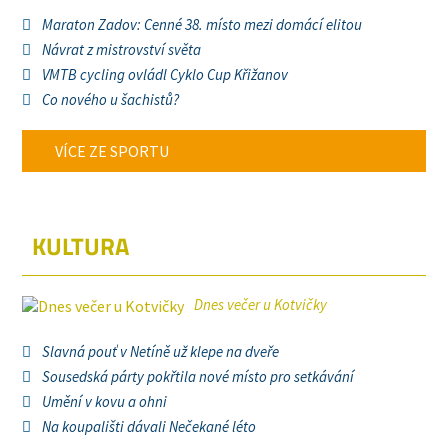
Maraton Zadov: Cenné 38. místo mezi domácí elitou
Návrat z mistrovství světa
VMTB cycling ovládl Cyklo Cup Křižanov
Co nového u šachistů?
VÍCE ZE SPORTU
KULTURA
Dnes večer u Kotvičky
Slavná pouť v Netíně už klepe na dveře
Sousedská párty pokřtila nové místo pro setkávání
Umění v kovu a ohni
Na koupališti dávali Nečekané léto