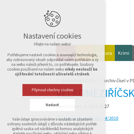
Nastavení cookies
Vítejte na našem webu!
Zprávy
Sport
Kultura
Krimi
Potřebujeme nastavit cookies a související technologie,
aby zobrazovaný obsah odpovídal vašim potřebám a vy
na webu nalezli přesně to, co potřebujete. Soubory
cookies používané na našem webu
nikdy neslouží ke
zjišťování totožnosti uživatelů stránek
.
Velkomeziříčsko
Archiv čísel v P
VELKOMEZIŘÍČSK
Přijmout všechny cookies
Nastavit
Zveřejněno 1. 6. 2015 15:27
Velkomeziříčsko 44/2010
Vaše údaje zpracováváme v souladu se zásadami
Technická cookies
ochrany osobních údajů z důvodu následujících potřeb:
nutná pro provozování webu
zpětná vazba od návštěvníků formou analytických
udržení kontextu stránek (session): případná
statistik používání webu, ukládání nebo přístup k