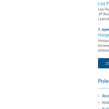
Los P
Los Pa
JP Roc
(zahrá
7. srp
Hosp
Hospod
bonuso
otest
Z
Pol
Res
Hote