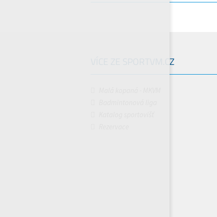
VÍCE ZE SPORTVM.CZ
Malá kopaná - MKVM
Badmintonová liga
Katalog sportovišť
Rezervace