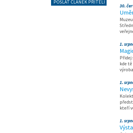
POSLAT ČLÁNEK PŘÍTELI
30. čer
Umění
Muzeum
Středn
veřejn
1. srpn
Magi
Přidej
kde tě
výrob
1. srpn
Nevy
Kolekt
předst
kteří 
1. srpn
Výst