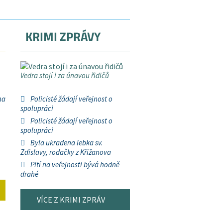
KRIMI ZPRÁVY
Vedra stojí i za únavou řidičů
na
Policisté žádají veřejnost o
spolupráci
Policisté žádají veřejnost o
spolupráci
Byla ukradena lebka sv.
Zdislavy, rodačky z Křižanova
Pití na veřejnosti bývá hodně
drahé
VÍCE Z KRIMI ZPRÁV