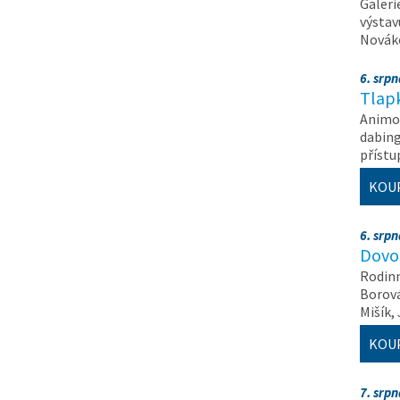
Galeri
výstav
Nováko
6. srp
Tlapk
Animov
dabing
příst
KOU
6. srp
Dovol
Rodinn
Borová,
Mišík,
KOU
7. srp