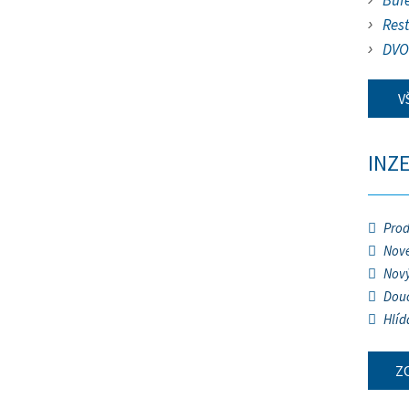
Buf
Res
DVO
V
INZ
Prod
Nové
Nový
Douč
Hlíd
Z