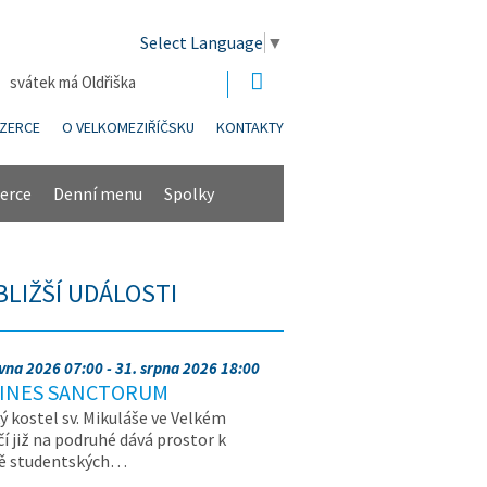
Select Language
▼
| svátek má Oldřiška
NZERCE
O VELKOMEZIŘÍČSKU
KONTAKTY
erce
Denní menu
Spolky
BLIŽŠÍ UDÁLOSTI
rvna 2026 07:00 - 31. srpna 2026 18:00
INES SANCTORUM
ý kostel sv. Mikuláše ve Velkém
čí již na podruhé dává prostor k
vě studentských…