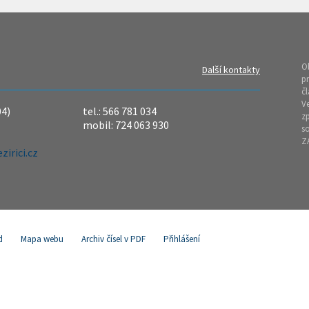
O
Další kontakty
pr
čl
Ve
04)
tel.: 566 781 034
z
mobil: 724 063 930
so
Z
irici.cz
d
Mapa webu
Archiv čísel v PDF
Přihlášení