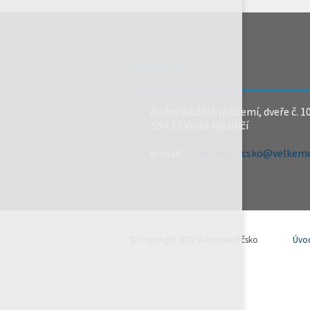
REDAKCE
Radnická 29/1 (přízemí, dveře č. 1
594 13 Velké Meziříčí
e-mail:
velkomeziricsko@velkemez
© Copyright 2026 Velkomeziříčsko
Úvo