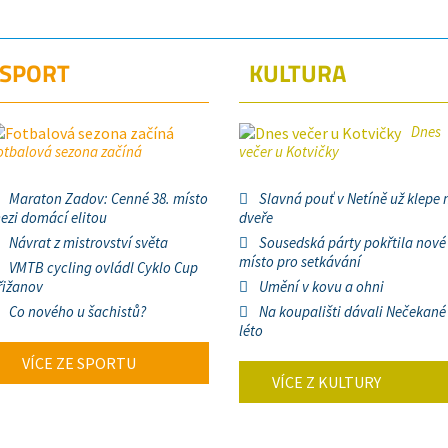
SPORT
KULTURA
Dnes
otbalová sezona začíná
večer u Kotvičky
Maraton Zadov: Cenné 38. místo
Slavná pouť v Netíně už klepe 
ezi domácí elitou
dveře
Návrat z mistrovství světa
Sousedská párty pokřtila nové
místo pro setkávání
VMTB cycling ovládl Cyklo Cup
řižanov
Umění v kovu a ohni
Co nového u šachistů?
Na koupališti dávali Nečekané
léto
VÍCE ZE SPORTU
VÍCE Z KULTURY