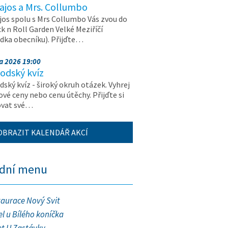
ajos a Mrs. Collumbo
jos spolu s Mrs Collumbo Vás zvou do
k n Roll Garden Velké Meziříčí
dka obecníku). Přijďte…
na 2026 19:00
odský kvíz
ský kvíz - široký okruh otázek. Vyhrej
vé ceny nebo cenu útěchy. Přijďte si
ovat své…
OBRAZIT KALENDÁŘ AKCÍ
ední menu
taurace Nový Svit
l u Bílého koníčka