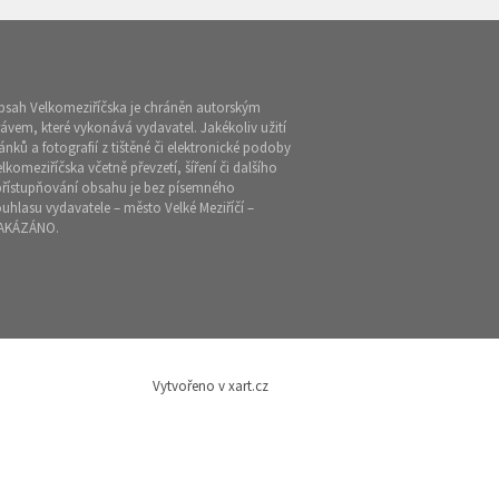
bsah Velkomeziříčska je chráněn autorským
ávem, které vykonává vydavatel. Jakékoliv užití
ánků a fotografií z tištěné či elektronické podoby
lkomeziříčska včetně převzetí, šíření či dalšího
přístupňování obsahu je bez písemného
uhlasu vydavatele – město Velké Meziříčí –
AKÁZÁNO.
Vytvořeno v xart.cz