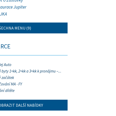
et U Zastávky
taurace Jupiter
JKA
ŠECHNA MENU (9)
ERCE
ej Auto
 byty 1+kk, 2+kk a 3+kk k pronájmu –...
 začátek
ování MA - FY
ání dítěte
OBRAZIT DALŠÍ NABÍDKY