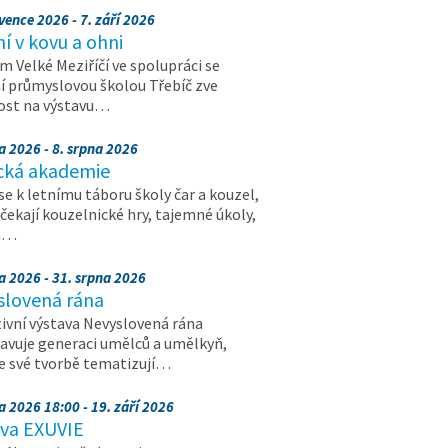
vence 2026 - 7. září 2026
 v kovu a ohni
 Velké Meziříčí ve spolupráci se
í průmyslovou školou Třebíč zve
ost na výstavu…
a 2026 - 8. srpna 2026
cká akademie
 se k letnímu táboru školy čar a kouzel,
 čekají kouzelnické hry, tajemné úkoly,
a…
a 2026 - 31. srpna 2026
slovená rána
ivní výstava Nevyslovená rána
avuje generaci umělců a umělkyň,
ve své tvorbě tematizují…
a 2026 18:00 - 19. září 2026
ava EXUVIE