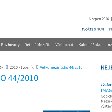
6. srpen 2026 
TVOŘTE S NÁMI
I
Rozhovory
Dětské Meziříčí
Všehochuť
Kalendář akcí
Inz
NEJ
DF
2010 - týdeník
Velkomeziříčsko 44/2010
O 44/2010
12. če
IMAG
Gotick
Meziří
výsta