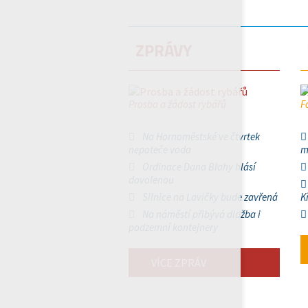
ZPRÁVY
Prosba a žádost rybářů
F
Na Hornoměstské ve čtvrtek
nepoteče voda
m
Ordinace Dana Blahy hlásí
dovolenou
Silnice na Lavičky bude zavřená
K
Na náměstí přibývá dlažba i
podzemní kontejnery
VÍCE ZPRÁV