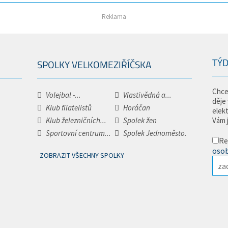
Reklama
TÝD
SPOLKY VELKOMEZIŘÍČSKA
Chce
Volejbal -...
Vlastivědná a...
děje
Klub filatelistů
Horáčan
elek
Klub železničních...
Spolek žen
Vám 
Sportovní centrum...
Spolek Jednoměsto.
Re
osob
ZOBRAZIT VŠECHNY SPOLKY