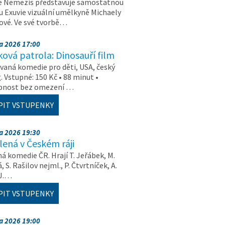
e Nemezis představuje samostatnou
u Exuvie vizuální umělkyně Michaely
vé. Ve své tvorbě…
na 2026 17:00
ová patrola: Dinosauří film
aná komedie pro děti, USA, český
. Vstupné: 150 Kč • 88 minut •
upnost bez omezení …
PIT VSTUPENKY
na 2026 19:30
ená v Českém ráji
á komedie ČR. Hrají T. Jeřábek, M.
 S. Rašilov nejml., P. Čtvrtníček, A.
 J.…
PIT VSTUPENKY
na 2026 19:00