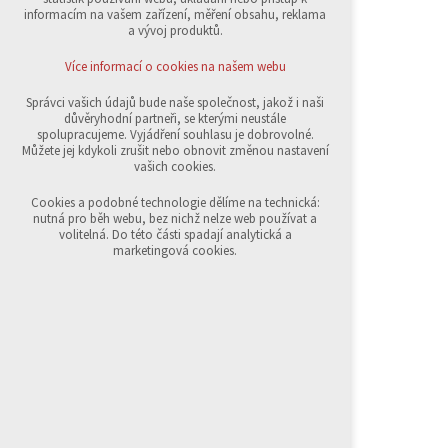
přihlášení, volby jazyka, apod.
informacím na vašem zařízení, měření obsahu, reklama
a vývoj produktů.
Volitelná cookies
analytická pro anonymizované vyhodnocení
Více informací o cookies na našem webu
návštěvnosti
marketingová cookies (Google,Sklik)
Správci vašich údajů bude naše společnost, jakož i naši
důvěryhodní partneři, se kterými neustále
Více informací o cookies na našem webu
spolupracujeme. Vyjádření souhlasu je dobrovolné.
Můžete jej kdykoli zrušit nebo obnovit změnou nastavení
vašich cookies.
Přijmout všechny cookies
Cookies a podobné technologie dělíme na technická:
nutná pro běh webu, bez nichž nelze web používat a
volitelná. Do této části spadají analytická a
Odmítnout vše
marketingová cookies.