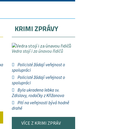
KRIMI ZPRÁVY
Vedra stojí i za únavou řidičů
na
Policisté žádají veřejnost o
spolupráci
Policisté žádají veřejnost o
spolupráci
Byla ukradena lebka sv.
Zdislavy, rodačky z Křižanova
Pití na veřejnosti bývá hodně
drahé
VÍCE Z KRIMI ZPRÁV