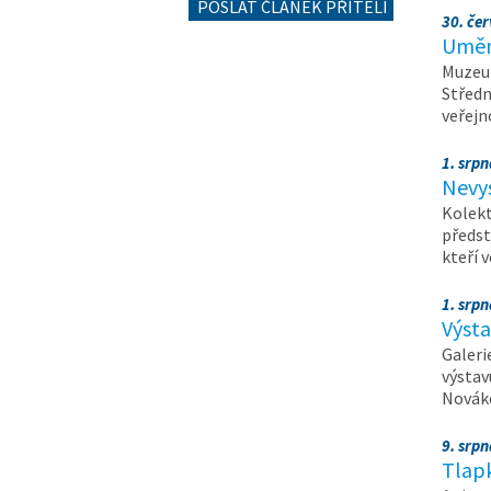
POSLAT ČLÁNEK PŘÍTELI
30. čer
Umění
Muzeum
Středn
veřejn
1. srpn
Nevy
Kolekt
předst
kteří 
1. srpn
Výst
Galeri
výstav
Nováko
9. srp
Tlapk