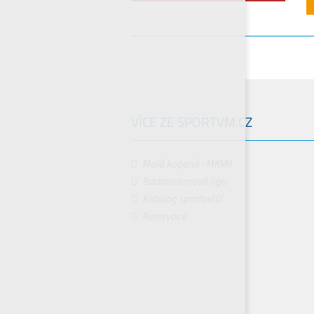
VÍCE ZE SPORTVM.CZ
Malá kopaná - MKVM
Badmintonová liga
Katalog sportovišť
Rezervace