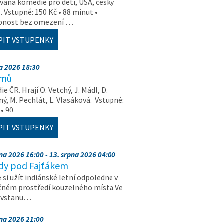
aná komedie pro děti, USA, český
. Vstupné: 150 Kč • 88 minut •
upnost bez omezení …
PIT VSTUPENKY
na 2026 18:30
amů
e ČR. Hrají O. Vetchý, J. Mádl, D.
ý, M. Pechlát, L. Vlasáková. Vstupné:
 • 90…
PIT VSTUPENKY
pna 2026 16:00 - 13. srpna 2026 04:00
dy pod Fajťákem
e si užít indiánské letní odpoledne v
čném prostředí kouzelného místa Ve
, vstanu…
pna 2026 21:00