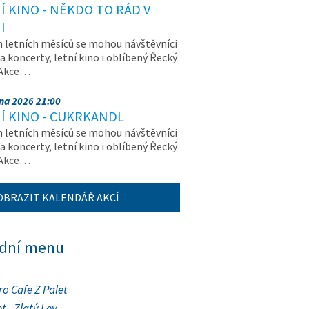
Í KINO - NĚKDO TO RÁD V
I
letních měsíců se mohou návštěvníci
na koncerty, letní kino i oblíbený Řecký
 Akce…
pna 2026 21:00
Í KINO - CUKRKANDL
letních měsíců se mohou návštěvníci
na koncerty, letní kino i oblíbený Řecký
 Akce…
OBRAZIT KALENDÁŘ AKCÍ
ední menu
ro Cafe Z Palet
t - Zlatý Lev