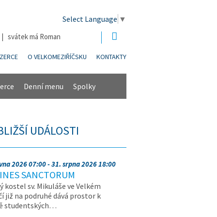
Select Language
▼
6 | svátek má Roman
NZERCE
O VELKOMEZIŘÍČSKU
KONTAKTY
erce
Denní menu
Spolky
BLIŽŠÍ UDÁLOSTI
rvna 2026 07:00 - 31. srpna 2026 18:00
INES SANCTORUM
ý kostel sv. Mikuláše ve Velkém
čí již na podruhé dává prostor k
vě studentských…