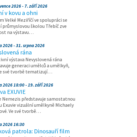
vence 2026 - 7. září 2026
 v kovu a ohni
 Velké Meziříčí ve spolupráci se
í průmyslovou školou Třebíč zve
ost na výstavu…
a 2026 - 31. srpna 2026
slovená rána
ivní výstava Nevyslovená rána
avuje generaci umělců a umělkyň,
ve své tvorbě tematizují…
a 2026 18:00 - 19. září 2026
ava EXUVIE
e Nemezis představuje samostatnou
u Exuvie vizuální umělkyně Michaely
vé. Ve své tvorbě…
na 2026 16:30
ová patrola: Dinosauří film