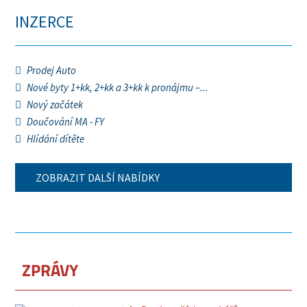
INZERCE
Prodej Auto
Nové byty 1+kk, 2+kk a 3+kk k pronájmu –...
Nový začátek
Doučování MA - FY
Hlídání dítěte
ZOBRAZIT DALŠÍ NABÍDKY
ZPRÁVY