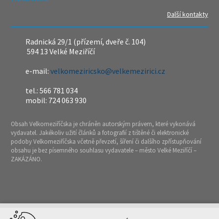
Další kontakty
Radnická 29/1 (přízemí, dveře č. 104)
594 13 Velké Meziříčí
e-mail:
velkomeziricsko@velkemezirici.cz
tel.: 566 781 034
mobil: 724 063 930
Obsah Velkomeziříčska je chráněn autorským právem, které vykonává
vydavatel. Jakékoliv užití článků a fotografií z tištěné či elektronické
podoby Velkomeziříčska včetně převzetí, šíření či dalšího zpřístupňování
obsahu je bez písemného souhlasu vydavatele – město Velké Meziříčí –
ZAKÁZÁNO.