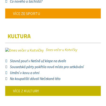
Co nového u šachistů?
VÍCE ZE SPORTU
KULTURA
Dnes večer u Kotvičky
Slavná pouť v Netíně už klepe na dveře
Sousedská párty pokřtila nové místo pro setkávání
Umění v kovu a ohni
Na koupališti dávali Nečekané léto
VÍCE Z KULTURY