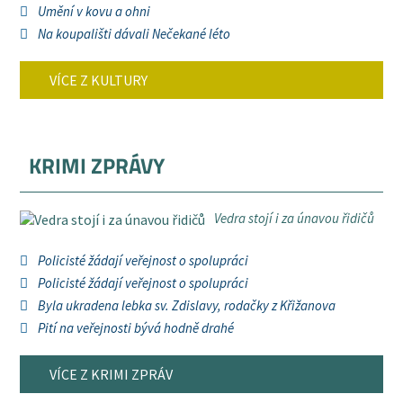
Umění v kovu a ohni
Na koupališti dávali Nečekané léto
VÍCE Z KULTURY
KRIMI ZPRÁVY
Vedra stojí i za únavou řidičů
Policisté žádají veřejnost o spolupráci
Policisté žádají veřejnost o spolupráci
Byla ukradena lebka sv. Zdislavy, rodačky z Křižanova
Pití na veřejnosti bývá hodně drahé
VÍCE Z KRIMI ZPRÁV