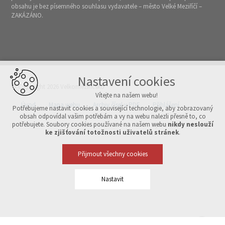
obsahu je bez písemného souhlasu vydavatele – město Velké Meziříčí –
ZAKÁZÁNO.
Nastavení cookies
© Copyright 2026 Velkomeziříčsko
Vítejte na našem webu!
Úvod
Mapa webu
Archiv čísel v PDF
Přihlášení
Potřebujeme nastavit cookies a související technologie, aby zobrazovaný
obsah odpovídal vašim potřebám a vy na webu nalezli přesně to, co
potřebujete. Soubory cookies používané na našem webu
nikdy neslouží
Vytvořeno v xart.cz
ke zjišťování totožnosti uživatelů stránek
.
Přijmout všechny cookies
Nastavit
Technická cookies
nutná pro provozování webu
udržení kontextu stránek (session): případná přihlášení, volby