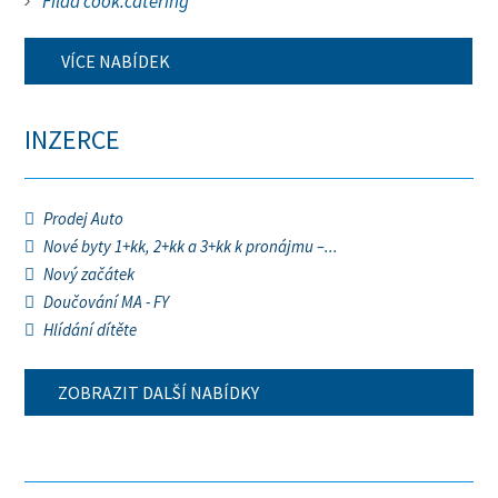
Filda cook.catering
VÍCE NABÍDEK
INZERCE
Prodej Auto
Nové byty 1+kk, 2+kk a 3+kk k pronájmu –...
Nový začátek
Doučování MA - FY
Hlídání dítěte
ZOBRAZIT DALŠÍ NABÍDKY