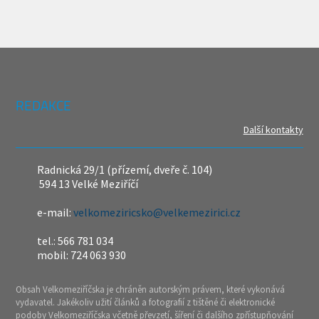
REDAKCE
Další kontakty
Radnická 29/1 (přízemí, dveře č. 104)
594 13 Velké Meziříčí
e-mail:
velkomeziricsko@velkemezirici.cz
tel.: 566 781 034
mobil: 724 063 930
Obsah Velkomeziříčska je chráněn autorským právem, které vykonává
vydavatel. Jakékoliv užití článků a fotografií z tištěné či elektronické
podoby Velkomeziříčska včetně převzetí, šíření či dalšího zpřístupňování