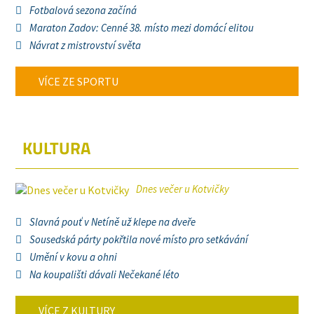
Fotbalová sezona začíná
Maraton Zadov: Cenné 38. místo mezi domácí elitou
Návrat z mistrovství světa
VÍCE ZE SPORTU
KULTURA
Dnes večer u Kotvičky
Slavná pouť v Netíně už klepe na dveře
Sousedská párty pokřtila nové místo pro setkávání
Umění v kovu a ohni
Na koupališti dávali Nečekané léto
VÍCE Z KULTURY