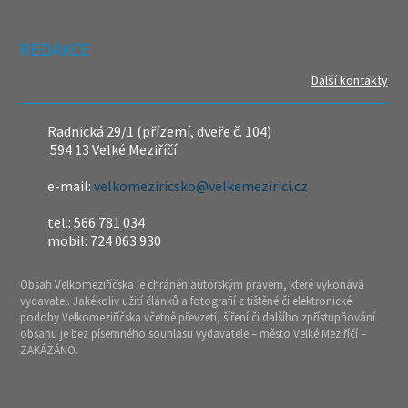
REDAKCE
Další kontakty
Radnická 29/1 (přízemí, dveře č. 104)
594 13 Velké Meziříčí
e-mail:
velkomeziricsko@velkemezirici.cz
tel.: 566 781 034
mobil: 724 063 930
Obsah Velkomeziříčska je chráněn autorským právem, které vykonává
vydavatel. Jakékoliv užití článků a fotografií z tištěné či elektronické
podoby Velkomeziříčska včetně převzetí, šíření či dalšího zpřístupňování
obsahu je bez písemného souhlasu vydavatele – město Velké Meziříčí –
ZAKÁZÁNO.