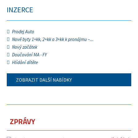
INZERCE
Prodej Auto
Nové byty 1+kk, 2+kk a 3+kk k pronájmu –...
Nový začátek
Doučování MA - FY
Hlídání dítěte
ZOBRAZIT DALŠÍ NABÍDKY
ZPRÁVY