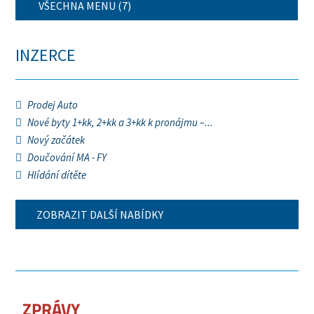
VŠECHNA MENU (7)
INZERCE
Prodej Auto
Nové byty 1+kk, 2+kk a 3+kk k pronájmu –...
Nový začátek
Doučování MA - FY
Hlídání dítěte
ZOBRAZIT DALŠÍ NABÍDKY
ZPRÁVY