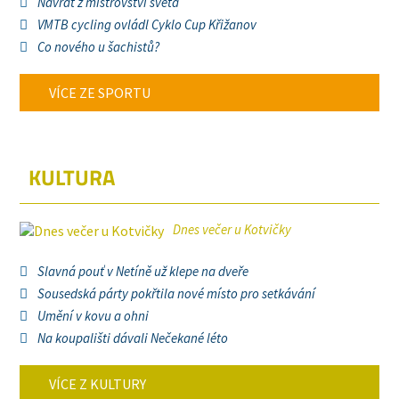
Návrat z mistrovství světa
VMTB cycling ovládl Cyklo Cup Křižanov
Co nového u šachistů?
VÍCE ZE SPORTU
KULTURA
Dnes večer u Kotvičky
Slavná pouť v Netíně už klepe na dveře
Sousedská párty pokřtila nové místo pro setkávání
Umění v kovu a ohni
Na koupališti dávali Nečekané léto
VÍCE Z KULTURY