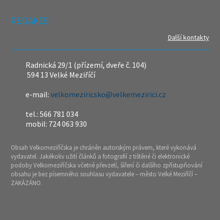
REDAKCE
Další kontakty
Radnická 29/1 (přízemí, dveře č. 104)
594 13 Velké Meziříčí
e-mail:
velkomeziricsko@velkemezirici.cz
tel.: 566 781 034
mobil: 724 063 930
Obsah Velkomeziříčska je chráněn autorským právem, které vykonává
vydavatel. Jakékoliv užití článků a fotografií z tištěné či elektronické
podoby Velkomeziříčska včetně převzetí, šíření či dalšího zpřístupňování
obsahu je bez písemného souhlasu vydavatele – město Velké Meziříčí –
ZAKÁZÁNO.