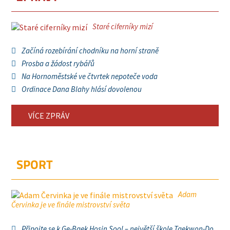
Staré ciferníky mizí
Začíná rozebírání chodníku na horní straně
Prosba a žádost rybářů
Na Hornoměstské ve čtvrtek nepoteče voda
Ordinace Dana Blahy hlásí dovolenou
VÍCE ZPRÁV
SPORT
Adam
Červinka je ve finále mistrovství světa
Připojte se k Ge-Baek Hosin Sool – největší škole Taekwon-Do