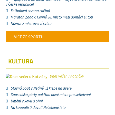
v České republice!
Fotbalová sezona začíná
Maraton Zadov: Cenné 38. místo mezi domácí elitou
Návrat z mistrovství světa
VÍCE ZE SPORTU
KULTURA
Dnes večer u Kotvičky
Slavná pouť v Netíně už klepe na dveře
Sousedská párty pokřtila nové místo pro setkávání
Umění v kovu a ohni
Na koupališti dávali Nečekané léto