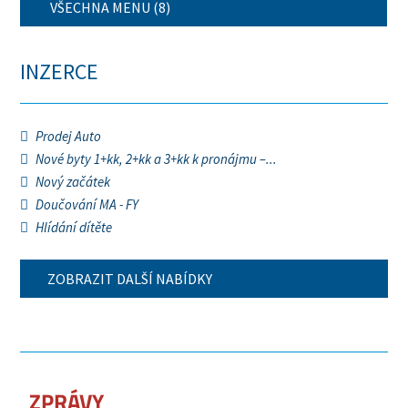
VŠECHNA MENU (8)
INZERCE
Prodej Auto
Nové byty 1+kk, 2+kk a 3+kk k pronájmu –...
Nový začátek
Doučování MA - FY
Hlídání dítěte
ZOBRAZIT DALŠÍ NABÍDKY
ZPRÁVY