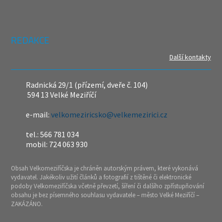
REDAKCE
Další kontakty
Radnická 29/1 (přízemí, dveře č. 104)
594 13 Velké Meziříčí
e-mail:
velkomeziricsko@velkemezirici.cz
tel.: 566 781 034
mobil: 724 063 930
Obsah Velkomeziříčska je chráněn autorským právem, které vykonává
vydavatel. Jakékoliv užití článků a fotografií z tištěné či elektronické
podoby Velkomeziříčska včetně převzetí, šíření či dalšího zpřístupňování
obsahu je bez písemného souhlasu vydavatele – město Velké Meziříčí –
ZAKÁZÁNO.