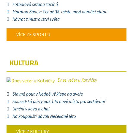
Fotbalová sezona začíná
Maraton Zadov: Cenné 38. místo mezi domácí elitou
Návrat z mistrovství světa
VÍCE ZE SPORTU
KULTURA
Dnes večer u Kotvičky
Slavná pouť v Netíně už klepe na dveře
Sousedská párty pokřtila nové místo pro setkávání
Umění v kovu a ohni
Na koupališti dávali Nečekané léto
VÍCE Z KULTURY