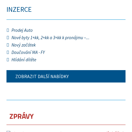
INZERCE
Prodej Auto
Nové byty 1+kk, 2+kk a 3+kk k pronájmu –...
Nový začátek
Doučování MA - FY
Hlídání dítěte
ZOBRAZIT DALŠÍ NABÍDKY
ZPRÁVY