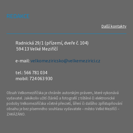
REDAKCE
Další kontakty
Radnická 29/1 (přízemí, dveře č. 104)
594 13 Velké Meziříčí
e-mail:
velkomeziricsko@velkemezirici.cz
tel.: 566 781 034
mobil: 724 063 930
Obsah Velkomeziříčska je chráněn autorským právem, které vykonává
vydavatel. Jakékoliv užití článků a fotografií z tištěné či elektronické
podoby Velkomeziříčska včetně převzetí, šíření či dalšího zpřístupňování
obsahu je bez písemného souhlasu vydavatele – město Velké Meziříčí –
ZAKÁZÁNO.