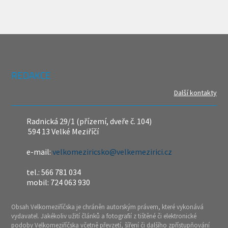
REDAKCE
Další kontakty
Radnická 29/1 (přízemí, dveře č. 104)
594 13 Velké Meziříčí
e-mail:
velkomeziricsko@velkemezirici.cz
tel.: 566 781 034
mobil: 724 063 930
Obsah Velkomeziříčska je chráněn autorským právem, které vykonává
vydavatel. Jakékoliv užití článků a fotografií z tištěné či elektronické
podoby Velkomeziříčska včetně převzetí, šíření či dalšího zpřístupňování