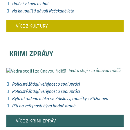
Umění v kovu a ohni
Na koupališti dávali Nečekané léto
VÍCE Z KULTURY
KRIMI ZPRÁVY
Vedra stojí i za únavou řidičů
Policisté žádají veřejnost o spolupráci
Policisté žádají veřejnost o spolupráci
Byla ukradena lebka sv. Zdislavy, rodačky z Křižanova
Pití na veřejnosti bývá hodně drahé
VÍCE Z KRIMI ZPRÁV