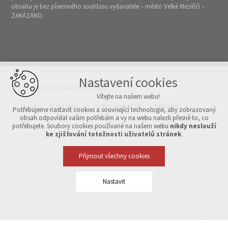
obsahu je bez písemného souhlasu vydavatele – město Velké Meziříčí –
ZAKÁZÁNO.
Nastavení cookies
© Copyright 2026 Velkomeziříčsko
Vítejte na našem webu!
Úvod
Mapa webu
Archiv čísel v PDF
Přihlášení
Potřebujeme nastavit cookies a související technologie, aby zobrazovaný
obsah odpovídal vašim potřebám a vy na webu nalezli přesně to, co
potřebujete. Soubory cookies používané na našem webu
nikdy neslouží
Vytvořeno v xart.cz
ke zjišťování totožnosti uživatelů stránek
.
Přijmout všechny cookies
Nastavit
Technická cookies
nutná pro provozování webu
udržení kontextu stránek (session): případná přihlášení, volby