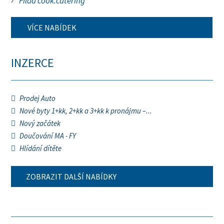
Filda cook.catering
VÍCE NABÍDEK
INZERCE
Prodej Auto
Nové byty 1+kk, 2+kk a 3+kk k pronájmu –...
Nový začátek
Doučování MA - FY
Hlídání dítěte
ZOBRAZIT DALŠÍ NABÍDKY