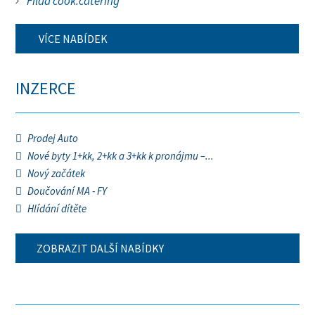
Filda cook.catering
VÍCE NABÍDEK
INZERCE
Prodej Auto
Nové byty 1+kk, 2+kk a 3+kk k pronájmu –...
Nový začátek
Doučování MA - FY
Hlídání dítěte
ZOBRAZIT DALŠÍ NABÍDKY