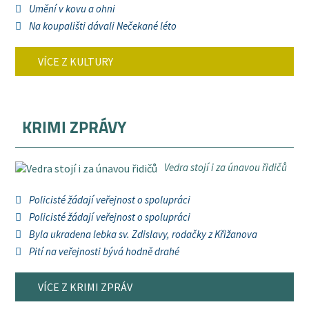
Umění v kovu a ohni
Na koupališti dávali Nečekané léto
VÍCE Z KULTURY
KRIMI ZPRÁVY
Vedra stojí i za únavou řidičů
Policisté žádají veřejnost o spolupráci
Policisté žádají veřejnost o spolupráci
Byla ukradena lebka sv. Zdislavy, rodačky z Křižanova
Pití na veřejnosti bývá hodně drahé
VÍCE Z KRIMI ZPRÁV