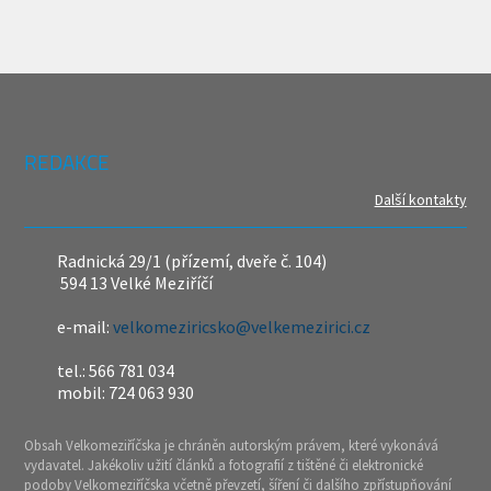
REDAKCE
Další kontakty
Radnická 29/1 (přízemí, dveře č. 104)
594 13 Velké Meziříčí
e-mail:
velkomeziricsko@velkemezirici.cz
tel.: 566 781 034
mobil: 724 063 930
Obsah Velkomeziříčska je chráněn autorským právem, které vykonává
vydavatel. Jakékoliv užití článků a fotografií z tištěné či elektronické
podoby Velkomeziříčska včetně převzetí, šíření či dalšího zpřístupňování