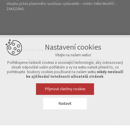
obsahu je bez písemného souhlasu vydavatele – město Velké Meziříčí –
ZAKÁZÁNO.
Nastavení cookies
© Copyright 2026 Velkomeziříčsko
Vítejte na našem webu!
Úvod
Mapa webu
Archiv čísel v PDF
Přihlášení
Potřebujeme nastavit cookies a související technologie, aby zobrazovaný
obsah odpovídal vašim potřebám a vy na webu nalezli přesně to, co
potřebujete. Soubory cookies používané na našem webu
nikdy neslouží
Vytvořeno v xart.cz
ke zjišťování totožnosti uživatelů stránek
.
Přijmout všechny cookies
Nastavit
Technická cookies
nutná pro provozování webu
udržení kontextu stránek (session): případná přihlášení, volby