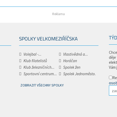
Reklama
TÝD
SPOLKY VELKOMEZIŘÍČSKA
Chce
Volejbal -...
Vlastivědná a...
děje
Klub filatelistů
Horáčan
elek
Klub železničních...
Spolek žen
Vám 
Sportovní centrum...
Spolek Jednoměsto.
Re
osob
ZOBRAZIT VŠECHNY SPOLKY