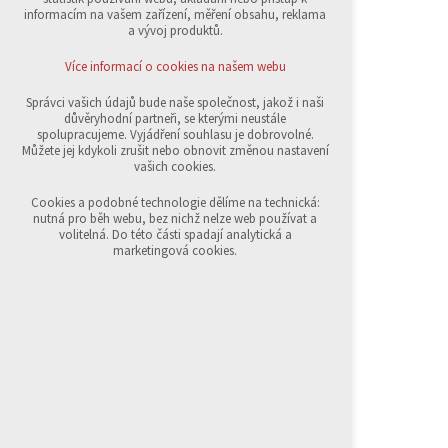
přihlášení, volby jazyka, apod.
informacím na vašem zařízení, měření obsahu, reklama
a vývoj produktů.
Volitelná cookies
analytická pro anonymizované vyhodnocení
Více informací o cookies na našem webu
návštěvnosti
marketingová cookies (Google,Sklik)
Správci vašich údajů bude naše společnost, jakož i naši
důvěryhodní partneři, se kterými neustále
Více informací o cookies na našem webu
spolupracujeme. Vyjádření souhlasu je dobrovolné.
Můžete jej kdykoli zrušit nebo obnovit změnou nastavení
vašich cookies.
Přijmout všechny cookies
Cookies a podobné technologie dělíme na technická:
nutná pro běh webu, bez nichž nelze web používat a
volitelná. Do této části spadají analytická a
Odmítnout vše
marketingová cookies.