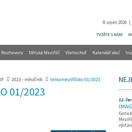
8. srpen 2026 
TVOŘTE S NÁMI
I
Rozhovory
Dětské Meziříčí
Všehochuť
Kalendář akcí
Inz
NEJ
DF
2023 - měsíčník
Velkomeziříčsko 01/2023
O 01/2023
12. če
IMAG
Gotick
Meziří
výsta