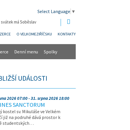
Select Language
▼
| svátek má Soběslav
NZERCE
O VELKOMEZIŘÍČSKU
KONTAKTY
erce
Denní menu
Spolky
BLIŽŠÍ UDÁLOSTI
rvna 2026 07:00 - 31. srpna 2026 18:00
INES SANCTORUM
ý kostel sv. Mikuláše ve Velkém
čí již na podruhé dává prostor k
vě studentských…