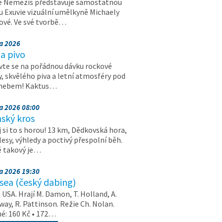
e Nemezis představuje samostatnou
u Exuvie vizuální umělkyně Michaely
vé. Ve své tvorbě…
na 2026
a pivo
vte se na pořádnou dávku rockové
, skvělého piva a letní atmosféry pod
 nebem! Kaktus…
na 2026 08:00
ský kros
 si to s horou! 13 km, Dědkovská hora,
 lesy, výhledy a poctivý přespolní běh.
ě takový je…
na 2026 19:30
ea (český dabing)
USA. Hrají M. Damon, T. Holland, A.
ay, R. Pattinson. Režie Ch. Nolan.
é: 160 Kč • 172…