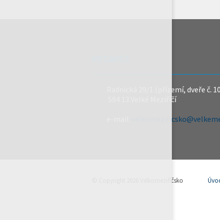
REDAKCE
Radnická 29/1 (přízemí, dveře č. 1
594 13 Velké Meziříčí
e-mail:
velkomeziricsko@velkemez
© Copyright 2026 Velkomeziříčsko
Úvo