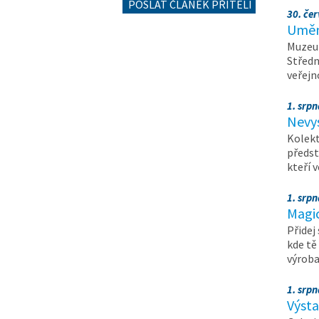
POSLAT ČLÁNEK PŘÍTELI
30. čer
Umění
Muzeum
Středn
veřejn
1. srpn
Nevy
Kolekt
předst
kteří 
1. srpn
Magi
Přidej
kde tě
výrob
1. srpn
Výst