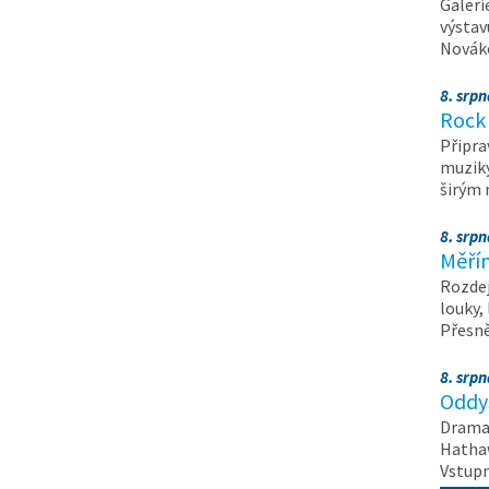
Galeri
výstav
Nováko
8. srp
Rock 
Připra
muziky
širým
8. srp
Měřín
Rozdej
louky,
Přesn
8. srp
Oddys
Drama 
Hathaw
Vstupn