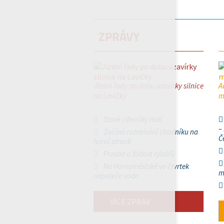
ZPRÁVY
Jízdní řady po dobu uzavírky silnice
A
na Lavičky
m
Staré ciferníky mizí
–
Začíná rozebírání chodníku na
Č
horní straně
Prosba a žádost rybářů
Na Hornoměstské ve čtvrtek
m
nepoteče voda
VÍCE ZPRÁV