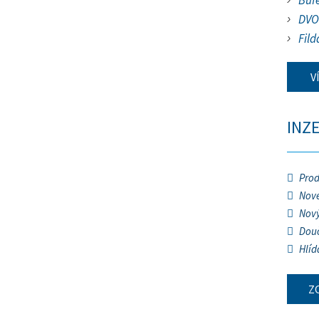
Buf
DVO
Fild
V
INZ
Prod
Nové
Nový
Douč
Hlíd
Z