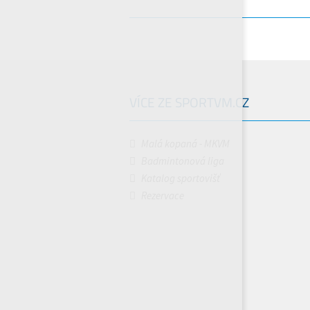
VÍCE ZE SPORTVM.CZ
Malá kopaná - MKVM
Badmintonová liga
Katalog sportovišť
Rezervace