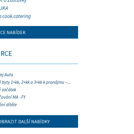
et U Zastávky
JKA
a cook.catering
ÍCE NABÍDEK
ERCE
ej Auto
 byty 1+kk, 2+kk a 3+kk k pronájmu –...
 začátek
ování MA - FY
ání dítěte
OBRAZIT DALŠÍ NABÍDKY