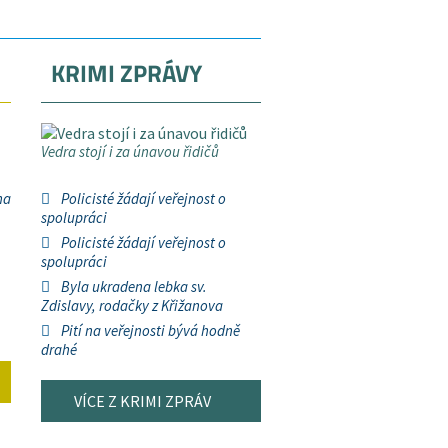
KRIMI ZPRÁVY
Vedra stojí i za únavou řidičů
na
Policisté žádají veřejnost o
spolupráci
Policisté žádají veřejnost o
spolupráci
Byla ukradena lebka sv.
Zdislavy, rodačky z Křižanova
Pití na veřejnosti bývá hodně
drahé
VÍCE Z KRIMI ZPRÁV