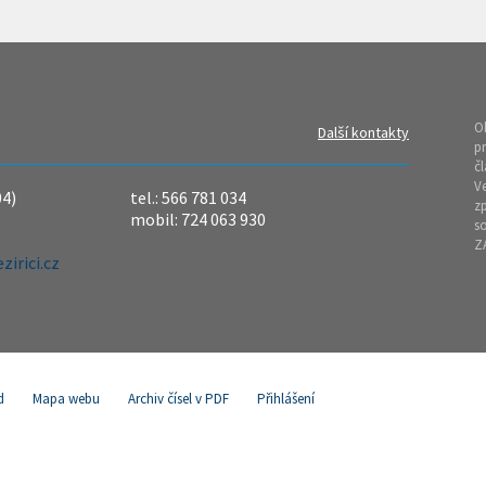
O
Další kontakty
pr
čl
Ve
04)
tel.: 566 781 034
z
mobil: 724 063 930
so
Z
irici.cz
d
Mapa webu
Archiv čísel v PDF
Přihlášení