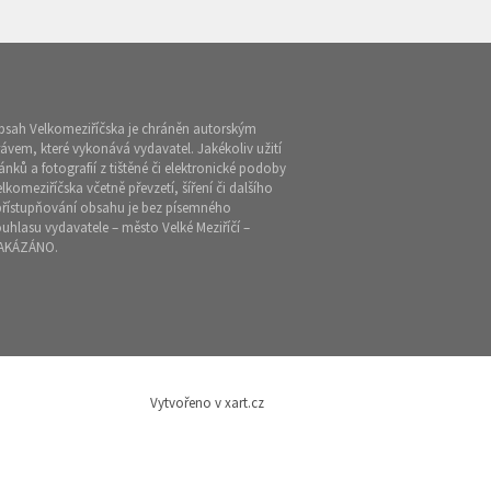
bsah Velkomeziříčska je chráněn autorským
ávem, které vykonává vydavatel. Jakékoliv užití
ánků a fotografií z tištěné či elektronické podoby
lkomeziříčska včetně převzetí, šíření či dalšího
přístupňování obsahu je bez písemného
uhlasu vydavatele – město Velké Meziříčí –
AKÁZÁNO.
Vytvořeno v xart.cz