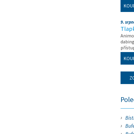
KOU
9. srp
Tlapk
Animov
dabing
příst
KOU
Z
Pol
Bist
Bufe