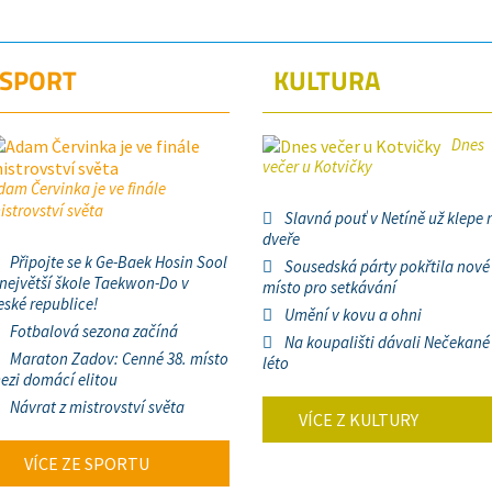
SPORT
KULTURA
Dnes
večer u Kotvičky
dam Červinka je ve finále
istrovství světa
Slavná pouť v Netíně už klepe 
dveře
Připojte se k Ge-Baek Hosin Sool
Sousedská párty pokřtila nové
 největší škole Taekwon-Do v
místo pro setkávání
eské republice!
Umění v kovu a ohni
Fotbalová sezona začíná
Na koupališti dávali Nečekané
Maraton Zadov: Cenné 38. místo
léto
ezi domácí elitou
Návrat z mistrovství světa
VÍCE Z KULTURY
VÍCE ZE SPORTU