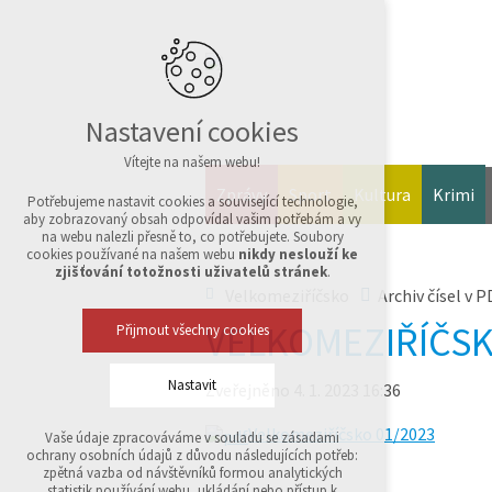
Nastavení cookies
Vítejte na našem webu!
Zprávy
Sport
Kultura
Krimi
Potřebujeme nastavit cookies a související technologie,
aby zobrazovaný obsah odpovídal vašim potřebám a vy
na webu nalezli přesně to, co potřebujete. Soubory
cookies používané na našem webu
nikdy neslouží ke
zjišťování totožnosti uživatelů stránek
.
Velkomeziříčsko
Archiv čísel v P
VELKOMEZIŘÍČSK
Přijmout všechny cookies
Nastavit
Zveřejněno 4. 1. 2023 16:36
Velkomeziříčsko 01/2023
Vaše údaje zpracováváme v souladu se zásadami
Technická cookies
ochrany osobních údajů z důvodu následujících potřeb:
nutná pro provozování webu
zpětná vazba od návštěvníků formou analytických
udržení kontextu stránek (session): případná
statistik používání webu, ukládání nebo přístup k