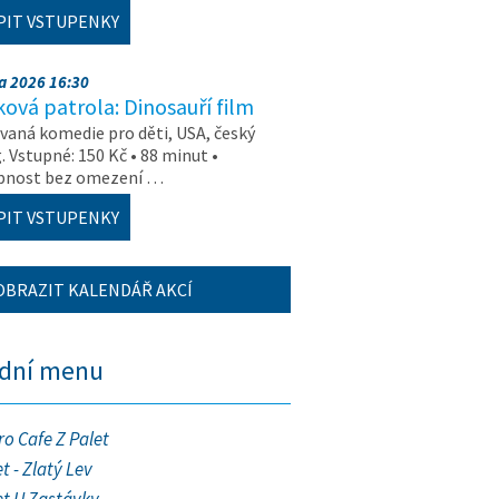
PIT VSTUPENKY
na 2026 16:30
ová patrola: Dinosauří film
aná komedie pro děti, USA, český
. Vstupné: 150 Kč • 88 minut •
upnost bez omezení …
PIT VSTUPENKY
OBRAZIT KALENDÁŘ AKCÍ
ední menu
ro Cafe Z Palet
t - Zlatý Lev