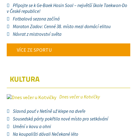
Připojte se k Ge-Baek Hosin Sool – největší škole Taekwon-Do
v České republice!
Fotbalová sezona začíná
Maraton Zadov: Cenné 38. místo mezi domácí elitou
Návrat z mistrovství světa
VÍCE ZE SPORTU
KULTURA
Dnes večer u Kotvičky
Slavná pouť v Netíně už klepe na dveře
Sousedská párty pokřtila nové místo pro setkávání
Umění v kovu a ohni
Na koupališti dávali Nečekané léto