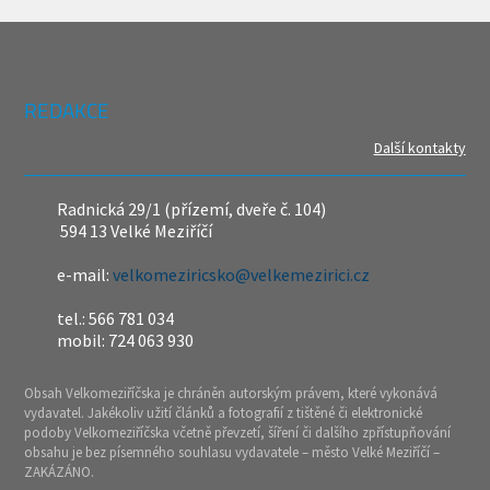
REDAKCE
Další kontakty
Radnická 29/1 (přízemí, dveře č. 104)
594 13 Velké Meziříčí
e-mail:
velkomeziricsko@velkemezirici.cz
tel.: 566 781 034
mobil: 724 063 930
Obsah Velkomeziříčska je chráněn autorským právem, které vykonává
vydavatel. Jakékoliv užití článků a fotografií z tištěné či elektronické
podoby Velkomeziříčska včetně převzetí, šíření či dalšího zpřístupňování
obsahu je bez písemného souhlasu vydavatele – město Velké Meziříčí –
ZAKÁZÁNO.