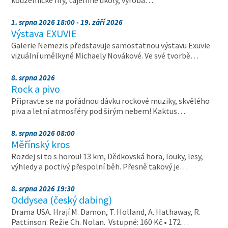
kouzelnické hry, tajemné úkoly, výroba…
1. srpna 2026 18:00 - 19. září 2026
Výstava EXUVIE
Galerie Nemezis představuje samostatnou výstavu Exuvie
vizuální umělkyně Michaely Novákové. Ve své tvorbě…
8. srpna 2026
Rock a pivo
Připravte se na pořádnou dávku rockové muziky, skvělého
piva a letní atmosféry pod širým nebem! Kaktus…
8. srpna 2026 08:00
Měřínský kros
Rozdej si to s horou! 13 km, Dědkovská hora, louky, lesy,
výhledy a poctivý přespolní běh. Přesně takový je…
8. srpna 2026 19:30
Oddysea (český dabing)
Drama USA. Hrají M. Damon, T. Holland, A. Hathaway, R.
Pattinson. Režie Ch. Nolan. Vstupné: 160 Kč • 172…