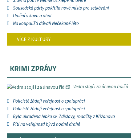
Slavná pouť v Netíně už klepe na dveře
Sousedská párty pokřtila nové místo pro setkávání
Umění v kovu a ohni
Na koupališti dávali Nečekané léto
VÍCE Z KULTURY
KRIMI ZPRÁVY
Vedra stojí i za únavou řidičů
Policisté žádají veřejnost o spolupráci
Policisté žádají veřejnost o spolupráci
Byla ukradena lebka sv. Zdislavy, rodačky z Křižanova
Pití na veřejnosti bývá hodně drahé