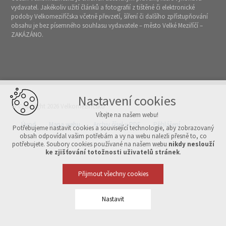
vydavatel. Jakékoliv užití článků a fotografií z tištěné či elektronické
podoby Velkomeziříčska včetně převzetí, šíření či dalšího zpřístupňování
obsahu je bez písemného souhlasu vydavatele – město Velké Meziříčí –
ZAKÁZÁNO.
Nastavení cookies
© Copyright 2026 Velkomeziříčsko
Vítejte na našem webu!
Úvod
Mapa webu
Archiv čísel v PDF
Přihlášení
Potřebujeme nastavit cookies a související technologie, aby zobrazovaný
obsah odpovídal vašim potřebám a vy na webu nalezli přesně to, co
potřebujete. Soubory cookies používané na našem webu
nikdy neslouží
Vytvořeno v xart.cz
ke zjišťování totožnosti uživatelů stránek
.
Přijmout všechny cookies
Nastavit