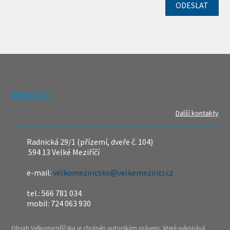
REDAKCE
Další kontakty
Radnická 29/1 (přízemí, dveře č. 104)
594 13 Velké Meziříčí
e-mail:
velkomeziricsko@velkemezirici.cz
tel.: 566 781 034
mobil: 724 063 930
Obsah Velkomeziříčska je chráněn autorským právem, které vykonává