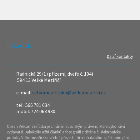
REDAKCE
Další kontakty
Radnická 29/1 (přízemí, dveře č. 104)
594 13 Velké Meziříčí
e-mail:
velkomeziricsko@velkemezirici.cz
tel.: 566 781 034
mobil: 724 063 930
Obsah Velkomeziříčska je chráněn autorským právem, které vykonává
vydavatel. Jakékoliv užití článků a fotografií z tištěné či elektronické
podoby Velkomeziříčska včetně převzetí, šíření či dalšího zpřístupňování