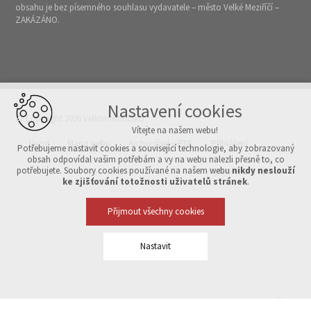
obsahu je bez písemného souhlasu vydavatele – město Velké Meziříčí –
ZAKÁZÁNO.
Nastavení cookies
© Copyright 2026 Velkomeziříčsko
Vítejte na našem webu!
Úvod
Mapa webu
Archiv čísel v PDF
Přihlášení
Potřebujeme nastavit cookies a související technologie, aby zobrazovaný
obsah odpovídal vašim potřebám a vy na webu nalezli přesně to, co
potřebujete. Soubory cookies používané na našem webu
nikdy neslouží
Vytvořeno v xart.cz
ke zjišťování totožnosti uživatelů stránek
.
Přijmout všechny cookies
Nastavit
Technická cookies
nutná pro provozování webu
udržení kontextu stránek (session): případná přihlášení, volby