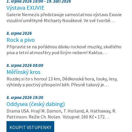
1. srpna 2026 18:00 - 19. září 2026
Výstava EXUVIE
Galerie Nemezis představuje samostatnou výstavu Exuvie
vizuální umělkyně Michaely Novákové. Ve své tvorbě…
8. srpna 2026
Rock a pivo
Připravte se na pořádnou dávku rockové muziky, skvělého
piva a letní atmosféry pod širým nebem! Kaktus…
8. srpna 2026 08:00
Měřínský kros
Rozdej si to s horou! 13 km, Dědkovská hora, louky, lesy,
výhledy a poctivý přespolní běh. Přesně takový je…
8. srpna 2026 19:30
Oddysea (český dabing)
Drama USA. Hrají M. Damon, T. Holland, A. Hathaway, R.
Pattinson. Režie Ch. Nolan. Vstupné: 160 Kč • 172…
KOUPIT VSTUPENKY