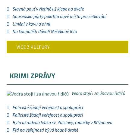
Slavná pouť v Netíně už klepe na dveře
Sousedská párty pokřtila nové místo pro setkávání
Umění v kovu a ohni
Na koupališti dávali Nečekané léto
VÍCE Z KULTURY
KRIMI ZPRÁVY
Vedra stojí i za únavou řidičů
Policisté žádají veřejnost o spolupráci
Policisté žádají veřejnost o spolupráci
Byla ukradena lebka sv. Zdislavy, rodačky z Křižanova
Pití na veřejnosti bývá hodně drahé