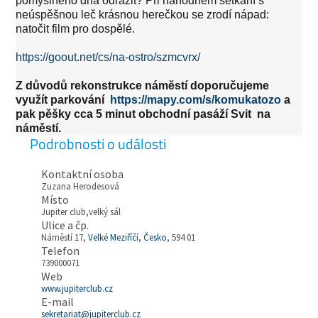
pomyslného dna odrazit? Při náhodném setkání s
neúspěšnou leč krásnou herečkou se zrodí nápad:
natočit film pro dospělé.
https://goout.net/cs/na-ostro/szmcvrx/
Z důvodů rekonstrukce náměstí doporučujeme
využít parkování
https://mapy.com/s/komukatozo
a
pak pěšky cca 5 minut obchodní pasáží Svit na
náměstí.
Podrobnosti o události
Kontaktní osoba
Zuzana Herodesová
Místo
Jupiter club,velký sál
Ulice a čp.
Náměstí 17,
Velké Meziříčí
,
Česko
, 594 01
Telefon
739000071
Web
www.jupiterclub.cz
E-mail
sekretariat@jupiterclub.cz