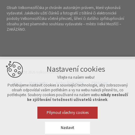
Obsah Velkomeziříčska je chráněn autorským právem, které vykonává
vydavatel. Jakékoliv užití článků a fotografií z tištěné či elektronické
podoby Velkomeziříčska včetně převzetí, šíření či dalšího zpřístupňování
obsahu je bez písemného souhlasu vydavatele – město Velké Meziříčí –
ZAKÁZÁNO.
Nastavení cookies
© Copyright 2026 Velkomeziříčsko
Vítejte na našem webu!
Úvod
Mapa webu
Archiv čísel v PDF
Přihlášení
Potřebujeme nastavit cookies a související technologie, aby zobrazovaný
obsah odpovídal vašim potřebám a vy na webu nalezli přesně to, co
potřebujete. Soubory cookies používané na našem webu
nikdy neslouží
Vytvořeno v xart.cz
ke zjišťování totožnosti uživatelů stránek
.
Přijmout všechny cookies
Nastavit