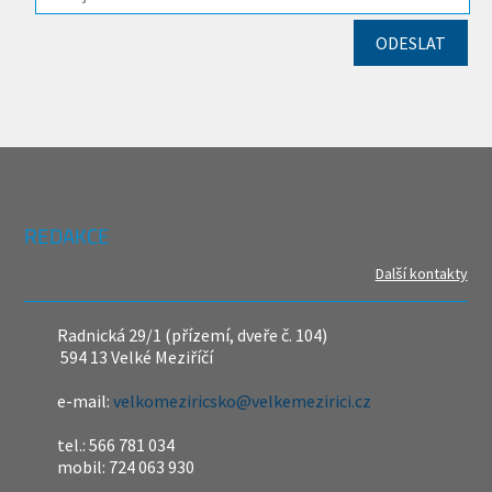
REDAKCE
Další kontakty
Radnická 29/1 (přízemí, dveře č. 104)
594 13 Velké Meziříčí
e-mail:
velkomeziricsko@velkemezirici.cz
tel.: 566 781 034
mobil: 724 063 930