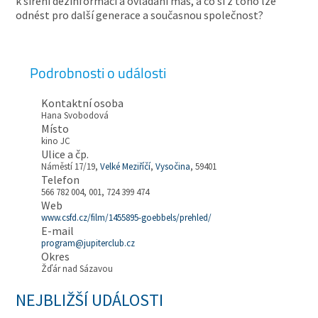
k šíření dezinformací a ovládání mas, a co si z toho lze
odnést pro další generace a současnou společnost?
Podrobnosti o události
Kontaktní osoba
Hana Svobodová
Místo
kino JC
Ulice a čp.
Náměstí 17/19,
Velké Meziříčí
,
Vysočina
, 59401
Telefon
566 782 004, 001, 724 399 474
Web
www.csfd.cz/film/1455895-goebbels/prehled/
E-mail
program@jupiterclub.cz
Okres
Žďár nad Sázavou
NEJBLIŽŠÍ UDÁLOSTI