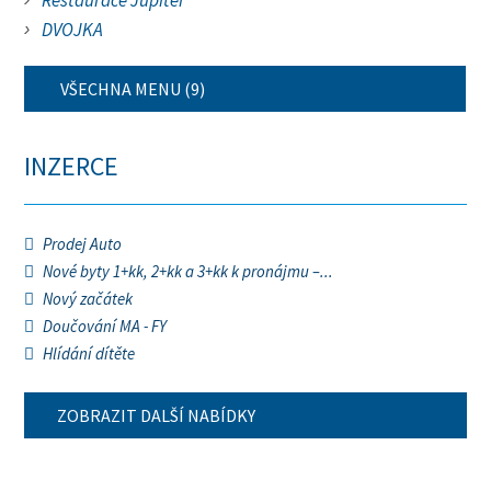
Restaurace Jupiter
DVOJKA
VŠECHNA MENU (9)
INZERCE
Prodej Auto
Nové byty 1+kk, 2+kk a 3+kk k pronájmu –...
Nový začátek
Doučování MA - FY
Hlídání dítěte
ZOBRAZIT DALŠÍ NABÍDKY