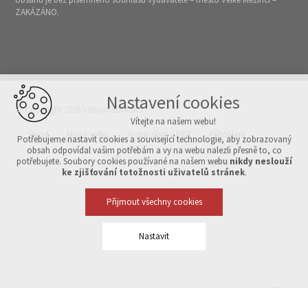
ZAKÁZÁNO.
Nastavení cookies
© Copyright 2026 Velkomeziříčsko
Vítejte na našem webu!
Úvod
Mapa webu
Archiv čísel v PDF
Přihlášení
Potřebujeme nastavit cookies a související technologie, aby zobrazovaný
obsah odpovídal vašim potřebám a vy na webu nalezli přesně to, co
potřebujete. Soubory cookies používané na našem webu
nikdy neslouží
Vytvořeno v xart.cz
ke zjišťování totožnosti uživatelů stránek
.
Přijmout všechny cookies
Nastavit
Technická cookies
nutná pro provozování webu
udržení kontextu stránek (session): případná přihlášení, volby