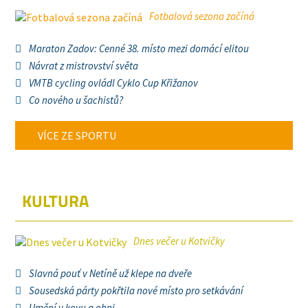
Fotbalová sezona začíná
Maraton Zadov: Cenné 38. místo mezi domácí elitou
Návrat z mistrovství světa
VMTB cycling ovládl Cyklo Cup Křižanov
Co nového u šachistů?
VÍCE ZE SPORTU
KULTURA
Dnes večer u Kotvičky
Slavná pouť v Netíně už klepe na dveře
Sousedská párty pokřtila nové místo pro setkávání
Umění v kovu a ohni