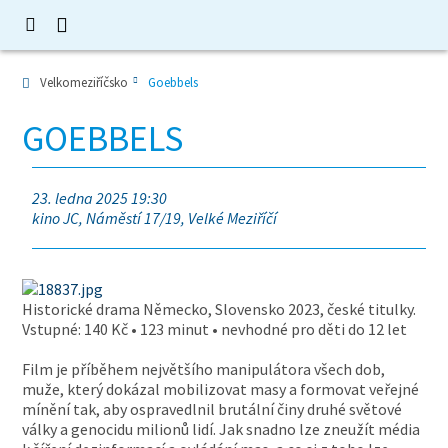
Velkomeziříčsko
Goebbels
GOEBBELS
23. ledna 2025 19:30
kino JC, Náměstí 17/19, Velké Meziříčí
Historické drama Německo, Slovensko 2023, české titulky.
Vstupné: 140 Kč • 123 minut • nevhodné pro děti do 12 let
Film je příběhem největšího manipulátora všech dob,
muže, který dokázal mobilizovat masy a formovat veřejné
mínění tak, aby ospravedlnil brutální činy druhé světové
války a genocidu milionů lidí. Jak snadno lze zneužít média