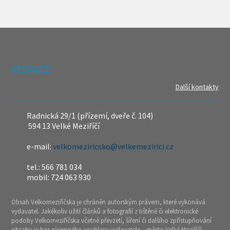
REDAKCE
Další kontakty
Radnická 29/1 (přízemí, dveře č. 104)
594 13 Velké Meziříčí
e-mail:
velkomeziricsko@velkemezirici.cz
tel.: 566 781 034
mobil: 724 063 930
Obsah Velkomeziříčska je chráněn autorským právem, které vykonává
vydavatel. Jakékoliv užití článků a fotografií z tištěné či elektronické
podoby Velkomeziříčska včetně převzetí, šíření či dalšího zpřístupňování
obsahu je bez písemného souhlasu vydavatele – město Velké Meziříčí –