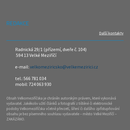
REDAKCE
Další kontakty
Radnická 29/1 (přízemí, dveře č. 104)
594 13 Velké Meziříčí
e-mail:
velkomeziricsko@velkemezirici.cz
tel.: 566 781 034
mobil: 724 063 930
Obsah Velkomeziříčska je chráněn autorským právem, které vykonává
vydavatel. Jakékoliv užití článků a fotografií z tištěné či elektronické
podoby Velkomeziříčska včetně převzetí, šíření či dalšího zpřístupňování
obsahu je bez písemného souhlasu vydavatele – město Velké Meziříčí –
ZAKÁZÁNO.