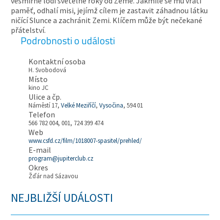
vesmírné lodi světelné roky od Země. Jakmile se mu vrátí
paměť, odhalí misi, jejímž cílem je zastavit záhadnou látku
ničící Slunce a zachránit Zemi. Klíčem může být nečekané
přátelství.
Podrobnosti o události
Kontaktní osoba
H. Svobodová
Místo
kino JC
Ulice a čp.
Náměstí 17,
Velké Meziříčí
,
Vysočina
, 594 01
Telefon
566 782 004, 001, 724 399 474
Web
www.csfd.cz/film/1018007-spasitel/prehled/
E-mail
program@jupiterclub.cz
Okres
Žďár nad Sázavou
NEJBLIŽŠÍ UDÁLOSTI