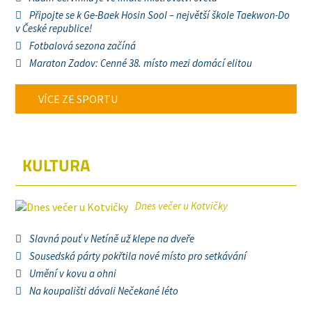
Připojte se k Ge-Baek Hosin Sool – největší škole Taekwon-Do
v České republice!
Fotbalová sezona začíná
Maraton Zadov: Cenné 38. místo mezi domácí elitou
VÍCE ZE SPORTU
KULTURA
Dnes večer u Kotvičky
Slavná pouť v Netíně už klepe na dveře
Sousedská párty pokřtila nové místo pro setkávání
Umění v kovu a ohni
Na koupališti dávali Nečekané léto