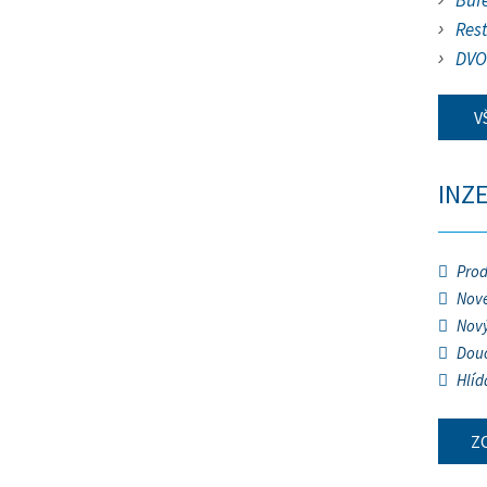
Buf
Res
DVO
V
INZ
Prod
Nové
Nový
Douč
Hlíd
Z