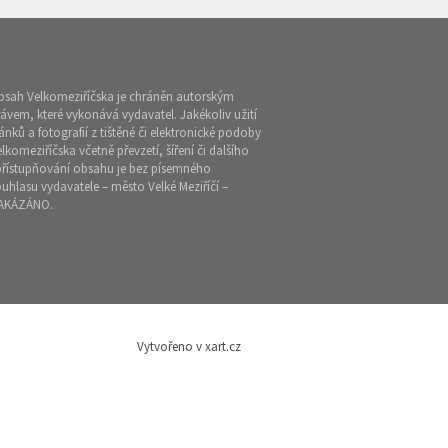
bsah Velkomeziříčska je chráněn autorským
ávem, které vykonává vydavatel. Jakékoliv užití
ánků a fotografií z tištěné či elektronické podoby
lkomeziříčska včetně převzetí, šíření či dalšího
přístupňování obsahu je bez písemného
uhlasu vydavatele – město Velké Meziříčí –
AKÁZÁNO.
Vytvořeno v xart.cz