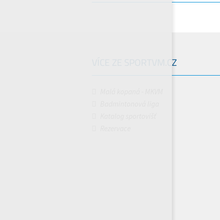
VÍCE ZE SPORTVM.CZ
Malá kopaná - MKVM
Badmintonová liga
Katalog sportovišť
Rezervace