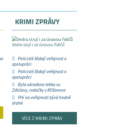
KRIMI ZPRÁVY
Vedra stojí i za únavou řidičů
na
Policisté žádají veřejnost o
spolupráci
Policisté žádají veřejnost o
spolupráci
Byla ukradena lebka sv.
Zdislavy, rodačky z Křižanova
Pití na veřejnosti bývá hodně
drahé
VÍCE Z KRIMI ZPRÁV