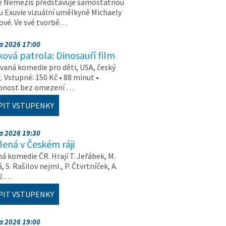
e Nemezis představuje samostatnou
u Exuvie vizuální umělkyně Michaely
vé. Ve své tvorbě…
na 2026 17:00
ová patrola: Dinosauří film
aná komedie pro děti, USA, český
. Vstupné: 150 Kč • 88 minut •
upnost bez omezení …
PIT VSTUPENKY
na 2026 19:30
ená v Českém ráji
á komedie ČR. Hrají T. Jeřábek, M.
 S. Rašilov nejml., P. Čtvrtníček, A.
 J.…
PIT VSTUPENKY
na 2026 19:00