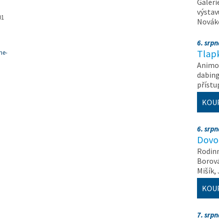
Galeri
výstav
01
Nováko
6. srp
Tlapk
me-
Animov
dabing
příst
KOU
6. srp
Dovol
Rodinn
Borová,
Mišík,
KOU
7. srp