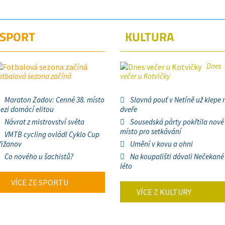
SPORT
KULTURA
Dnes
otbalová sezona začíná
večer u Kotvičky
Maraton Zadov: Cenné 38. místo
Slavná pouť v Netíně už klepe 
ezi domácí elitou
dveře
Návrat z mistrovství světa
Sousedská párty pokřtila nové
místo pro setkávání
VMTB cycling ovládl Cyklo Cup
řižanov
Umění v kovu a ohni
Co nového u šachistů?
Na koupališti dávali Nečekané
léto
VÍCE ZE SPORTU
VÍCE Z KULTURY