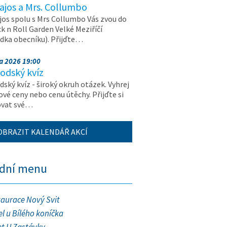
ajos a Mrs. Collumbo
jos spolu s Mrs Collumbo Vás zvou do
k n Roll Garden Velké Meziříčí
dka obecníku). Přijďte…
na 2026 19:00
odský kvíz
ský kvíz - široký okruh otázek. Vyhrej
vé ceny nebo cenu útěchy. Přijďte si
ovat své…
OBRAZIT KALENDÁŘ AKCÍ
ední menu
taurace Nový Svit
l u Bílého koníčka