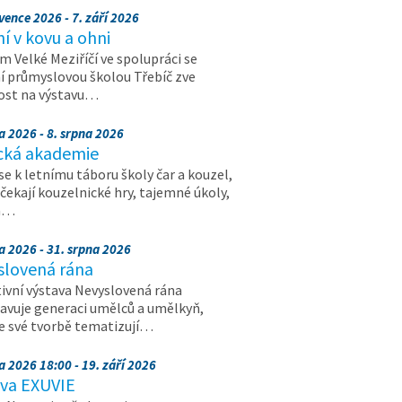
vence 2026 - 7. září 2026
 v kovu a ohni
 Velké Meziříčí ve spolupráci se
í průmyslovou školou Třebíč zve
ost na výstavu…
a 2026 - 8. srpna 2026
cká akademie
 se k letnímu táboru školy čar a kouzel,
 čekají kouzelnické hry, tajemné úkoly,
a…
a 2026 - 31. srpna 2026
slovená rána
ivní výstava Nevyslovená rána
avuje generaci umělců a umělkyň,
ve své tvorbě tematizují…
a 2026 18:00 - 19. září 2026
ava EXUVIE