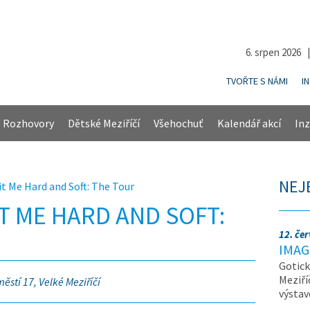
6. srpen 2026 
TVOŘTE S NÁMI
I
Rozhovory
Dětské Meziříčí
Všehochuť
Kalendář akcí
Inz
NEJ
Hit Me Hard and Soft: The Tour
HIT ME HARD AND SOFT:
12. če
IMAG
Gotick
Meziří
ěstí 17, Velké Meziříčí
výsta