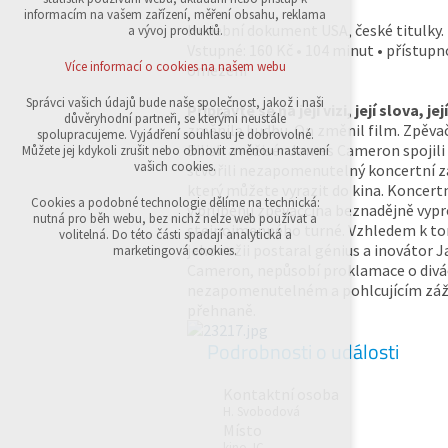
přihlášení, volby jazyka, apod.
informacím na vašem zařízení, měření obsahu, reklama
Hudební dokument USA, české titulky.
a vývoj produktů.
Volitelná cookies
Vstupné: 160 Kč • 104 minut • přístupn
analytická pro anonymizované vyhodnocení
Více informací o cookies na našem webu
omezení
návštěvnosti
marketingová cookies (Google,Sklik)
Správci vašich údajů bude naše společnost, jakož i naši
Připravte se na její vizi, její slova, jej
důvěryhodní partneři, se kterými neustále
změnila hudbu. On změnil film. Zpěvač
Více informací o cookies na našem webu
spolupracujeme. Vyjádření souhlasu je dobrovolné.
Eilish a režisér James Cameron spojili 
Můžete jej kdykoli zrušit nebo obnovit změnou nastavení
vašich cookies.
stvořili nezapomenutelný koncertní z
který můžete vyrazit do kina. Koncertn
Přijmout všechny cookies
Cookies a podobné technologie dělíme na technická:
v průběhu zpěvaččina beznadějně vyp
nutná pro běh webu, bez nichž nelze web používat a
stejnojmenného turné. Vzhledem k to
volitelná. Do této části spadají analytická a
Odmítnout vše
jeho režii postaral génius a inovátor 
marketingová cookies.
Cameron, nepůsobí proklamace o divá
nezapomenutelném a pohlcujícím záži
přehnaně.
Podrobnosti o události
Kontaktní osoba
H. Svobodová
Místo
kino JC