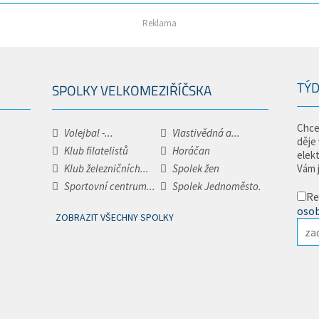
Reklama
TÝD
SPOLKY VELKOMEZIŘÍČSKA
Chce
Volejbal -...
Vlastivědná a...
děje
Klub filatelistů
Horáčan
elek
Klub železničních...
Spolek žen
Vám 
Sportovní centrum...
Spolek Jednoměsto.
Re
osob
ZOBRAZIT VŠECHNY SPOLKY