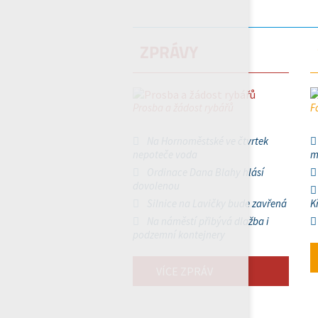
ZPRÁVY
Prosba a žádost rybářů
F
Na Hornoměstské ve čtvrtek
nepoteče voda
m
Ordinace Dana Blahy hlásí
dovolenou
Silnice na Lavičky bude zavřená
K
Na náměstí přibývá dlažba i
podzemní kontejnery
VÍCE ZPRÁV