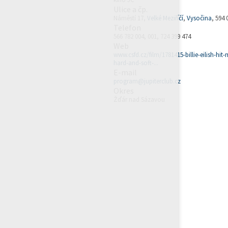
Ulice a čp.
Náměstí 17,
Velké Meziříčí
,
Vysočina
, 594 
Telefon
566 782 004, 001, 724 399 474
Web
www.csfd.cz/film/1781415-billie-eilish-hit-
hard-and-soft-...
E-mail
program@jupiterclub.cz
Okres
Žďár nad Sázavou