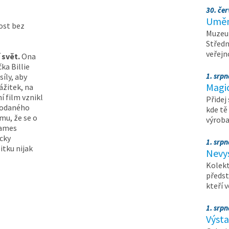
30. čer
Umění
ost bez
Muzeum
Středn
veřejn
í svět.
Ona
ka Billie
1. srpn
síly, aby
Magi
ážitek, na
í film
vznikl
Přidej
rodaného
kde tě
mu, že se o
výrob
James
cky
1. srpn
tku nijak
Nevy
Kolekt
předst
kteří 
1. srpn
Výst