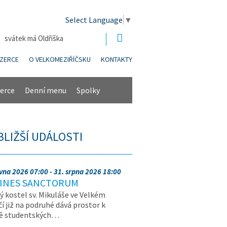
Select Language
▼
| svátek má Oldřiška
NZERCE
O VELKOMEZIŘÍČSKU
KONTAKTY
erce
Denní menu
Spolky
BLIŽŠÍ UDÁLOSTI
rvna 2026 07:00 - 31. srpna 2026 18:00
INES SANCTORUM
ý kostel sv. Mikuláše ve Velkém
čí již na podruhé dává prostor k
vě studentských…