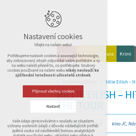
Nastavení cookies
Vítejte na našem webu!
Zprávy
Sport
Kultura
Krimi
Potřebujeme nastavit cookies a související technologie,
aby zobrazovaný obsah odpovídal vašim potřebám a vy
na webu nalezli přesně to, co potřebujete. Soubory
cookies používané na našem webu
nikdy neslouží ke
zjišťování totožnosti uživatelů stránek
.
Velkomeziříčsko
Billie Eilish – 
BILLIE EILISH – 
Přijmout všechny cookies
THE TOUR
Nastavit
Vaše údaje zpracováváme v souladu se zásadami
14. května 2026 19:00
kino JC, Nám
Technická cookies
ochrany osobních údajů z důvodu následujících potřeb:
nutná pro provozování webu
zpětná vazba od návštěvníků formou analytických
udržení kontextu stránek (session): případná
statistik používání webu, ukládání nebo přístup k