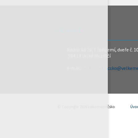
REDAKCE
Radnická 29/1 (přízemí, dveře č. 1
594 13 Velké Meziříčí
e-mail:
velkomeziricsko@velkemez
© Copyright 2026 Velkomeziříčsko
Úvo