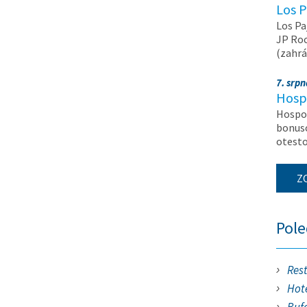
Los P
Los Pa
JP Roc
(zahrá
7. srp
Hosp
Hospod
bonuso
otest
Z
Pol
Res
Hote