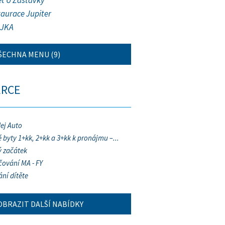
et U Zastávky
taurace Jupiter
JKA
ŠECHNA MENU (9)
ERCE
ej Auto
 byty 1+kk, 2+kk a 3+kk k pronájmu –...
 začátek
ování MA - FY
ání dítěte
OBRAZIT DALŠÍ NABÍDKY