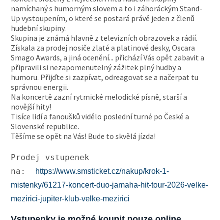
namíchaný s humorným slovem a to i záhoráckým Stand-
Up vystoupením, o které se postará právě jeden z členů
hudební skupiny.
Skupina je známá hlavně z televizních obrazovek a rádií.
Získala za prodej nosiče zlaté a platinové desky, Oscara
Smago Awards, a jiná ocenění... přichází Vás opět zabavit a
připravili si nezapomenutelný zážitek plný hudby a
humoru. Přijďte si zazpívat, odreagovat se a načerpat tu
správnou energii.
Na koncertě zazní rytmické melodické písně, starší a
novější hity!
Tisíce lidí a fanoušků vidělo poslední turné po České a
Slovenské republice.
Těšíme se opět na Vás! Bude to skvělá jízda!
Prodej vstupenek 
na:  
https://www.smsticket.cz/nakup/krok-1-
mistenky/61217-koncert-duo-jamaha-hit-tour-2026-velke-
mezirici-jupiter-klub-velke-mezirici
Vstupenky je možné koupit pouze online.