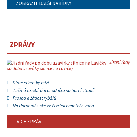
ZOBRAZIT DALŠÍ NABÍDKY
ZPRÁVY
Jízdní řady
po dobu uzavírky silnice na Lavičky
Staré ciferníky mizí
Začíná rozebírání chodníku na horní straně
Prosba a žádost rybářů
Na Hornoměstské ve čtvrtek nepoteče voda
VÍCE ZPRÁV