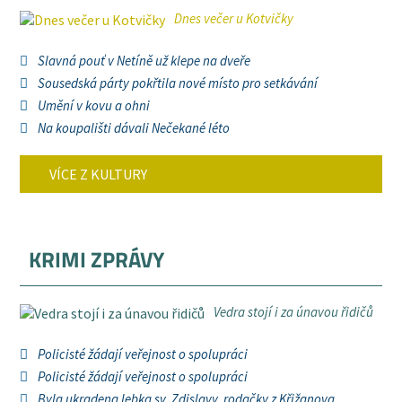
Dnes večer u Kotvičky
Slavná pouť v Netíně už klepe na dveře
Sousedská párty pokřtila nové místo pro setkávání
Umění v kovu a ohni
Na koupališti dávali Nečekané léto
VÍCE Z KULTURY
KRIMI ZPRÁVY
Vedra stojí i za únavou řidičů
Policisté žádají veřejnost o spolupráci
Policisté žádají veřejnost o spolupráci
Byla ukradena lebka sv. Zdislavy, rodačky z Křižanova