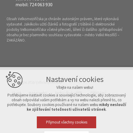
mobil: 724 063 930
Obsah Velkomeziříčska je chráněn autorským právem, které vykonává
vydavatel. Jakékoliv užití článků a fotografií z tištěné či elektronické
podoby Velkomeziříčska včetně převzetí, šíření či dalšího zpřístupňování
obsahu je bez písemného souhlasu vydavatele – město Velké Meziříčí –
ZAKÁZÁNO.
Nastavení cookies
© Copyright 2026 Velkomeziříčsko
Vítejte na našem webu!
Úvod
Mapa webu
Archiv čísel v PDF
Přihlášení
Potřebujeme nastavit cookies a související technologie, aby zobrazovaný
obsah odpovídal vašim potřebám a vy na webu nalezli přesně to, co
potřebujete. Soubory cookies používané na našem webu
nikdy neslouží
Vytvořeno v xart.cz
ke zjišťování totožnosti uživatelů stránek
.
Přijmout všechny cookies