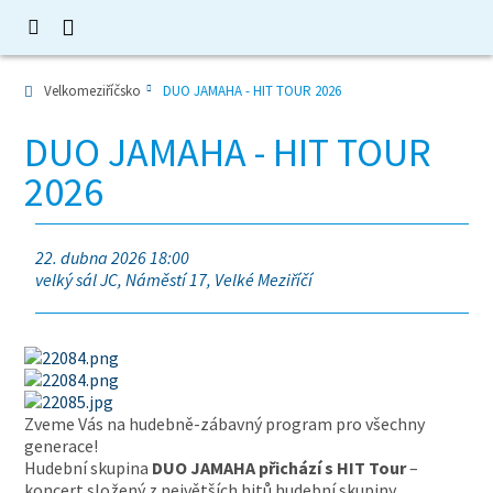
Velkomeziříčsko
DUO JAMAHA - HIT TOUR 2026
DUO JAMAHA - HIT TOUR
2026
22. dubna 2026 18:00
velký sál JC, Náměstí 17, Velké Meziříčí
Zveme Vás na hudebně-zábavný program pro všechny
generace!
Hudební skupina
DUO JAMAHA přichází s HIT Tour
–
koncert složený z největších hitů hudební skupiny