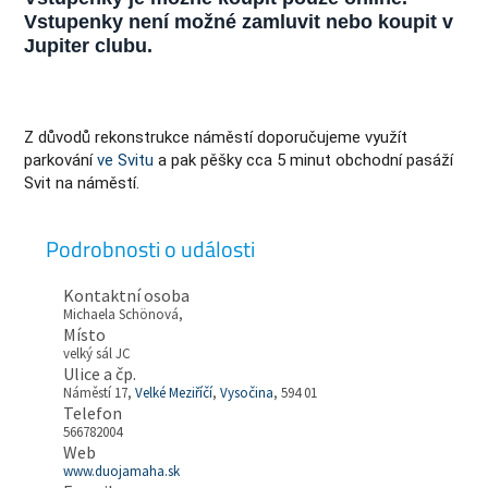
Vstupenky není možné zamluvit nebo koupit v
Jupiter clubu.
Z důvodů rekonstrukce náměstí doporučujeme využít
parkování
ve Svitu
a pak pěšky cca 5 minut obchodní pasáží
Svit na náměstí.
Podrobnosti o události
Kontaktní osoba
Michaela Schönová,
Místo
velký sál JC
Ulice a čp.
Náměstí 17,
Velké Meziříčí
,
Vysočina
, 594 01
Telefon
566782004
Web
www.duojamaha.sk