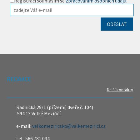
Registrací souhlasím se
zpracováním osobních údajů
.
REDAKCE
Další kontakty
Radnická 29/1 (přízemí, dveře č. 104)
594 13 Velké Meziříčí
e-mail:
velkomeziricsko@velkemezirici.cz
tel.: 566 781 034