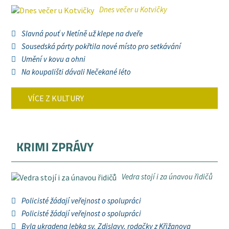
Dnes večer u Kotvičky
Slavná pouť v Netíně už klepe na dveře
Sousedská párty pokřtila nové místo pro setkávání
Umění v kovu a ohni
Na koupališti dávali Nečekané léto
VÍCE Z KULTURY
KRIMI ZPRÁVY
Vedra stojí i za únavou řidičů
Policisté žádají veřejnost o spolupráci
Policisté žádají veřejnost o spolupráci
Byla ukradena lebka sv. Zdislavy, rodačky z Křižanova