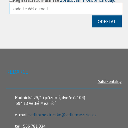
Registrací souhlasím se
zpracováním osobních údajů
.
REDAKCE
Další kontakty
Radnická 29/1 (přízemí, dveře č. 104)
594 13 Velké Meziříčí
e-mail:
velkomeziricsko@velkemezirici.cz
tel.: 566 781 034