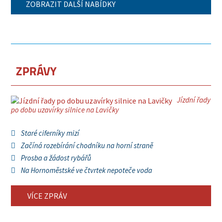
ZOBRAZIT DALŠÍ NABÍDKY
ZPRÁVY
Jízdní řady
po dobu uzavírky silnice na Lavičky
Staré ciferníky mizí
Začíná rozebírání chodníku na horní straně
Prosba a žádost rybářů
Na Hornoměstské ve čtvrtek nepoteče voda
VÍCE ZPRÁV