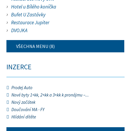
Hotel u Bílého koníčka
Bufet U Zastávky
Restaurace Jupiter
DVOJKA
VŠECHNA MENU (8)
INZERCE
Prodej Auto
Nové byty 1+kk, 2+kk a 3+kk k pronájmu –...
Nový začátek
Doučování MA - FY
Hlídání dítěte