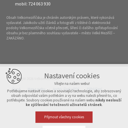
mobil: 724 063 930
Obsah Velkomeziříčska je chráněn autorským právem, které vykonává
vydavatel. Jakékoliv užití článků a fotografií z tištěné či elektronické
podoby Velkomeziříčska včetně převzetí, šíření či dalšího zpřístupňování
obsahu je bez písemného souhlasu vydavatele – město Velké Meziříčí –
ZAKÁZÁNO.
Nastavení cookies
© Copyright 2026 Velkomeziříčsko
Vítejte na našem webu!
Úvod
Mapa webu
Archiv čísel v PDF
Přihlášení
Potřebujeme nastavit cookies a související technologie, aby zobrazovaný
obsah odpovídal vašim potřebám a vy na webu nalezli přesně to, co
potřebujete. Soubory cookies používané na našem webu
nikdy neslouží
Vytvořeno v xart.cz
ke zjišťování totožnosti uživatelů stránek
.
Přijmout všechny cookies